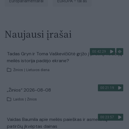
europarlamentarai
EUROPA – tai aš
Naujausi įrašai
00:42:29
Tadas Gryn ir Toma Vaškevičiūtė grįžo į praeitį: kodėl jų
meilės istorija padėjo ekrane?
Žinios
|
Lietuvos diena
00:21:19
„Žinios“ 2026-08-08
Laidos
|
Žinios
00:23:57
Vaidas Baumila apie meilės paieškas ir asmeninių
patirčių įkvėptas dainas