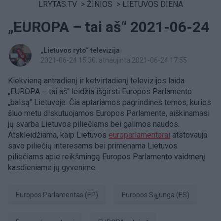
LRYTAS.TV
>
ŽINIOS
>
LIETUVOS DIENA
„EUROPA – tai aš“ 2021-06-24
„Lietuvos ryto“ televizija
2021-06-24 15:30
, atnaujinta 2021-06-24 17:55
Kiekvieną antradienį ir ketvirtadienį televizijos laida
„EUROPA – tai aš“ leidžia išgirsti Europos Parlamento
„balsą“ Lietuvoje. Čia aptariamos pagrindinės temos, kurios
šiuo metu diskutuojamos Europos Parlamente, aiškinamasi
jų svarba Lietuvos piliečiams bei galimos naudos.
Atskleidžiama, kaip Lietuvos
europarlamentarai
atstovauja
savo piliečių interesams bei primenama Lietuvos
piliečiams apie reikšmingą Europos Parlamento vaidmenį
kasdieniame jų gyvenime.
Europos Parlamentas (EP)
Europos Sąjunga (ES)