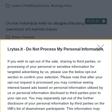
Laidos
|
Pokalbiai prie jūros. Atostogų ritmu
00:00:40
Dronai Vokietijoje kelia vis daugiau klausimų: du
pastebėti virš karinės bazės
Žinios
|
Pasaulis
Lrytas.lt -
Do Not Process My Personal Information
Visi įrašai
If you wish to opt-out of the sale, sharing to third parties, or
processing of your personal or sensitive information for
targeted advertising by us, please use the below opt-out
Žiūrimiausi įrašai
section to confirm your selection. Please note that after your
opt-out request is processed you may continue seeing
interest-based ads based on personal information utilized by
us or personal information disclosed to third parties prior to
00:00:30
Vaizdai iš tragiškos avarijos Vilniaus r.: dviejų moterų ir
your opt-out. You may separately opt-out of the further
vaiko gyvybių išgelbėti nepavyko
disclosure of your personal information by third parties on the
IAB’s list of downstream participants. This information may
Žinios
|
Lietuvos diena