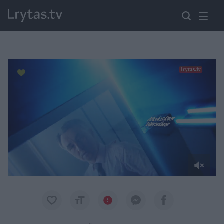
Paremkite Ukrainą