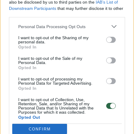
also be disclosed by us to third parties on the
IAB’s List of
Downstream Participants
that may further disclose it to other
third parties.
00:00:57
Savaitės vidurys nusimato karštas: temperatūra kils iki
32 laipsnių šilumos
Personal Data Processing Opt Outs
Žinios
|
Orai
I want to opt-out of the Sharing of my
personal data.
Opted In
00:15:54
V. Zalužno pasisakymą laiko bandymu įsitvirtinti
I want to opt-out of the Sale of my
Ukrainos politikoje: jis yra neteisus
Personal Data.
Opted In
Laidos
|
Nauja diena
I want to opt-out of processing my
Personal Data for Targeted Advertising.
Opted In
00:05:25
K. Prunskienės brolis prisiminė jaudinančią akimirką
I want to opt-out of Collection, Use,
prieš mirtį: „Tai buvo simbolinis mūsų pagerbimo
Retention, Sale, and/or Sharing of my
ženklas“
Personal Data that Is Unrelated with the
Purposes for which it was collected.
Opted Out
Žinios
|
Lietuvos diena
CONFIRM