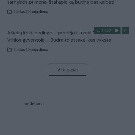
tarnybos primena: štai apie ką būtina pasikalbėti
Laidos
|
Nauja diena
00:14:33
Atliekų krizė nedingo – pradėjo skųstis Naujosios
Vilnios gyventojai: I. Budraitė atsakė, kas vyksta
Laidos
|
Nauja diena
Visi įrašai