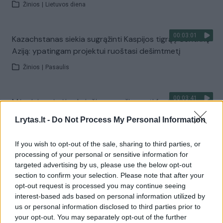
Žinios
|
Lietuvos diena
00:03:01
Kazachstanas siekia sugrąžinti Kaspijos tigrą į Centrinę
Aziją: ypatingam projektui ruoštasi dešimtmetį
Žinios
|
Pasaulis
00:03:41
Mėsainių mėgėjus kviečia nepražiopsoti festivalio
Vilniuje: atskleidė populiariausią paruošimo būdą
Lrytas.lt -
Do Not Process My Personal Information
Žinios
|
Lietuvos diena
If you wish to opt-out of the sale, sharing to third parties, or
processing of your personal or sensitive information for
Visi įrašai
targeted advertising by us, please use the below opt-out
section to confirm your selection. Please note that after your
opt-out request is processed you may continue seeing
interest-based ads based on personal information utilized by
Žiūrimiausi įrašai
us or personal information disclosed to third parties prior to
your opt-out. You may separately opt-out of the further