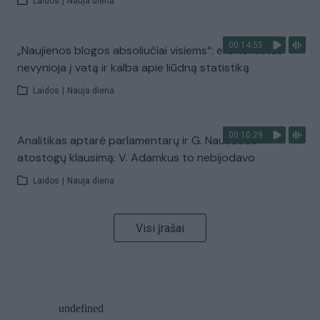
Laidos
|
Nauja diena
00:14:55
„Naujienos blogos absoliučiai visiems“: ekonomistas
nevynioja į vatą ir kalba apie liūdną statistiką
Laidos
|
Nauja diena
00:10:29
Analitikas aptarė parlamentarų ir G. Nausėdos
atostogų klausimą: V. Adamkus to nebijodavo
Laidos
|
Nauja diena
Visi įrašai