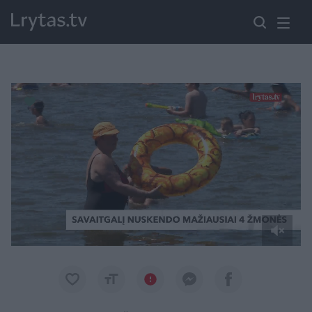
Paremkite Ukrainą