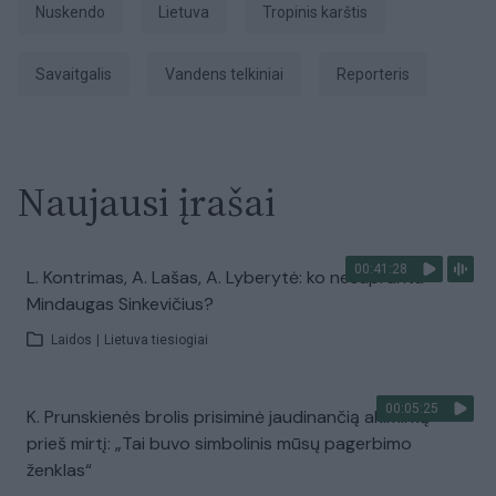
nuskendo
Lietuva
tropinis karštis
savaitgalis
vandens telkiniai
Reporteris
Naujausi įrašai
00:41:28
L. Kontrimas, A. Lašas, A. Lyberytė: ko nesupranta
Mindaugas Sinkevičius?
Laidos
|
Lietuva tiesiogiai
00:05:25
K. Prunskienės brolis prisiminė jaudinančią akimirką
prieš mirtį: „Tai buvo simbolinis mūsų pagerbimo
ženklas“