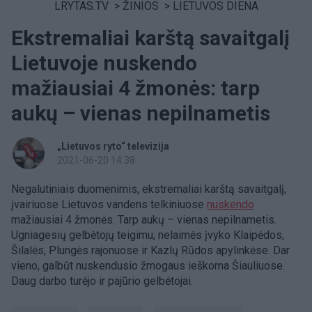
LRYTAS.TV
>
ŽINIOS
>
LIETUVOS DIENA
Ekstremaliai karštą savaitgalį
Lietuvoje nuskendo
mažiausiai 4 žmonės: tarp
aukų – vienas nepilnametis
„Lietuvos ryto“ televizija
2021-06-20 14:38
Negalutiniais duomenimis, ekstremaliai karštą savaitgalį,
įvairiuose Lietuvos vandens telkiniuose
nuskendo
mažiausiai 4 žmonės. Tarp aukų – vienas nepilnametis.
Ugniagesių gelbėtojų teigimu, nelaimės įvyko Klaipėdos,
Šilalės, Plungės rajonuose ir Kazlų Rūdos apylinkėse. Dar
vieno, galbūt nuskendusio žmogaus ieškoma Šiauliuose.
Daug darbo turėjo ir pajūrio gelbėtojai.