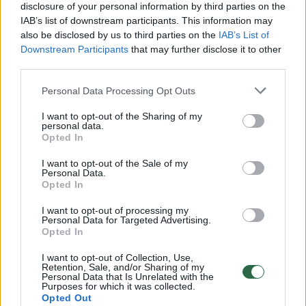
disclosure of your personal information by third parties on the
IAB’s list of downstream participants. This information may
00:00:49
Pateikė daugiau detalių apie iš tėvų paimtus šešis
also be disclosed by us to third parties on the
IAB’s List of
vaikus: jiems kilusi grėsmė
Downstream Participants
that may further disclose it to other
third parties.
Žinios
|
Lietuvos diena
Personal Data Processing Opt Outs
00:00:30
Vaizdai iš tragiškos avarijos Vilniaus r.: dviejų moterų ir
I want to opt-out of the Sharing of my
personal data.
vaiko gyvybių išgelbėti nepavyko
Opted In
Žinios
|
Lietuvos diena
I want to opt-out of the Sale of my
Personal Data.
Opted In
00:00:59
Nufilmavo, kaip patvino Vilniaus Vakarinis aplinkkelis:
I want to opt-out of processing my
vaizdas pribloškia
Personal Data for Targeted Advertising.
Opted In
Žinios
|
Lietuvos diena
I want to opt-out of Collection, Use,
Retention, Sale, and/or Sharing of my
Personal Data that Is Unrelated with the
00:02:01
Purposes for which it was collected.
„Pagarba pirmajai premjerei“: pasidalijo jautriais
Opted Out