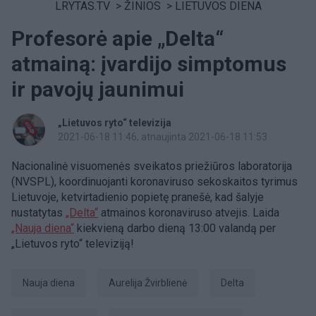
LRYTAS.TV
>
ŽINIOS
>
LIETUVOS DIENA
Profesorė apie „Delta“
atmainą: įvardijo simptomus
ir pavojų jaunimui
„Lietuvos ryto“ televizija
2021-06-18 11:46
, atnaujinta 2021-06-18 11:53
Nacionalinė visuomenės sveikatos priežiūros laboratorija
(NVSPL), koordinuojanti koronaviruso sekoskaitos tyrimus
Lietuvoje, ketvirtadienio popietę pranešė, kad šalyje
nustatytas
„Delta“
atmainos koronaviruso atvejis. Laida
„Nauja diena“
kiekvieną darbo dieną 13:00 valandą per
„Lietuvos ryto“ televiziją!
Nauja diena
Aurelija Žvirblienė
Delta