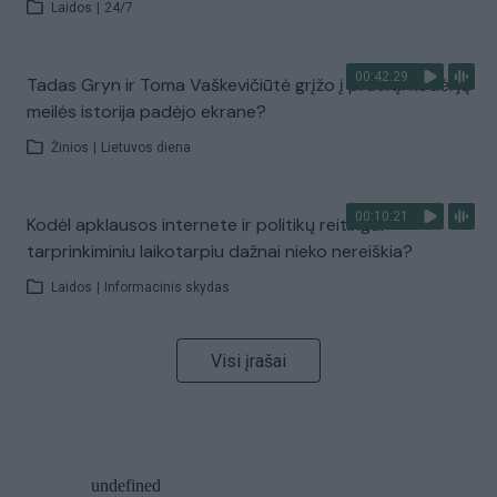
Laidos
|
24/7
00:42:29
Tadas Gryn ir Toma Vaškevičiūtė grįžo į praeitį: kodėl jų
meilės istorija padėjo ekrane?
Žinios
|
Lietuvos diena
00:10:21
Kodėl apklausos internete ir politikų reitingai
tarprinkiminiu laikotarpiu dažnai nieko nereiškia?
Laidos
|
Informacinis skydas
Visi įrašai