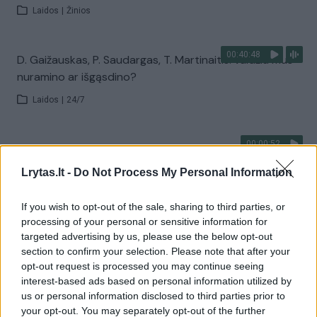
Laidos
|
Žinios
00:40:48
D. Gaižauskas, P. Saudargas, T. Martinaitis: valdžia mus
nuramino ar išgąsdino?
Laidos
|
24/7
00:00:52
Savaitės pradžia su lietumi ir perkūnija: temperatūra
dar sieks 30 laipsnių
Lrytas.lt -
Do Not Process My Personal Information
Žinios
|
Orai
If you wish to opt-out of the sale, sharing to third parties, or
processing of your personal or sensitive information for
Visi įrašai
targeted advertising by us, please use the below opt-out
section to confirm your selection. Please note that after your
opt-out request is processed you may continue seeing
interest-based ads based on personal information utilized by
Žiūrimiausi įrašai
us or personal information disclosed to third parties prior to
your opt-out. You may separately opt-out of the further