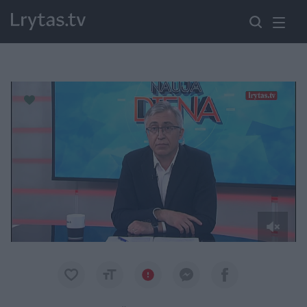
Paremkite Ukrainą