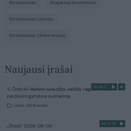
koronavirusas
Skiepai nuo koronaviruso
Koronavirusas Lietuvoje
koronavirusas (Uhano virusas)
Naujausi įrašai
00:44:27
V. Čmilytė-Nielsen spaudžia valdžią: ragina skubiai
peržiūrėti gynybos susitarimą
Laidos
|
ELTA savaitė
00:21:16
„Žinios“ 2026-08-09