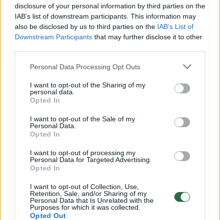
disclosure of your personal information by third parties on the
IAB’s list of downstream participants. This information may
00:00:30
Vaizdai iš tragiškos avarijos Vilniaus r.: dviejų moterų ir
also be disclosed by us to third parties on the
IAB’s List of
vaiko gyvybių išgelbėti nepavyko
Downstream Participants
that may further disclose it to other
third parties.
Žinios
|
Lietuvos diena
Personal Data Processing Opt Outs
00:00:57
I want to opt-out of the Sharing of my
Savaitės vidurys nusimato karštas: temperatūra kils iki
personal data.
32 laipsnių šilumos
Opted In
Žinios
|
Orai
I want to opt-out of the Sale of my
Personal Data.
Opted In
00:15:54
V. Zalužno pasisakymą laiko bandymu įsitvirtinti
I want to opt-out of processing my
Personal Data for Targeted Advertising.
Ukrainos politikoje: jis yra neteisus
Opted In
Laidos
|
Nauja diena
I want to opt-out of Collection, Use,
Retention, Sale, and/or Sharing of my
Personal Data that Is Unrelated with the
Purposes for which it was collected.
00:00:57
Sinoptikai atsakė, kokiais orais užbaigsime darbo
Opted Out