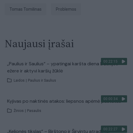
Tomas Tomilinas
problemos
Naujausi įrašai
00:22:15
„Paulius ir Saulius“ – ypatingai karšta diena Dzūkijos
ežere ir aktyvi karšių žūklė
Laidos
|
Paulius ir Saulius
00:00:34
Kyjivas po naktinės atakos: liepsnos apėmė pastatus
Žinios
|
Pasaulis
00:22:27
„Kelionės tikslas“ – Birštono ir Širvintų atradimai