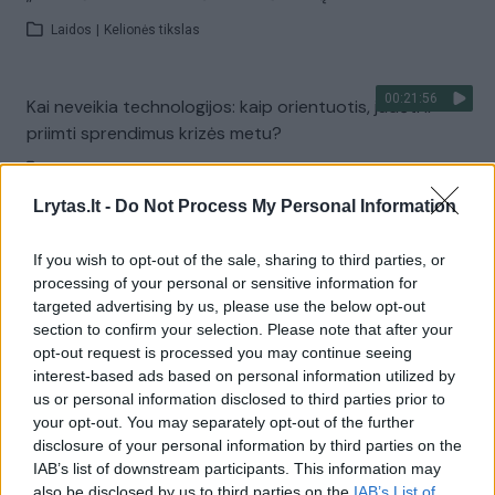
Laidos
|
Kelionės tikslas
00:21:56
Kai neveikia technologijos: kaip orientuotis, judėti ir
priimti sprendimus krizės metu?
Laidos
|
Išlikti rytojui
Lrytas.lt -
Do Not Process My Personal Information
Visi įrašai
If you wish to opt-out of the sale, sharing to third parties, or
processing of your personal or sensitive information for
targeted advertising by us, please use the below opt-out
section to confirm your selection. Please note that after your
Žiūrimiausi įrašai
opt-out request is processed you may continue seeing
interest-based ads based on personal information utilized by
us or personal information disclosed to third parties prior to
00:00:30
your opt-out. You may separately opt-out of the further
Vaizdai iš tragiškos avarijos Vilniaus r.: dviejų moterų ir
disclosure of your personal information by third parties on the
vaiko gyvybių išgelbėti nepavyko
IAB’s list of downstream participants. This information may
Žinios
|
Lietuvos diena
also be disclosed by us to third parties on the
IAB’s List of