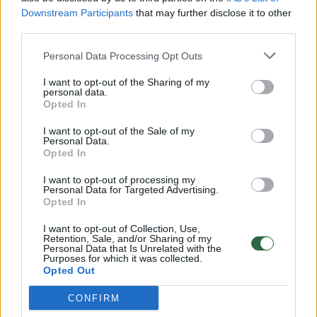
Downstream Participants
that may further disclose it to other
third parties.
00:00:57
Savaitės vidurys nusimato karštas: temperatūra kils iki
Personal Data Processing Opt Outs
32 laipsnių šilumos
I want to opt-out of the Sharing of my
Žinios
|
Orai
personal data.
Opted In
00:15:54
I want to opt-out of the Sale of my
V. Zalužno pasisakymą laiko bandymu įsitvirtinti
Personal Data.
Ukrainos politikoje: jis yra neteisus
Opted In
Laidos
|
Nauja diena
I want to opt-out of processing my
Personal Data for Targeted Advertising.
Opted In
00:00:59
Nufilmavo, kaip patvino Vilniaus Vakarinis aplinkkelis:
I want to opt-out of Collection, Use,
Retention, Sale, and/or Sharing of my
vaizdas pribloškia
Personal Data that Is Unrelated with the
Purposes for which it was collected.
Žinios
|
Lietuvos diena
Opted Out
CONFIRM
Visi įrašai