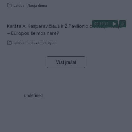
Laidos
|
Nauja diena
00:42:12
Karšta A. Kasparavičiaus ir Ž Pavilionio diskusija: Rusija
– Europos šeimos narė?
Laidos
|
Lietuva tiesiogiai
Visi įrašai