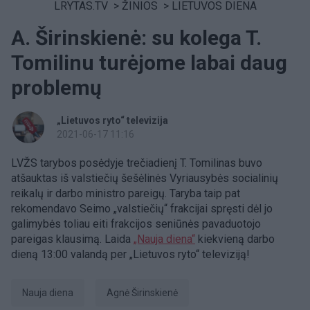
LRYTAS.TV
>
ŽINIOS
>
LIETUVOS DIENA
A. Širinskienė: su kolega T.
Tomilinu turėjome labai daug
problemų
„Lietuvos ryto“ televizija
2021-06-17 11:16
LVŽS tarybos posėdyje trečiadienį T. Tomilinas buvo
atšauktas iš valstiečių šešėlinės Vyriausybės socialinių
reikalų ir darbo ministro pareigų. Taryba taip pat
rekomendavo Seimo „valstiečių“ frakcijai spręsti dėl jo
galimybės toliau eiti frakcijos seniūnės pavaduotojo
pareigas klausimą. Laida
„Nauja diena“
kiekvieną darbo
dieną 13:00 valandą per „Lietuvos ryto“ televiziją!
Nauja diena
Agnė Širinskienė