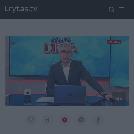
Paremkite Ukrainą