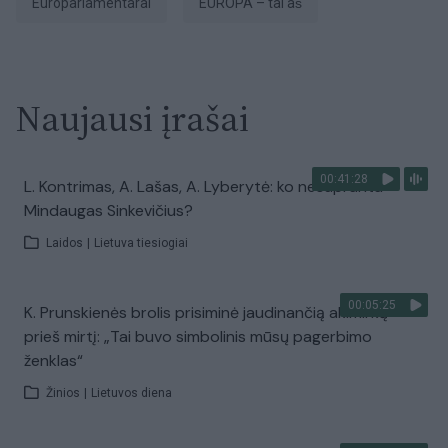
europarlamentarai
EUROPA – tai aš
Naujausi įrašai
00:41:28
L. Kontrimas, A. Lašas, A. Lyberytė: ko nesupranta
Mindaugas Sinkevičius?
Laidos
|
Lietuva tiesiogiai
00:05:25
K. Prunskienės brolis prisiminė jaudinančią akimirką
prieš mirtį: „Tai buvo simbolinis mūsų pagerbimo
ženklas“
Žinios
|
Lietuvos diena