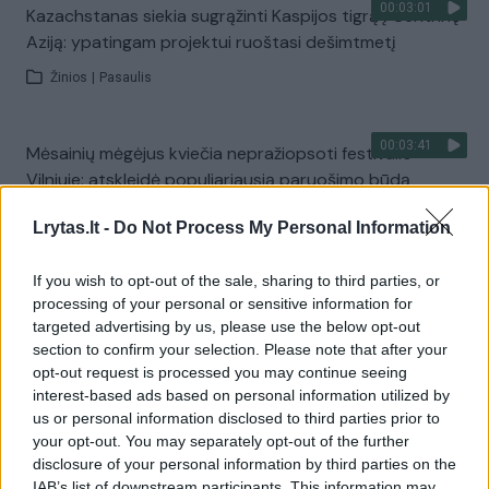
00:03:01
Kazachstanas siekia sugrąžinti Kaspijos tigrą į Centrinę
Aziją: ypatingam projektui ruoštasi dešimtmetį
Žinios
|
Pasaulis
00:03:41
Mėsainių mėgėjus kviečia nepražiopsoti festivalio
Vilniuje: atskleidė populiariausią paruošimo būdą
Žinios
|
Lietuvos diena
Lrytas.lt -
Do Not Process My Personal Information
If you wish to opt-out of the sale, sharing to third parties, or
Visi įrašai
processing of your personal or sensitive information for
targeted advertising by us, please use the below opt-out
section to confirm your selection. Please note that after your
opt-out request is processed you may continue seeing
Žiūrimiausi įrašai
interest-based ads based on personal information utilized by
us or personal information disclosed to third parties prior to
your opt-out. You may separately opt-out of the further
00:00:49
disclosure of your personal information by third parties on the
Pateikė daugiau detalių apie iš tėvų paimtus šešis
IAB’s list of downstream participants. This information may