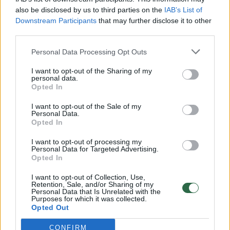
vaikus: jiems kilusi grėsmė
also be disclosed by us to third parties on the
IAB’s List of
Downstream Participants
Žinios
|
Lietuvos diena
that may further disclose it to other
third parties.
Personal Data Processing Opt Outs
00:00:30
Vaizdai iš tragiškos avarijos Vilniaus r.: dviejų moterų ir
vaiko gyvybių išgelbėti nepavyko
I want to opt-out of the Sharing of my
personal data.
Žinios
|
Lietuvos diena
Opted In
I want to opt-out of the Sale of my
Personal Data.
00:00:59
Nufilmavo, kaip patvino Vilniaus Vakarinis aplinkkelis:
Opted In
vaizdas pribloškia
I want to opt-out of processing my
Personal Data for Targeted Advertising.
Žinios
|
Lietuvos diena
Opted In
I want to opt-out of Collection, Use,
00:02:01
„Pagarba pirmajai premjerei“: pasidalijo jautriais
Retention, Sale, and/or Sharing of my
Personal Data that Is Unrelated with the
prisiminimais apie Kazimierą Prunskienę
Purposes for which it was collected.
Opted Out
Žinios
|
Lietuvos diena
CONFIRM