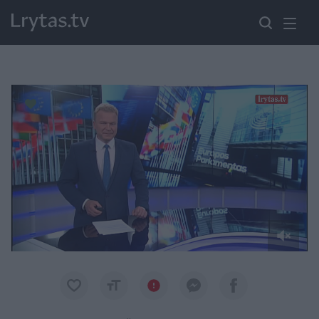
Paremkite Ukrainą