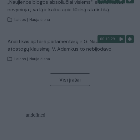
„Naujienos blogos absoliučiai visiems“: ekonomistas
nevynioja į vatą ir kalba apie liūdną statistiką
Laidos
|
Nauja diena
00:10:29
Analitikas aptarė parlamentarų ir G. Nausėdos
atostogų klausimą: V. Adamkus to nebijodavo
Laidos
|
Nauja diena
Visi įrašai