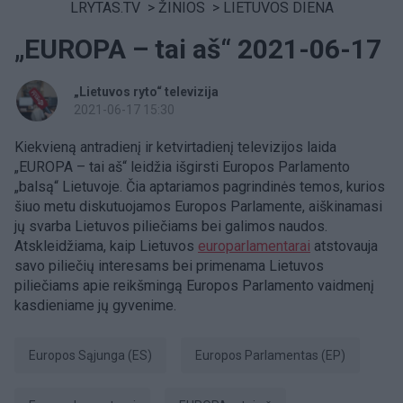
LRYTAS.TV
>
ŽINIOS
>
LIETUVOS DIENA
„EUROPA – tai aš“ 2021-06-17
„Lietuvos ryto“ televizija
2021-06-17 15:30
Kiekvieną antradienį ir ketvirtadienį televizijos laida
„EUROPA – tai aš“ leidžia išgirsti Europos Parlamento
„balsą“ Lietuvoje. Čia aptariamos pagrindinės temos, kurios
šiuo metu diskutuojamos Europos Parlamente, aiškinamasi
jų svarba Lietuvos piliečiams bei galimos naudos.
Atskleidžiama, kaip Lietuvos
europarlamentarai
atstovauja
savo piliečių interesams bei primenama Lietuvos
piliečiams apie reikšmingą Europos Parlamento vaidmenį
kasdieniame jų gyvenime.
Europos Sąjunga (ES)
Europos Parlamentas (EP)