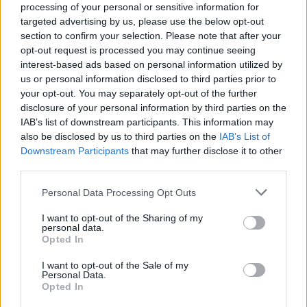
processing of your personal or sensitive information for
targeted advertising by us, please use the below opt-out
00:00:40
Dronai Vokietijoje kelia vis daugiau klausimų: du
section to confirm your selection. Please note that after your
opt-out request is processed you may continue seeing
pastebėti virš karinės bazės
interest-based ads based on personal information utilized by
Žinios
|
Pasaulis
us or personal information disclosed to third parties prior to
your opt-out. You may separately opt-out of the further
disclosure of your personal information by third parties on the
Visi įrašai
IAB’s list of downstream participants. This information may
also be disclosed by us to third parties on the
IAB’s List of
Downstream Participants
that may further disclose it to other
third parties.
Žiūrimiausi įrašai
Personal Data Processing Opt Outs
I want to opt-out of the Sharing of my
personal data.
00:00:30
Vaizdai iš tragiškos avarijos Vilniaus r.: dviejų moterų ir
Opted In
vaiko gyvybių išgelbėti nepavyko
I want to opt-out of the Sale of my
Žinios
|
Lietuvos diena
Personal Data.
Opted In