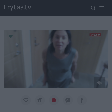
Paremkite Ukrainą