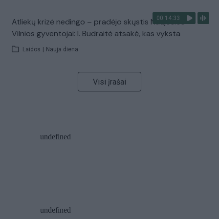
00:14:33
Atliekų krizė nedingo – pradėjo skųstis Naujosios
Vilnios gyventojai: I. Budraitė atsakė, kas vyksta
Laidos
|
Nauja diena
Visi įrašai