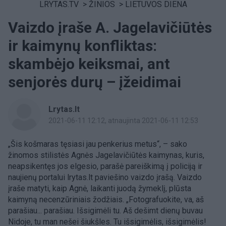
LRYTAS.TV
>
ŽINIOS
>
LIETUVOS DIENA
Vaizdo įraše A. Jagelavičiūtės
ir kaimynų konfliktas:
skambėjo keiksmai, ant
senjorės durų – įžeidimai
Lrytas.lt
2021-06-11 12:12
, atnaujinta 2021-06-11 12:53
„Šis košmaras tęsiasi jau penkerius metus“, – sako
žinomos stilistės Agnės Jagelavičiūtės kaimynas, kuris,
neapsikentęs jos elgesio, parašė pareiškimą į policiją ir
naujienų portalui lrytas.lt paviešino vaizdo įrašą. Vaizdo
įraše matyti, kaip Agnė, laikanti juodą žymeklį, plūsta
kaimyną necenzūriniais žodžiais. „Fotografuokite, va, aš
parašiau... parašiau. Išsigimėli tu. Aš dešimt dienų buvau
Nidoje, tu man nešei šiukšles. Tu išsigimėlis, išsigimėlis!