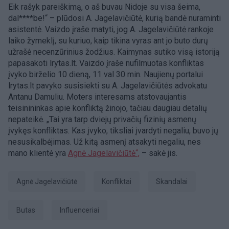
Eik rašyk pareiškimą, o aš buvau Nidoje su visa šeima,
dal****be!“ – plūdosi A. Jagelavičiūtė, kurią bandė nuraminti
asistentė. Vaizdo įraše matyti, jog A. Jagelavičiūtė rankoje
laiko žymeklį, su kuriuo, kaip tikina vyras ant jo buto durų
užrašė necenzūrinius žodžius. Kaimynas sutiko visą istoriją
papasakoti lrytas.lt. Vaizdo įraše nufilmuotas konfliktas
įvyko birželio 10 dieną, 11 val 30 min. Naujienų portalui
lrytas.lt pavyko susisiekti su A. Jagelavičiūtės advokatu
Antanu Damuliu. Moters interesams atstovaujantis
teisinininkas apie konfliktą žinojo, tačiau daugiau detalių
nepateikė. „Tai yra tarp dviejų privačių fizinių asmenų
įvykęs konfliktas. Kas įvyko, tiksliai įvardyti negaliu, buvo jų
nesusikalbėjimas. Už kitą asmenį atsakyti negaliu, nes
mano klientė yra
Agnė Jagelavičiūtė“,
– sakė jis.
Agnė Jagelavičiūtė
konfliktai
skandalai
Butas
Influenceriai