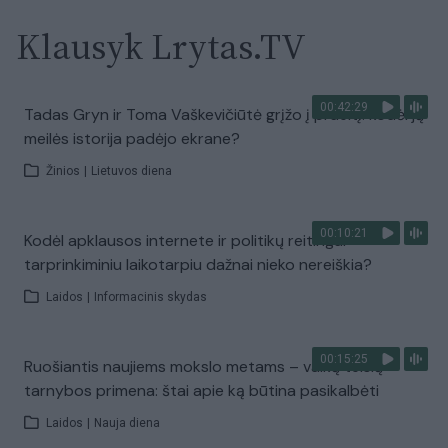
Klausyk Lrytas.TV
00:42:29
Tadas Gryn ir Toma Vaškevičiūtė grįžo į praeitį: kodėl jų
meilės istorija padėjo ekrane?
Žinios
|
Lietuvos diena
00:10:21
Kodėl apklausos internete ir politikų reitingai
tarprinkiminiu laikotarpiu dažnai nieko nereiškia?
Laidos
|
Informacinis skydas
00:15:25
Ruošiantis naujiems mokslo metams – vaikų teisių
tarnybos primena: štai apie ką būtina pasikalbėti
Laidos
|
Nauja diena