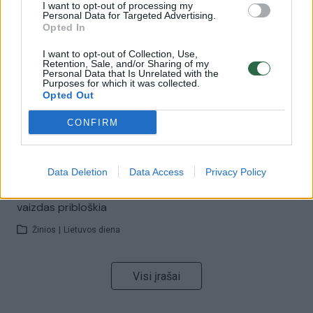
I want to opt-out of processing my
00:00:57
Savaitės vidurys nusimato karštas: temperatūra kils iki
Personal Data for Targeted Advertising.
Opted In
32 laipsnių šilumos
I want to opt-out of Collection, Use,
Žinios
|
Orai
Retention, Sale, and/or Sharing of my
Personal Data that Is Unrelated with the
Purposes for which it was collected.
Opted Out
00:15:54
V. Zalužno pasisakymą laiko bandymu įsitvirtinti
Ukrainos politikoje: jis yra neteisus
CONFIRM
Laidos
|
Nauja diena
Data Deletion
Data Access
Privacy Policy
00:00:59
Nufilmavo, kaip patvino Vilniaus Vakarinis aplinkkelis:
vaizdas pribloškia
Žinios
|
Lietuvos diena
Visi įrašai