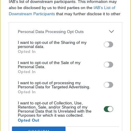
IAB’s list of downstream participants. This information may
vaiko gyvybių išgelbėti nepavyko
also be disclosed by us to third parties on the
IAB’s List of
Downstream Participants
that may further disclose it to other
Žinios
|
Lietuvos diena
third parties.
Personal Data Processing Opt Outs
00:00:57
Savaitės vidurys nusimato karštas: temperatūra kils iki
32 laipsnių šilumos
I want to opt-out of the Sharing of my
personal data.
Opted In
Žinios
|
Orai
I want to opt-out of the Sale of my
Personal Data.
00:15:54
Opted In
V. Zalužno pasisakymą laiko bandymu įsitvirtinti
Ukrainos politikoje: jis yra neteisus
I want to opt-out of processing my
Personal Data for Targeted Advertising.
Laidos
|
Nauja diena
Opted In
I want to opt-out of Collection, Use,
Retention, Sale, and/or Sharing of my
00:00:57
Sinoptikai atsakė, kokiais orais užbaigsime darbo
Personal Data that Is Unrelated with the
Purposes for which it was collected.
savaitę: karščiai atsitrauks
Opted Out
Žinios
|
Orai