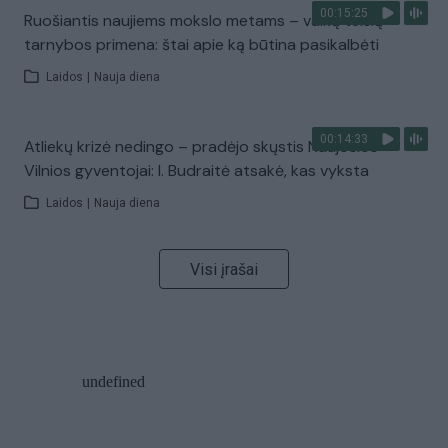
00:15:25
Ruošiantis naujiems mokslo metams – vaikų teisių
tarnybos primena: štai apie ką būtina pasikalbėti
Laidos
|
Nauja diena
00:14:33
Atliekų krizė nedingo – pradėjo skųstis Naujosios
Vilnios gyventojai: I. Budraitė atsakė, kas vyksta
Laidos
|
Nauja diena
Visi įrašai