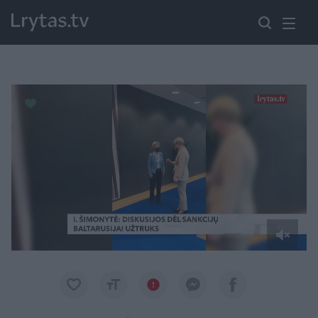
Paremkite Ukrainą