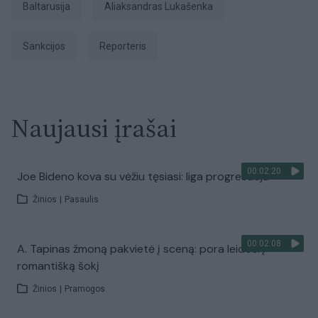
Baltarusija
Aliaksandras Lukašenka
sankcijos
Reporteris
Naujausi įrašai
00:02:20
Joe Bideno kova su vėžiu tęsiasi: liga progresuoja
Žinios
|
Pasaulis
00:02:08
A. Tapinas žmoną pakvietė į sceną: pora leidosi į
romantišką šokį
Žinios
|
Pramogos