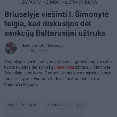
LRYTAS.TV
>
ŽINIOS
>
LIETUVOS DIENA
Briuselyje viešinti I. Šimonytė
teigia, kad diskusijos dėl
sankcijų Baltarusijai užtruks
„Lietuvos ryto“ televizija
2021-06-03 13:34
Briuselyje viešinti Lietuvos premjerė Ingrida Šimonytė sako,
kad diskusijos dėl sankcijų
Baltarusijai
užtruks. I. Šimonytė
Briuselyje susitiko su Europos Komisijos pirmininke Ursula
fon der Layen ir Europos Vadovų Tarybos pirmininku
Charles'iu Micheliu
Ingrida Šimonytė
Ursula von der Leyen