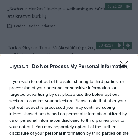
00:22:28
„Sodas ir daržas“ laidoje – veiksmingas būdas
atsikratyti kurklių
Laidos
|
Sodas ir daržas
00:42:29
Tadas Gryn ir Toma Vaškevičiūtė grįžo į praeitį: kodėl jų
meilės istorija padėjo ekrane?
Žinios
|
Lietuvos diena
Lrytas.lt -
Do Not Process My Personal Information
If you wish to opt-out of the sale, sharing to third parties, or
Visi įrašai
processing of your personal or sensitive information for
targeted advertising by us, please use the below opt-out
section to confirm your selection. Please note that after your
opt-out request is processed you may continue seeing
Žiūrimiausi įrašai
interest-based ads based on personal information utilized by
us or personal information disclosed to third parties prior to
your opt-out. You may separately opt-out of the further
disclosure of your personal information by third parties on the
00:00:30
Vaizdai iš tragiškos avarijos Vilniaus r.: dviejų moterų ir