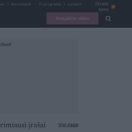
Ekrano
ius
Horoskopai
TV programa
Lrytas.lt
tema
Atsiųskite video
rimiausi įrašai
Visi įrašai