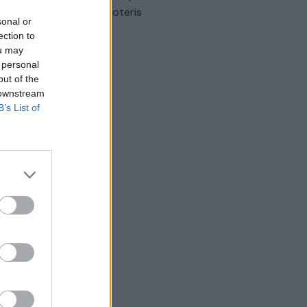
omobilis sužalojo dvi moteris
sonal or
Žinios
|
Lietuvos diena
ection to
ou may
 personal
out of the
 downstream
B’s List of