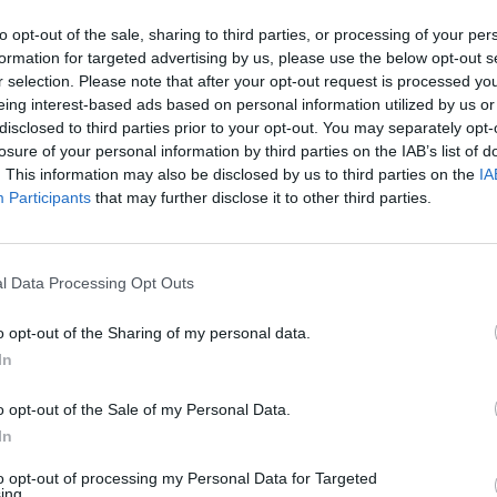
aut
 konstitucinė priesaika. Anot jo, norint pakeisti šią
to opt-out of the sale, sharing to third parties, or processing of your per
aida
„Nauja diena“
kiekvieną dieną 13:00 valandą
formation for targeted advertising by us, please use the below opt-out s
r selection. Please note that after your opt-out request is processed y
eing interest-based ads based on personal information utilized by us or
disclosed to third parties prior to your opt-out. You may separately opt-
losure of your personal information by third parties on the IAB’s list of
sankcijos
Politika
Naujienos
. This information may also be disclosed by us to third parties on the
IA
Participants
that may further disclose it to other third parties.
Visi įrašai
l Data Processing Opt Outs
o opt-out of the Sharing of my personal data.
1:05
00:00:44
Plinta audros vaizdai iš visos Lietuvos:
In
iai liko
netoli Druskininkų vėjas vertė ištisus
medžius
o opt-out of the Sale of my Personal Data.
In
Žinios
|
Orai
to opt-out of processing my Personal Data for Targeted
ing.