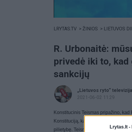
Volume
0%
LRYTAS.TV
>
ŽINIOS
>
LIETUVOS D
R. Urbonaitė: mūs
privedė iki to, kad
sankcijų
„Lietuvos ryto“ televizij
2021-06-02 11:29
Konstitucinis Teismas pripažino, kad
Konstituciją, kai išimties tvarka savo
Lrytas.lt -
pilietybę. Teismas yra išaiškinęs, ka