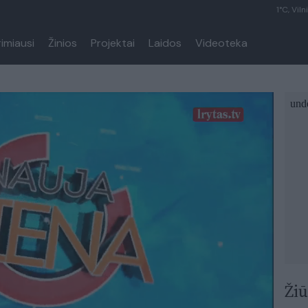
1°C, Viln
rimiausi
Žinios
Projektai
Laidos
Videoteka
Žiū