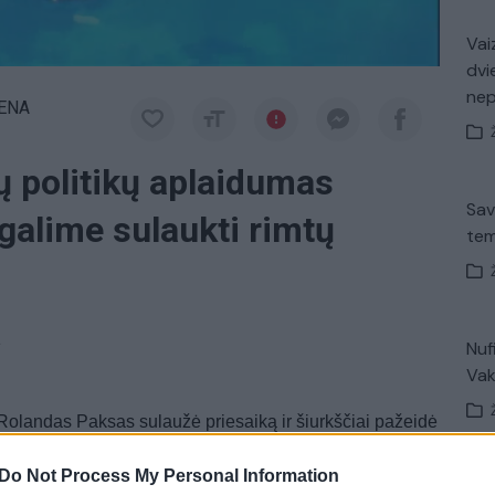
Vaiz
dvi
ne
IENA
ų politikų aplaidumas
Sav
 galime sulaukti rimtų
tem
a
Nuf
Vak
 Rolandas Paksas sulaužė priesaiką ir šiurkščiai pažeidė
 finansiniam rėmėjui Jurijui Borisovui suteikė Lietuvos
Do Not Process My Personal Information
d per apkaltą posto netekęs asmuo iki gyvos galvos
Avar