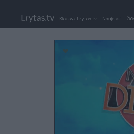
Klausyk Lrytas.tv
Naujausi
Žiū
Paremkite Ukrainą