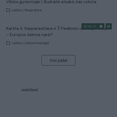
Vilnios gyventojai: I. Budraitė atsakė, kas vyksta
Laidos
|
Nauja diena
00:42:12
Karšta A. Kasparavičiaus ir Ž Pavilionio diskusija: Rusija
– Europos šeimos narė?
Laidos
|
Lietuva tiesiogiai
Visi įrašai