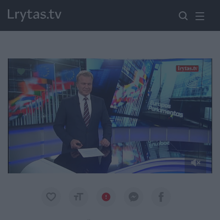
Paremkite Ukrainą