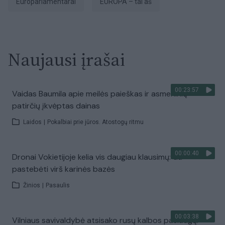
europarlamentarai
EUROPA – tai aš
Naujausi įrašai
00:23:57
Vaidas Baumila apie meilės paieškas ir asmeninių
patirčių įkvėptas dainas
Laidos
|
Pokalbiai prie jūros. Atostogų ritmu
00:00:40
Dronai Vokietijoje kelia vis daugiau klausimų: du
pastebėti virš karinės bazės
Žinios
|
Pasaulis
00:03:38
Vilniaus savivaldybė atsisako rusų kalbos paslaugų: