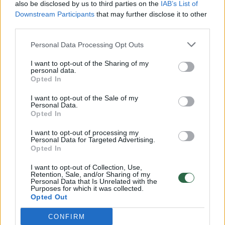
also be disclosed by us to third parties on the
IAB’s List of
Žinios
|
Lietuvos diena
Downstream Participants
that may further disclose it to other
third parties.
00:00:57
Savaitės vidurys nusimato karštas: temperatūra kils iki
Personal Data Processing Opt Outs
32 laipsnių šilumos
I want to opt-out of the Sharing of my
personal data.
Žinios
|
Orai
Opted In
I want to opt-out of the Sale of my
00:15:54
V. Zalužno pasisakymą laiko bandymu įsitvirtinti
Personal Data.
Opted In
Ukrainos politikoje: jis yra neteisus
I want to opt-out of processing my
Laidos
|
Nauja diena
Personal Data for Targeted Advertising.
Opted In
00:00:59
I want to opt-out of Collection, Use,
Nufilmavo, kaip patvino Vilniaus Vakarinis aplinkkelis:
Retention, Sale, and/or Sharing of my
vaizdas pribloškia
Personal Data that Is Unrelated with the
Purposes for which it was collected.
Opted Out
Žinios
|
Lietuvos diena
CONFIRM