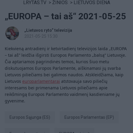
LRYTAS.TV
>
ŽINIOS
>
LIETUVOS DIENA
„EUROPA – tai aš“ 2021-05-25
„Lietuvos ryto“ televizija
2021-05-25 15:30
Kiekvieną antradienį ir ketvirtadienį televizijos laida „EUROPA
– tai aš“ leidžia išgirsti Europos Parlamento „balsą“ Lietuvoje.
Čia aptariamos pagrindinės temos, kurios šiuo metu
diskutuojamos Europos Parlamente, aiškinamasi jų svarba
Lietuvos piliečiams bei galimos naudos. Atskleidžiama, kaip
Lietuvos
europarlamentarai
atstovauja savo piliečių
interesams bei primenama Lietuvos piliečiams apie
reikšmingą Europos Parlamento vaidmenį kasdieniame jų
gyvenime.
Europos Sąjunga (ES)
Europos Parlamentas (EP)