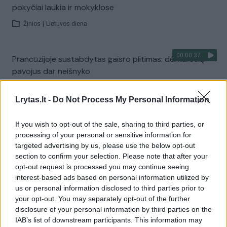
pokyčiai laukia ir mokyklose
Žinios
|
Lietuvos diena
00:00:37
Prancūzijoje sustabdytas gaisro plitimas: dėl karščių
pavojus dar neišnyko
Žinios
|
Pasaulis
Lrytas.lt -
Do Not Process My Personal Information
Visi įrašai
If you wish to opt-out of the sale, sharing to third parties, or
processing of your personal or sensitive information for
targeted advertising by us, please use the below opt-out
section to confirm your selection. Please note that after your
Žiūrimiausi įrašai
opt-out request is processed you may continue seeing
interest-based ads based on personal information utilized by
us or personal information disclosed to third parties prior to
your opt-out. You may separately opt-out of the further
00:00:30
Vaizdai iš tragiškos avarijos Vilniaus r.: dviejų moterų ir
disclosure of your personal information by third parties on the
vaiko gyvybių išgelbėti nepavyko
IAB’s list of downstream participants. This information may