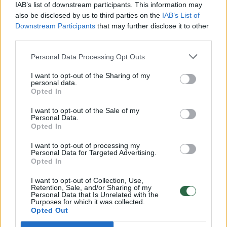
Vaizdai iš tragiškos avarijos Vilniaus r.: dviejų moterų ir
IAB’s list of downstream participants. This information may
vaiko gyvybių išgelbėti nepavyko
also be disclosed by us to third parties on the
IAB’s List of
Downstream Participants
that may further disclose it to other
Žinios
|
Lietuvos diena
third parties.
Personal Data Processing Opt Outs
00:00:57
Savaitės vidurys nusimato karštas: temperatūra kils iki
I want to opt-out of the Sharing of my
32 laipsnių šilumos
personal data.
Opted In
Žinios
|
Orai
I want to opt-out of the Sale of my
Personal Data.
Opted In
00:15:54
V. Zalužno pasisakymą laiko bandymu įsitvirtinti
Ukrainos politikoje: jis yra neteisus
I want to opt-out of processing my
Personal Data for Targeted Advertising.
Laidos
|
Nauja diena
Opted In
I want to opt-out of Collection, Use,
Retention, Sale, and/or Sharing of my
00:00:59
Nufilmavo, kaip patvino Vilniaus Vakarinis aplinkkelis:
Personal Data that Is Unrelated with the
Purposes for which it was collected.
vaizdas pribloškia
Opted Out
Žinios
|
Lietuvos diena