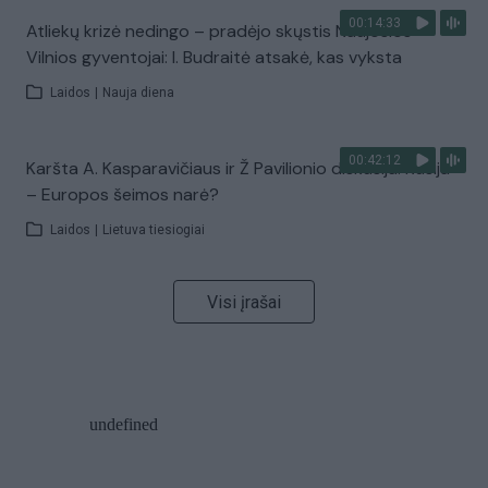
00:14:33
Atliekų krizė nedingo – pradėjo skųstis Naujosios
Vilnios gyventojai: I. Budraitė atsakė, kas vyksta
Laidos
|
Nauja diena
00:42:12
Karšta A. Kasparavičiaus ir Ž Pavilionio diskusija: Rusija
– Europos šeimos narė?
Laidos
|
Lietuva tiesiogiai
Visi įrašai