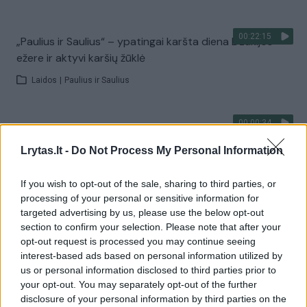
00:22:15
„Paulius ir Saulius“ – ypatingai karšta diena Dzūkijos
ežere ir aktyvi karšių žūklė
Laidos
|
Paulius ir Saulius
00:00:34
Kyjivas po naktinės atakos: liepsnos apėmė pastatus
Lrytas.lt -
Do Not Process My Personal Information
Žinios
|
Pasaulis
If you wish to opt-out of the sale, sharing to third parties, or
Visi įrašai
processing of your personal or sensitive information for
targeted advertising by us, please use the below opt-out
section to confirm your selection. Please note that after your
opt-out request is processed you may continue seeing
Žiūrimiausi įrašai
interest-based ads based on personal information utilized by
us or personal information disclosed to third parties prior to
your opt-out. You may separately opt-out of the further
disclosure of your personal information by third parties on the
00:00:30