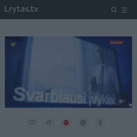
Paremkite Ukrainą