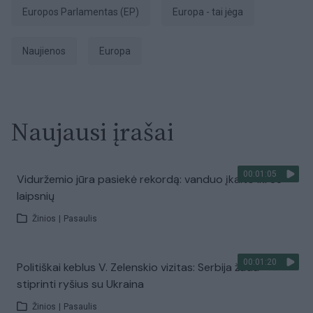
Europos Parlamentas (EP)
Europa - tai jėga
Naujienos
Europa
Naujausi įrašai
00:01:05
Viduržemio jūra pasiekė rekordą: vanduo įkaito iki 33
laipsnių
Žinios
|
Pasaulis
00:01:20
Politiškai keblus V. Zelenskio vizitas: Serbija žada
stiprinti ryšius su Ukraina
Žinios
|
Pasaulis