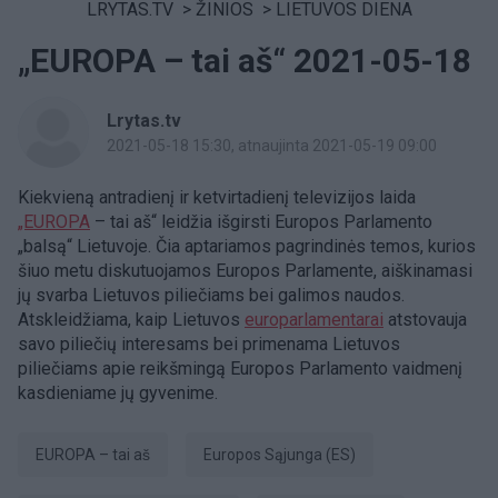
LRYTAS.TV
>
ŽINIOS
>
LIETUVOS DIENA
„EUROPA – tai aš“ 2021-05-18
Lrytas.tv
2021-05-18 15:30
, atnaujinta 2021-05-19 09:00
Kiekvieną antradienį ir ketvirtadienį televizijos laida
„EUROPA
– tai aš“ leidžia išgirsti Europos Parlamento
„balsą“ Lietuvoje. Čia aptariamos pagrindinės temos, kurios
šiuo metu diskutuojamos Europos Parlamente, aiškinamasi
jų svarba Lietuvos piliečiams bei galimos naudos.
Atskleidžiama, kaip Lietuvos
europarlamentarai
atstovauja
savo piliečių interesams bei primenama Lietuvos
piliečiams apie reikšmingą Europos Parlamento vaidmenį
kasdieniame jų gyvenime.
EUROPA – tai aš
Europos Sąjunga (ES)