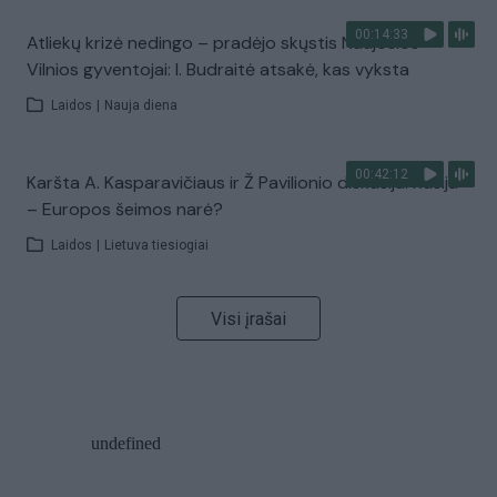
00:14:33
Atliekų krizė nedingo – pradėjo skųstis Naujosios
Vilnios gyventojai: I. Budraitė atsakė, kas vyksta
Laidos
|
Nauja diena
00:42:12
Karšta A. Kasparavičiaus ir Ž Pavilionio diskusija: Rusija
– Europos šeimos narė?
Laidos
|
Lietuva tiesiogiai
Visi įrašai