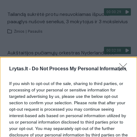
00:00:29
Tailandą sukrėtė protu nesuvokiamas išpuolis:
paauglys nušovė senelius, 3 mokytojus ir 3 moksleivius
Žinios
|
Pasaulis
00:02:08
Aukštaitijos pučiamųjų orkestras Nyderlanduose
apgynė čempionų vardą
Lrytas.lt -
Do Not Process My Personal Information
Žinios
|
Lietuvos diena
If you wish to opt-out of the sale, sharing to third parties, or
Visi įrašai
processing of your personal or sensitive information for
targeted advertising by us, please use the below opt-out
section to confirm your selection. Please note that after your
opt-out request is processed you may continue seeing
Žiūrimiausi įrašai
interest-based ads based on personal information utilized by
us or personal information disclosed to third parties prior to
your opt-out. You may separately opt-out of the further
disclosure of your personal information by third parties on the