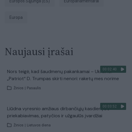
Europos Sąjunga (ES)
europarlamentarai
Europa
Naujausi įrašai
00:02:40
Nors teigė, kad šaudmenų pakankamai – Ukrainai
„Patriot“ D. Trumpas skirti nenori: raketų mes norime
Žinios
|
Pasaulis
00:03:52
Liūdna vyresnio amžiaus dirbančiųjų kasdienybė –
priekabiavimas, patyčios ir užgaulūs įvardžiai
Žinios
|
Lietuvos diena