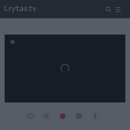
Paremkite Ukrainą