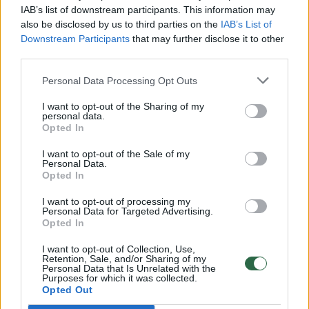
00:00:30
Vaizdai iš tragiškos avarijos Vilniaus r.: dviejų moterų ir
IAB’s list of downstream participants. This information may
also be disclosed by us to third parties on the
IAB’s List of
vaiko gyvybių išgelbėti nepavyko
Downstream Participants
that may further disclose it to other
Žinios
|
Lietuvos diena
third parties.
Personal Data Processing Opt Outs
00:00:57
Savaitės vidurys nusimato karštas: temperatūra kils iki
I want to opt-out of the Sharing of my
32 laipsnių šilumos
personal data.
Opted In
Žinios
|
Orai
I want to opt-out of the Sale of my
Personal Data.
Opted In
00:00:59
Nufilmavo, kaip patvino Vilniaus Vakarinis aplinkkelis:
vaizdas pribloškia
I want to opt-out of processing my
Personal Data for Targeted Advertising.
Opted In
Žinios
|
Lietuvos diena
I want to opt-out of Collection, Use,
Retention, Sale, and/or Sharing of my
00:15:54
Personal Data that Is Unrelated with the
V. Zalužno pasisakymą laiko bandymu įsitvirtinti
Purposes for which it was collected.
Ukrainos politikoje: jis yra neteisus
Opted Out