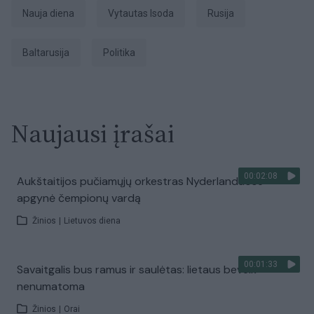
Nauja diena
Vytautas Isoda
Rusija
Baltarusija
Politika
Naujausi įrašai
00:02:08
Aukštaitijos pučiamųjų orkestras Nyderlanduose
apgynė čempionų vardą
Žinios
|
Lietuvos diena
00:01:33
Savaitgalis bus ramus ir saulėtas: lietaus beveik
nenumatoma
Žinios
|
Orai