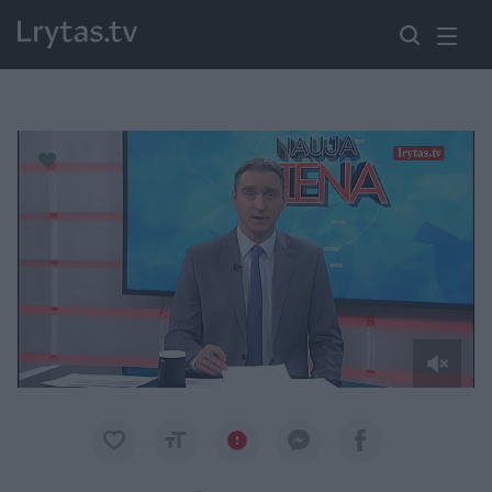
Paremkite Ukrainą