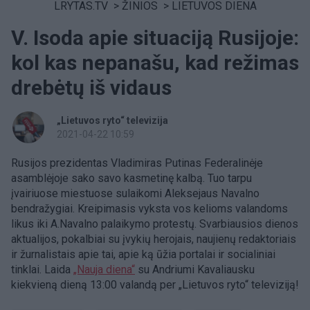
LRYTAS.TV
>
ŽINIOS
>
LIETUVOS DIENA
V. Isoda apie situaciją Rusijoje:
kol kas nepanašu, kad režimas
drebėtų iš vidaus
„Lietuvos ryto“ televizija
2021-04-22 10:59
Rusijos prezidentas Vladimiras Putinas Federalinėje
asamblėjoje sako savo kasmetinę kalbą. Tuo tarpu
įvairiuose miestuose sulaikomi Aleksejaus Navalno
bendražygiai. Kreipimasis vyksta vos kelioms valandoms
likus iki A.Navalno palaikymo protestų. Svarbiausios dienos
aktualijos, pokalbiai su įvykių herojais, naujienų redaktoriais
ir žurnalistais apie tai, apie ką ūžia portalai ir socialiniai
tinklai. Laida
„Nauja diena“
su Andriumi Kavaliausku
kiekvieną dieną 13:00 valandą per „Lietuvos ryto“ televiziją!