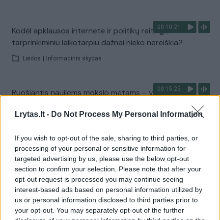
00:10:21
Kodėl apklausos internete ir politikų reitingai
tarprinkiminiu laikotarpiu dažnai nieko nereiškia?
Laidos
|
Informacinis skydas
00:15:25
Ruošiantis naujiems mokslo metams – vaikų teisių
tarnybos primena: štai apie ką būtina pasikalbėti
Lrytas.lt -
Do Not Process My Personal Information
Laidos
|
Nauja diena
If you wish to opt-out of the sale, sharing to third parties, or
processing of your personal or sensitive information for
Visi įrašai
targeted advertising by us, please use the below opt-out
section to confirm your selection. Please note that after your
opt-out request is processed you may continue seeing
interest-based ads based on personal information utilized by
Žiūrimiausi įrašai
us or personal information disclosed to third parties prior to
your opt-out. You may separately opt-out of the further