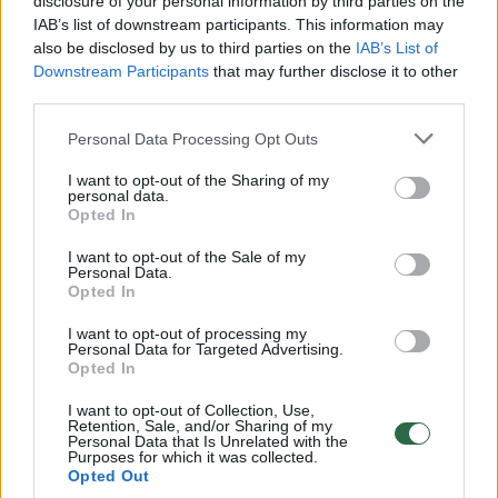
disclosure of your personal information by third parties on the
IAB’s list of downstream participants. This information may
00:00:30
Vaizdai iš tragiškos avarijos Vilniaus r.: dviejų moterų ir
also be disclosed by us to third parties on the
IAB’s List of
vaiko gyvybių išgelbėti nepavyko
Downstream Participants
that may further disclose it to other
third parties.
Žinios
|
Lietuvos diena
Personal Data Processing Opt Outs
00:00:57
Savaitės vidurys nusimato karštas: temperatūra kils iki
I want to opt-out of the Sharing of my
personal data.
32 laipsnių šilumos
Opted In
Žinios
|
Orai
I want to opt-out of the Sale of my
Personal Data.
Opted In
00:00:59
Nufilmavo, kaip patvino Vilniaus Vakarinis aplinkkelis:
I want to opt-out of processing my
vaizdas pribloškia
Personal Data for Targeted Advertising.
Opted In
Žinios
|
Lietuvos diena
I want to opt-out of Collection, Use,
Retention, Sale, and/or Sharing of my
Personal Data that Is Unrelated with the
00:00:55
Avarija Vilniuje: į stotelę įsirėžęs automobilis sužalojo
Purposes for which it was collected.
Opted Out
dvi moteris