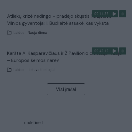
00:14:33
Atliekų krizė nedingo – pradėjo skųstis Naujosios
Vilnios gyventojai: I. Budraitė atsakė, kas vyksta
Laidos
|
Nauja diena
00:42:12
Karšta A. Kasparavičiaus ir Ž Pavilionio diskusija: Rusija
– Europos šeimos narė?
Laidos
|
Lietuva tiesiogiai
Visi įrašai