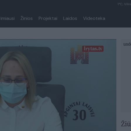
1°C, Viln
rimiausi
Žinios
Projektai
Laidos
Videoteka
Žiū