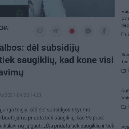
Vaiz
dvi
ne
IENA
albos: dėl subsidijų
Sav
tiek saugiklių, kad kone visi
tem
lavimų
a
Nuf
inta 2021-04-20 14:23
Vak
ąjunga teigia, kad dėl subsidijos skyrimo
rbuotojams pridėta tiek saugiklių, kad 95 proc.
eikalavimų ją gauti. „Čia pridėta tiek saugiklių ir tiek
Avar