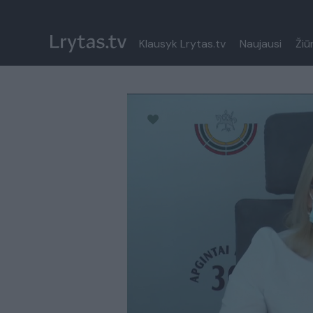
Klausyk Lrytas.tv
Naujausi
Žiū
Paremkite Ukrainą