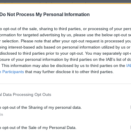
s, kad 95 proc. gidų, kelionių vadovų, deja,
aut
ad gautume šitą išmoką, mes turime 2020 metais
Do Not Process My Personal Information
ido veiklą. Gido veikla nuo 2020-ųjų kovo 16 dienos
kdyti veiklą, kuri yra draudžiama.“
to opt-out of the sale, sharing to third parties, or processing of your per
formation for targeted advertising by us, please use the below opt-out s
r selection. Please note that after your opt-out request is processed y
agentūra
koronavirusas
eing interest-based ads based on personal information utilized by us or
disclosed to third parties prior to your opt-out. You may separately opt-
losure of your personal information by third parties on the IAB’s list of
uo koronaviruso
koronavirusas (Uhano virusas)
. This information may also be disclosed by us to third parties on the
IA
Participants
that may further disclose it to other third parties.
GYVAI
l Data Processing Opt Outs
o opt-out of the Sharing of my personal data.
Visi įrašai
In
o opt-out of the Sale of my Personal Data.
0:57
00:42:12