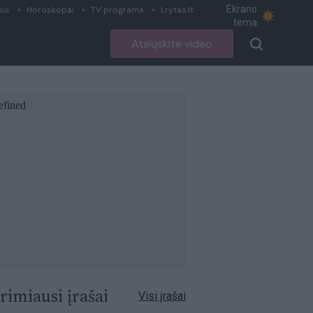
Ekrano
ius
Horoskopai
TV programa
Lrytas.lt
tema
Atsiųskite video
rimiausi įrašai
Visi įrašai