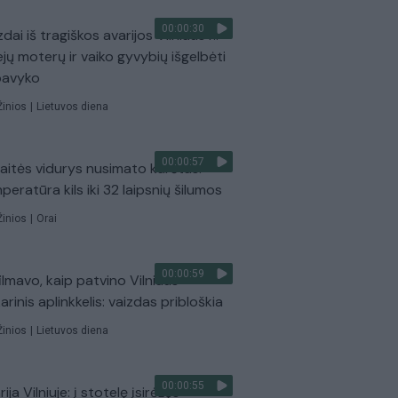
00:00:30
dai iš tragiškos avarijos Vilniaus r.:
ejų moterų ir vaiko gyvybių išgelbėti
pavyko
Žinios
|
Lietuvos diena
00:00:57
aitės vidurys nusimato karštas:
peratūra kils iki 32 laipsnių šilumos
Žinios
|
Orai
00:00:59
ilmavo, kaip patvino Vilniaus
arinis aplinkkelis: vaizdas pribloškia
Žinios
|
Lietuvos diena
00:00:55
ija Vilniuje: į stotelę įsirėžęs