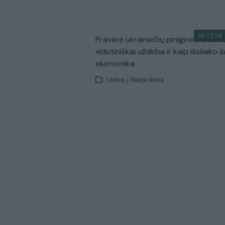
00:12:58
Pravėrė ukrainiečių pinigines: atsakė
vidutiniškai uždirba ir kaip išsilaiko š
ekonomika
Laidos
|
Nauja diena