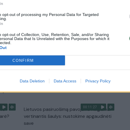
aigsime
Karšta A. Kasparavičiaus ir Ž Pavilionio
In
diskusija: Rusija – Europos šeimos narė?
to opt-out of processing my Personal Data for Targeted
Laidos
|
Lietuva tiesiogiai
ing.
In
o opt-out of Collection, Use, Retention, Sale, and/or Sharing
2:33
00:04:00
dens
Kuprines pasvėrę specialistai įspėja apie
ersonal Data that Is Unrelated with the Purposes for which it
lected.
e:
pavojingą įprotį: tą daro daugiau nei pusė
Out
pradinukų
CONFIRM
Žinios
|
Lietuvos diena
Data Deletion
Data Access
Privacy Policy
TV
Visi įrašai
00:11:27
nio
Lietuvos pasiruošimą pavojams neigiamai
narė?
vertinantis šaulys: nustokime apgaudinėti
save