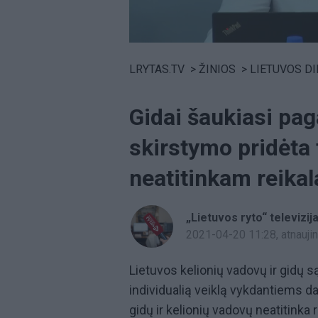
Volume
0%
LRYTAS.TV
>
ŽINIOS
>
LIETUVOS D
Gidai šaukiasi pag
skirstymo pridėta 
neatitinkam reika
„Lietuvos ryto“ televizij
2021-04-20 11:28
, atnauj
Lietuvos kelionių vadovų ir gidų s
individualią veiklą vykdantiems da
gidų ir kelionių vadovų neatitinka r