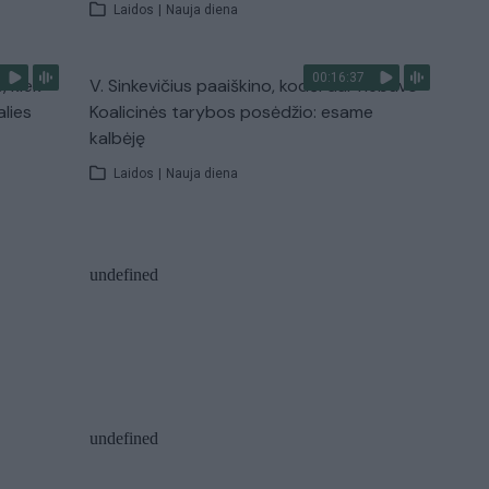
Laidos
|
Nauja diena
00:16:37
, kiek
V. Sinkevičius paaiškino, kodėl dar nebuvo
alies
Koalicinės tarybos posėdžio: esame
kalbėję
Laidos
|
Nauja diena