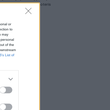
omobilis sužalojo dvi moteris
Žinios
|
Lietuvos diena
sonal or
ection to
ou may
 personal
out of the
 downstream
B’s List of