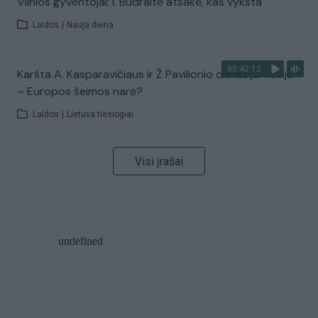
Vilnios gyventojai: I. Budraitė atsakė, kas vyksta
Laidos
|
Nauja diena
00:42:12
Karšta A. Kasparavičiaus ir Ž Pavilionio diskusija: Rusija
– Europos šeimos narė?
Laidos
|
Lietuva tiesiogiai
Visi įrašai