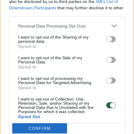
also be disclosed by us to third parties on the
IAB’s List of
Žinios
|
Lietuvos diena
Downstream Participants
that may further disclose it to other
third parties.
00:00:57
Savaitės vidurys nusimato karštas: temperatūra kils iki
Personal Data Processing Opt Outs
32 laipsnių šilumos
I want to opt-out of the Sharing of my
Žinios
personal data.
|
Orai
Opted In
I want to opt-out of the Sale of my
00:15:54
V. Zalužno pasisakymą laiko bandymu įsitvirtinti
Personal Data.
Opted In
Ukrainos politikoje: jis yra neteisus
I want to opt-out of processing my
Laidos
|
Nauja diena
Personal Data for Targeted Advertising.
Opted In
00:00:59
Nufilmavo, kaip patvino Vilniaus Vakarinis aplinkkelis:
I want to opt-out of Collection, Use,
Retention, Sale, and/or Sharing of my
vaizdas pribloškia
Personal Data that Is Unrelated with the
Purposes for which it was collected.
Žinios
Opted Out
|
Lietuvos diena
CONFIRM