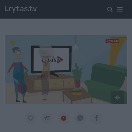
Paremkite Ukrainą