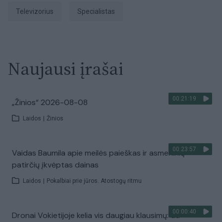
Televizorius
specialistas
Naujausi įrašai
00:21:19
„Žinios“ 2026-08-08
Laidos
|
Žinios
00:23:57
Vaidas Baumila apie meilės paieškas ir asmeninių
patirčių įkvėptas dainas
Laidos
|
Pokalbiai prie jūros. Atostogų ritmu
00:00:40
Dronai Vokietijoje kelia vis daugiau klausimų: du