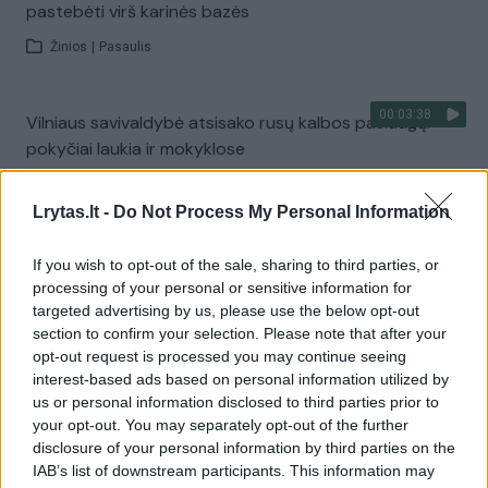
pastebėti virš karinės bazės
Žinios
|
Pasaulis
00:03:38
Vilniaus savivaldybė atsisako rusų kalbos paslaugų:
pokyčiai laukia ir mokyklose
Žinios
|
Lietuvos diena
Lrytas.lt -
Do Not Process My Personal Information
Visi įrašai
If you wish to opt-out of the sale, sharing to third parties, or
processing of your personal or sensitive information for
targeted advertising by us, please use the below opt-out
section to confirm your selection. Please note that after your
Žiūrimiausi įrašai
opt-out request is processed you may continue seeing
interest-based ads based on personal information utilized by
us or personal information disclosed to third parties prior to
your opt-out. You may separately opt-out of the further
00:00:30
Vaizdai iš tragiškos avarijos Vilniaus r.: dviejų moterų ir
disclosure of your personal information by third parties on the
vaiko gyvybių išgelbėti nepavyko
IAB’s list of downstream participants. This information may