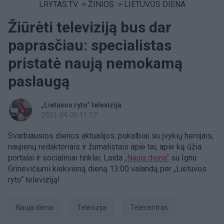
LRYTAS.TV
>
ŽINIOS
>
LIETUVOS DIENA
Žiūrėti televiziją bus dar
paprasčiau: specialistas
pristatė naują nemokamą
paslaugą
„Lietuvos ryto“ televizija
2021-04-06 11:17
Svarbiausios dienos aktualijos, pokalbiai su įvykių herojais,
naujienų redaktoriais ir žurnalistais apie tai, apie ką ūžia
portalai ir socialiniai tinklai. Laida
„Nauja diena“
su Ignu
Grinevičiumi kiekvieną dieną 13:00 valandą per „Lietuvos
ryto“ televiziją!
Nauja diena
Televizija
Telecentras