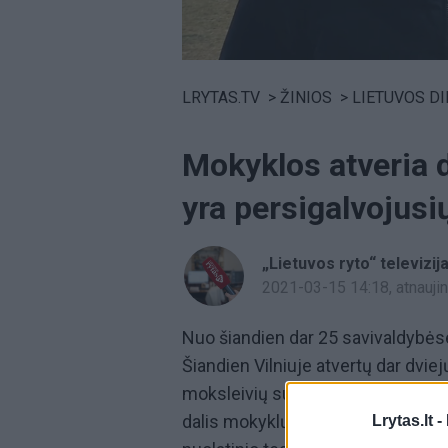
Volume
0%
LRYTAS.TV
>
ŽINIOS
>
LIETUVOS D
Mokyklos atveria 
yra persigalvojusi
„Lietuvos ryto“ televizij
2021-03-15 14:18
, atnauj
Nuo šiandien dar 25 savivaldybėse
Šiandien Vilniuje atvertų dar dvie
moksleivių sugrįžimas primena rugsė
dalis mokyklų, planavusių atverti 
Lrytas.lt -