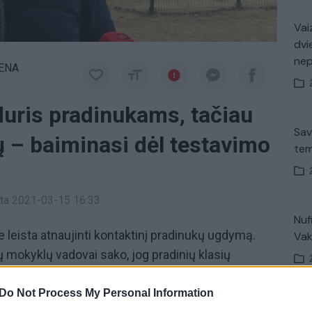
Vaiz
dvi
ne
IENA
duris pradinukams, tačiau
Sav
ų – baiminasi dėl testavimo
tem
a
inta 2021-03-15 16:33
Nuf
 leista atnaujinti kontaktinį pradinukų ugdymą.
Vak
jų mokyklų vadovai sako, jog pradinių klasių
jo 1-ąją – džiaugiasi ir tėvai, ir vaikai. Tačiau
duris, persigalvojo, mat kiltų sunkumų dėl
Do Not Process My Personal Information
Avar