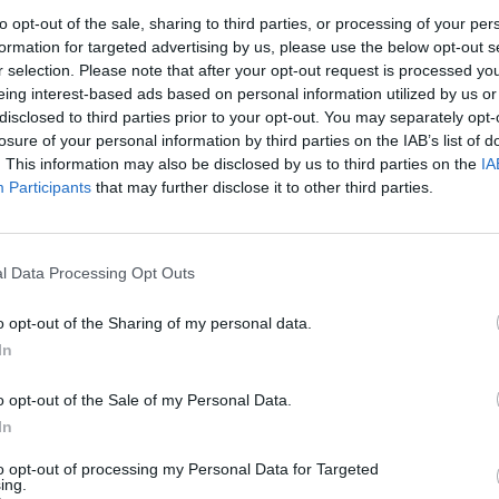
metodu.
aut
to opt-out of the sale, sharing to third parties, or processing of your per
formation for targeted advertising by us, please use the below opt-out s
itieji covid-19 testai
koronavirusas
r selection. Please note that after your opt-out request is processed y
eing interest-based ads based on personal information utilized by us or
disclosed to third parties prior to your opt-out. You may separately opt-
ris
losure of your personal information by third parties on the IAB’s list of
. This information may also be disclosed by us to third parties on the
IA
Participants
that may further disclose it to other third parties.
Visi įrašai
l Data Processing Opt Outs
o opt-out of the Sharing of my personal data.
2:08
00:01:33
Savaitgalis bus ramus ir saulėtas: lietaus
In
ardą
beveik nenumatoma
Žinios
|
Orai
o opt-out of the Sale of my Personal Data.
In
00:15:25
to opt-out of processing my Personal Data for Targeted
ų
Ruošiantis naujiems mokslo metams –
ing.