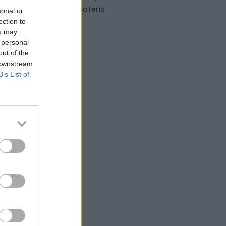
omobilis sužalojo dvi moteris
sonal or
ection to
Žinios
|
Lietuvos diena
ou may
 personal
out of the
 downstream
B’s List of