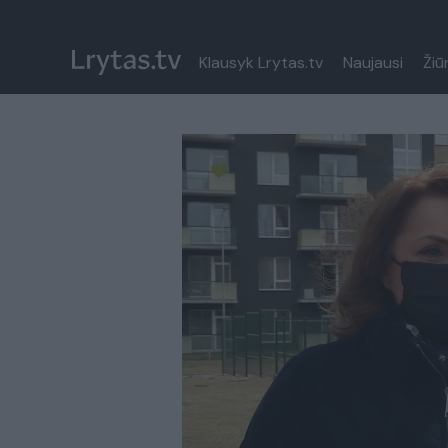
Klausyk Lrytas.tv
Naujausi
Žiū
Paremkite Ukrainą