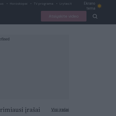
Ekrano
ius
Horoskopai
TV programa
Lrytas.lt
tema
Atsiųskite video
rimiausi įrašai
Visi įrašai