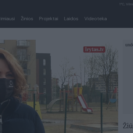
1°C, Viln
rimiausi
Žinios
Projektai
Laidos
Videoteka
Žiū