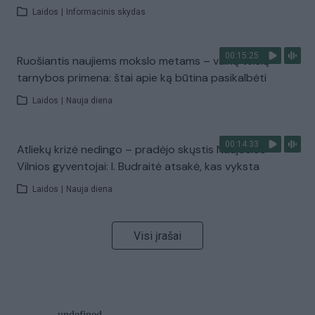
Laidos
|
Informacinis skydas
00:15:25
Ruošiantis naujiems mokslo metams – vaikų teisių
tarnybos primena: štai apie ką būtina pasikalbėti
Laidos
|
Nauja diena
00:14:33
Atliekų krizė nedingo – pradėjo skųstis Naujosios
Vilnios gyventojai: I. Budraitė atsakė, kas vyksta
Laidos
|
Nauja diena
Visi įrašai