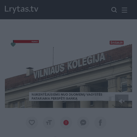
Paremkite Ukrainą