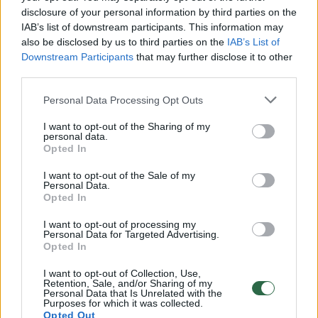
disclosure of your personal information by third parties on the
IAB’s list of downstream participants. This information may
00:00:30
also be disclosed by us to third parties on the
IAB’s List of
Vaizdai iš tragiškos avarijos Vilniaus r.: dviejų moterų ir
Downstream Participants
that may further disclose it to other
vaiko gyvybių išgelbėti nepavyko
third parties.
Žinios
|
Lietuvos diena
Personal Data Processing Opt Outs
I want to opt-out of the Sharing of my
00:00:57
Savaitės vidurys nusimato karštas: temperatūra kils iki
personal data.
Opted In
32 laipsnių šilumos
Žinios
|
Orai
I want to opt-out of the Sale of my
Personal Data.
Opted In
00:15:54
V. Zalužno pasisakymą laiko bandymu įsitvirtinti
I want to opt-out of processing my
Personal Data for Targeted Advertising.
Ukrainos politikoje: jis yra neteisus
Opted In
Laidos
|
Nauja diena
I want to opt-out of Collection, Use,
Retention, Sale, and/or Sharing of my
Personal Data that Is Unrelated with the
Purposes for which it was collected.
00:00:59
Nufilmavo, kaip patvino Vilniaus Vakarinis aplinkkelis:
Opted Out