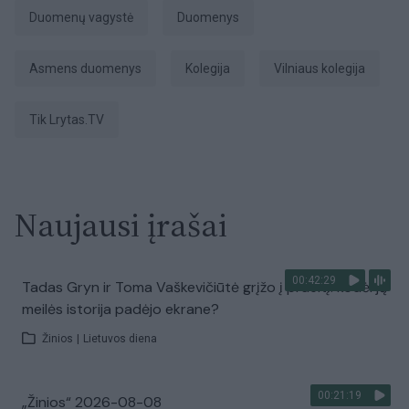
duomenų vagystė
duomenys
asmens duomenys
Kolegija
Vilniaus kolegija
tik Lrytas.TV
Naujausi įrašai
00:42:29
Tadas Gryn ir Toma Vaškevičiūtė grįžo į praeitį: kodėl jų
meilės istorija padėjo ekrane?
Žinios
|
Lietuvos diena
00:21:19
„Žinios“ 2026-08-08