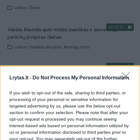
Laidos
|
Žinios
00:23:57
Vaidas Baumila apie meilės paieškas ir asmeninių
patirčių įkvėptas dainas
Laidos
|
Pokalbiai prie jūros. Atostogų ritmu
00:00:40
Dronai Vokietijoje kelia vis daugiau klausimų: du
pastebėti virš karinės bazės
Lrytas.lt -
Do Not Process My Personal Information
Žinios
|
Pasaulis
If you wish to opt-out of the sale, sharing to third parties, or
processing of your personal or sensitive information for
targeted advertising by us, please use the below opt-out
Visi įrašai
section to confirm your selection. Please note that after your
opt-out request is processed you may continue seeing
interest-based ads based on personal information utilized by
us or personal information disclosed to third parties prior to
Žiūrimiausi įrašai
your opt-out. You may separately opt-out of the further