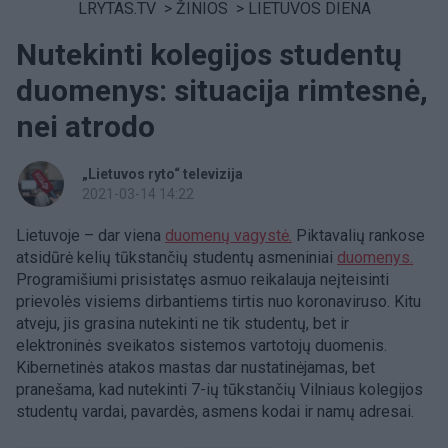
LRYTAS.TV
>
ŽINIOS
>
LIETUVOS DIENA
Nutekinti kolegijos studentų
duomenys: situacija rimtesnė,
nei atrodo
„Lietuvos ryto“ televizija
2021-03-14 14:22
Lietuvoje – dar viena
duomenų vagystė.
Piktavalių rankose
atsidūrė kelių tūkstančių studentų asmeniniai
duomenys.
Programišiumi prisistatęs asmuo reikalauja neįteisinti
prievolės visiems dirbantiems tirtis nuo koronaviruso. Kitu
atveju, jis grasina nutekinti ne tik studentų, bet ir
elektroninės sveikatos sistemos vartotojų duomenis.
Kibernetinės atakos mastas dar nustatinėjamas, bet
pranešama, kad nutekinti 7-ių tūkstančių Vilniaus kolegijos
studentų vardai, pavardės, asmens kodai ir namų adresai.