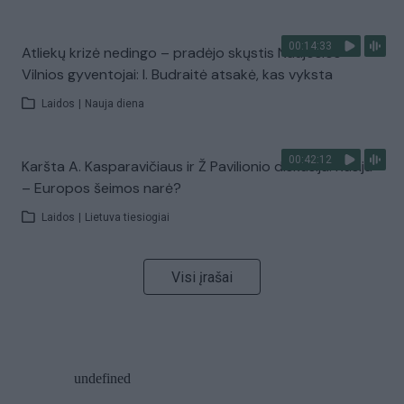
00:14:33
Atliekų krizė nedingo – pradėjo skųstis Naujosios
Vilnios gyventojai: I. Budraitė atsakė, kas vyksta
Laidos
|
Nauja diena
00:42:12
Karšta A. Kasparavičiaus ir Ž Pavilionio diskusija: Rusija
– Europos šeimos narė?
Laidos
|
Lietuva tiesiogiai
Visi įrašai