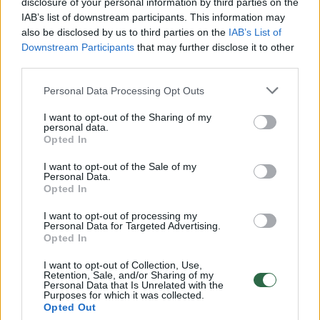
disclosure of your personal information by third parties on the
IAB’s list of downstream participants. This information may
00:00:30
Vaizdai iš tragiškos avarijos Vilniaus r.: dviejų moterų ir
also be disclosed by us to third parties on the
IAB’s List of
vaiko gyvybių išgelbėti nepavyko
Downstream Participants
that may further disclose it to other
third parties.
Žinios
|
Lietuvos diena
Personal Data Processing Opt Outs
00:00:57
Savaitės vidurys nusimato karštas: temperatūra kils iki
I want to opt-out of the Sharing of my
personal data.
32 laipsnių šilumos
Opted In
Žinios
|
Orai
I want to opt-out of the Sale of my
Personal Data.
Opted In
00:00:59
Nufilmavo, kaip patvino Vilniaus Vakarinis aplinkkelis:
I want to opt-out of processing my
vaizdas pribloškia
Personal Data for Targeted Advertising.
Opted In
Žinios
|
Lietuvos diena
I want to opt-out of Collection, Use,
Retention, Sale, and/or Sharing of my
Personal Data that Is Unrelated with the
00:15:54
V. Zalužno pasisakymą laiko bandymu įsitvirtinti
Purposes for which it was collected.
Opted Out
Ukrainos politikoje: jis yra neteisus