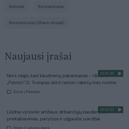
Kelionės
koronavirusas
koronavirusas (Uhano virusas)
Naujausi įrašai
00:02:40
Nors teigė, kad šaudmenų pakankamai – Ukrainai
„Patriot“ D. Trumpas skirti nenori: raketų mes norime
Žinios
|
Pasaulis
00:03:52
Liūdna vyresnio amžiaus dirbančiųjų kasdienybė –
priekabiavimas, patyčios ir užgaulūs įvardžiai
Žinios
|
Lietuvos diena