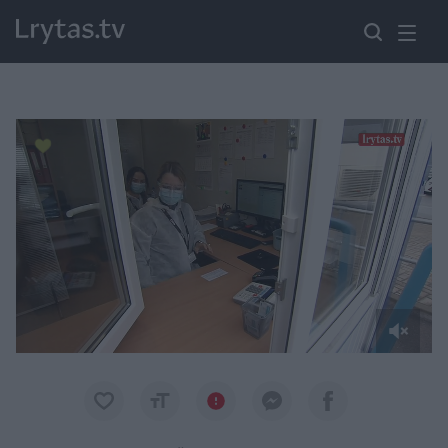
Paremkite Ukrainą