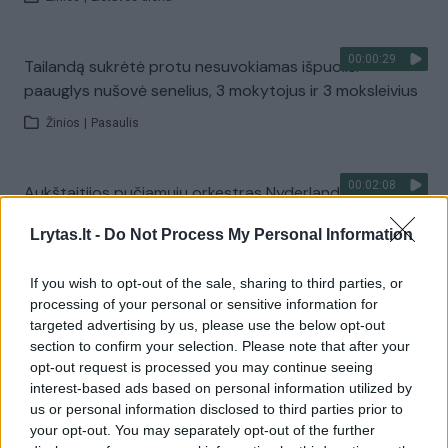
00:00:29
Tailandą sukrėtė protu nesuvokiamas išpuolis:
paauglys nušovė senelius, 3 mokytojus ir 3 moksleivius
Žinios
|
Pasaulis
00:02:08
Aukštaitijos pučiamųjų orkestras Nyderlanduose
apgynė čempionų vardą
Lrytas.lt -
Do Not Process My Personal Information
Žinios
|
Lietuvos diena
If you wish to opt-out of the sale, sharing to third parties, or
processing of your personal or sensitive information for
Visi įrašai
targeted advertising by us, please use the below opt-out
section to confirm your selection. Please note that after your
opt-out request is processed you may continue seeing
interest-based ads based on personal information utilized by
Žiūrimiausi įrašai
us or personal information disclosed to third parties prior to
your opt-out. You may separately opt-out of the further