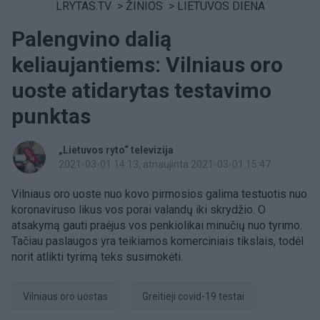
LRYTAS.TV
>
ŽINIOS
>
LIETUVOS DIENA
Palengvino dalią
keliaujantiems: Vilniaus oro
uoste atidarytas testavimo
punktas
„Lietuvos ryto“ televizija
2021-03-01 14:13
, atnaujinta 2021-03-01 15:47
Vilniaus oro uoste nuo kovo pirmosios galima testuotis nuo
koronaviruso likus vos porai valandų iki skrydžio. O
atsakymą gauti praėjus vos penkiolikai minučių nuo tyrimo.
Tačiau paslaugos yra teikiamos komerciniais tikslais, todėl
norit atlikti tyrimą teks susimokėti.
Vilniaus oro uostas
greitieji covid-19 testai