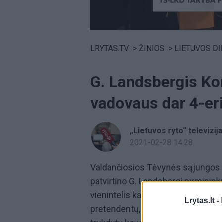
Volume
0%
LRYTAS.TV
>
ŽINIOS
>
LIETUVOS D
G. Landsbergis Kon
vadovaus dar 4-er
„Lietuvos ryto“ televizij
2021-02-28 14:28
Valdančiosios Tėvynės sąjungos –
patvirtino G. Landsbergį pirminink
vienintelis kandidatas į partijos p
Lrytas.lt -
pretendentų, atsisakė dalyvauti r