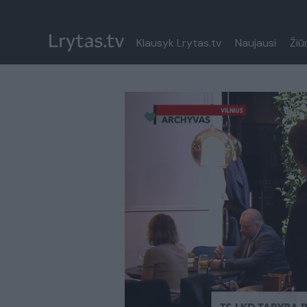
Klausyk Lrytas.tv
Naujausi
Žiū
Paremkite Ukrainą