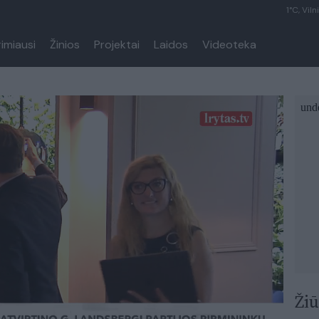
1°C, Viln
rimiausi
Žinios
Projektai
Laidos
Videoteka
Žiū