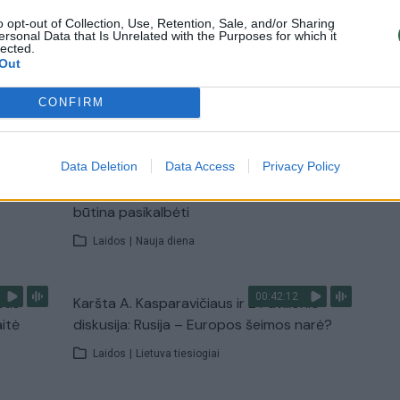
o opt-out of Collection, Use, Retention, Sale, and/or Sharing
Žinios
|
Pasaulis
ersonal Data that Is Unrelated with the Purposes for which it
lected.
Out
TV
CONFIRM
Visi įrašai
00:15:25
Data Deletion
Data Access
Privacy Policy
ų
Ruošiantis naujiems mokslo metams –
ažnai
vaikų teisių tarnybos primena: štai apie ką
būtina pasikalbėti
Laidos
|
Nauja diena
00:42:12
stis
Karšta A. Kasparavičiaus ir Ž Pavilionio
aitė
diskusija: Rusija – Europos šeimos narė?
Laidos
|
Lietuva tiesiogiai