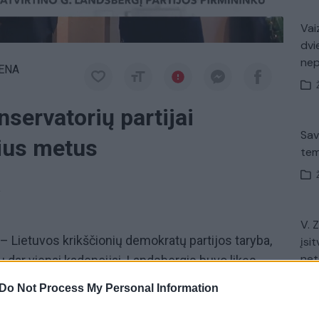
Vaiz
dvi
ne
IENA
servatorių partijai
Sav
ius metus
tem
a
V. 
 Lietuvos krikščionių demokratų partijos taryba,
įsit
net
u dar vienai kadencijai. Landsbergis buvo likęs
irmininkus. Kiti 15-a konservatorių skyrių iškeltų
Do Not Process My Personal Information
inkimuose teigdami, kad vidinė konkurencija