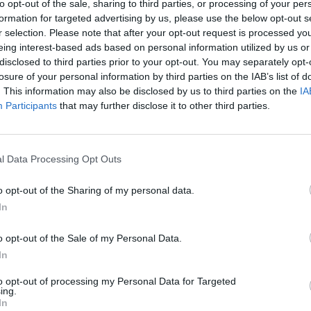
pandemija.
to opt-out of the sale, sharing to third parties, or processing of your per
Nuf
formation for targeted advertising by us, please use the below opt-out s
Vak
r selection. Please note that after your opt-out request is processed y
toriai
partijos pirmininkas
tik Lrytas.TV
eing interest-based ads based on personal information utilized by us or
disclosed to third parties prior to your opt-out. You may separately opt-
losure of your personal information by third parties on the IAB’s list of
. This information may also be disclosed by us to third parties on the
IA
Participants
that may further disclose it to other third parties.
Visi įrašai
l Data Processing Opt Outs
1:56
00:02:40
Nors teigė, kad šaudmenų pakankamai –
imus
Ukrainai „Patriot“ D. Trumpas skirti nenori:
o opt-out of the Sharing of my personal data.
raketų mes norime
In
Žinios
|
Pasaulis
o opt-out of the Sale of my Personal Data.
In
3:52
00:00:29
ų
Tailandą sukrėtė protu nesuvokiamas
to opt-out of processing my Personal Data for Targeted
ios ir
išpuolis: paauglys nušovė senelius, 3
ing.
In
mokytojus ir 3 moksleivius