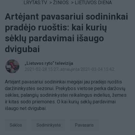
LRYTAS.TV
>
ŽINIOS
>
LIETUVOS DIENA
Artėjant pavasariui sodininkai
pradėjo ruoštis: kai kurių
sėklų pardavimai išaugo
dvigubai
„Lietuvos ryto“ televizija
2021-02-28 15:27
, atnaujinta 2021-03-04 15:42
Artėjant pavasariui sodininkai mėgėjai jau pradėjo ruoštis
daržininkystės sezonui. Prekybos vietose perka daržovių
sėklas, palangių sodininkystei reikalingus indelius, žemes
ir kitas sodo priemones. O kai kurių sėklų pardavimai
išaugo net dvigubai.
Sėklos
sodininkystė
Pavasaris