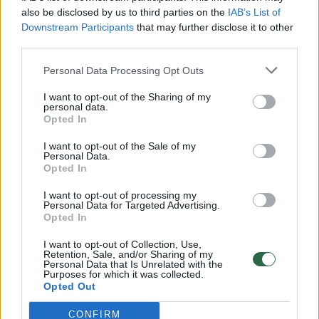
vaiko gyvybių išgelbėti nepavyko
also be disclosed by us to third parties on the
IAB’s List of
Žinios
|
Lietuvos diena
Downstream Participants
that may further disclose it to other
third parties.
00:00:57
Personal Data Processing Opt Outs
Savaitės vidurys nusimato karštas: temperatūra kils iki
32 laipsnių šilumos
I want to opt-out of the Sharing of my
personal data.
Žinios
|
Orai
Opted In
I want to opt-out of the Sale of my
Personal Data.
00:00:59
Nufilmavo, kaip patvino Vilniaus Vakarinis aplinkkelis:
Opted In
vaizdas pribloškia
I want to opt-out of processing my
Žinios
Personal Data for Targeted Advertising.
|
Lietuvos diena
Opted In
I want to opt-out of Collection, Use,
00:15:54
V. Zalužno pasisakymą laiko bandymu įsitvirtinti
Retention, Sale, and/or Sharing of my
Personal Data that Is Unrelated with the
Ukrainos politikoje: jis yra neteisus
Purposes for which it was collected.
Opted Out
Laidos
|
Nauja diena
CONFIRM