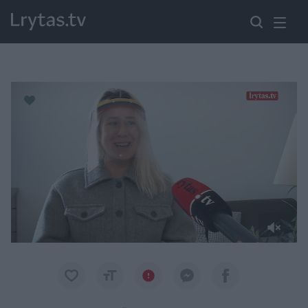
Paremkite Ukrainą