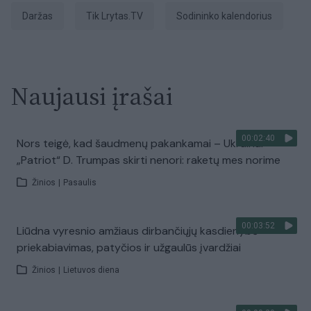
daržas
tik Lrytas.TV
Sodininko kalendorius
Naujausi įrašai
00:02:40
Nors teigė, kad šaudmenų pakankamai – Ukrainai
„Patriot“ D. Trumpas skirti nenori: raketų mes norime
Žinios
|
Pasaulis
00:03:52
Liūdna vyresnio amžiaus dirbančiųjų kasdienybė –
priekabiavimas, patyčios ir užgaulūs įvardžiai
Žinios
|
Lietuvos diena