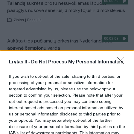
00:00:29
Tailandą sukrėtė protu nesuvokiamas išpuolis:
paauglys nušovė senelius, 3 mokytojus ir 3 moksleivius
Žinios
|
Pasaulis
00:02:08
Aukštaitijos pučiamųjų orkestras Nyderlanduose
apgynė čempionų vardą
Žinios
|
Lietuvos diena
Lrytas.lt -
Do Not Process My Personal Information
If you wish to opt-out of the sale, sharing to third parties, or
Visi įrašai
processing of your personal or sensitive information for
targeted advertising by us, please use the below opt-out
section to confirm your selection. Please note that after your
opt-out request is processed you may continue seeing
Žiūrimiausi įrašai
interest-based ads based on personal information utilized by
us or personal information disclosed to third parties prior to
your opt-out. You may separately opt-out of the further
00:00:30
disclosure of your personal information by third parties on the
Vaizdai iš tragiškos avarijos Vilniaus r.: dviejų moterų ir
IAB’s list of downstream participants. This information may