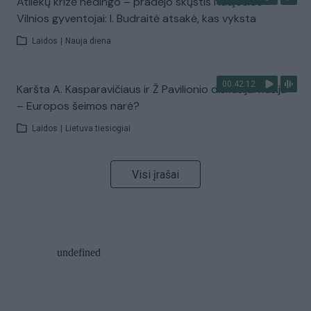
Atliekų krizė nedingo – pradėjo skųstis Naujosios
Vilnios gyventojai: I. Budraitė atsakė, kas vyksta
Laidos
|
Nauja diena
00:42:12
Karšta A. Kasparavičiaus ir Ž Pavilionio diskusija: Rusija
– Europos šeimos narė?
Laidos
|
Lietuva tiesiogiai
Visi įrašai