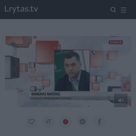
Paremkite Ukrainą