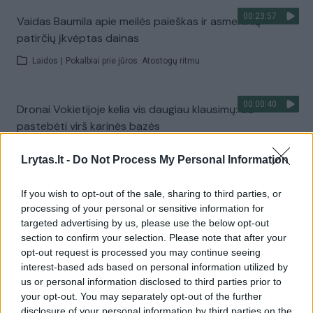
00:23:57
Vaidas Baumila apie meilės paieškas ir asmeninių
patirčių įkvėptas dainas
Laidos
|
Pokalbiai prie jūros. Atostogų ritmu
00:00:40
Dronai Vokietijoje kelia vis daugiau klausimų: du
pastebėti virš karinės bazės
Žinios
|
Pasaulis
Lrytas.lt -
Do Not Process My Personal Information
If you wish to opt-out of the sale, sharing to third parties, or
Visi įrašai
processing of your personal or sensitive information for
targeted advertising by us, please use the below opt-out
section to confirm your selection. Please note that after your
opt-out request is processed you may continue seeing
Žiūrimiausi įrašai
interest-based ads based on personal information utilized by
us or personal information disclosed to third parties prior to
your opt-out. You may separately opt-out of the further
00:00:30
Vaizdai iš tragiškos avarijos Vilniaus r.: dviejų moterų ir
disclosure of your personal information by third parties on the