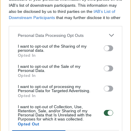
IAB’s list of downstream participants. This information may
vaiko gyvybių išgelbėti nepavyko
also be disclosed by us to third parties on the
IAB’s List of
Žinios
|
Lietuvos diena
Downstream Participants
that may further disclose it to other
third parties.
00:00:57
Personal Data Processing Opt Outs
Savaitės vidurys nusimato karštas: temperatūra kils iki
32 laipsnių šilumos
I want to opt-out of the Sharing of my
personal data.
Žinios
|
Orai
Opted In
I want to opt-out of the Sale of my
Personal Data.
00:15:54
V. Zalužno pasisakymą laiko bandymu įsitvirtinti
Opted In
Ukrainos politikoje: jis yra neteisus
I want to opt-out of processing my
Laidos
|
Nauja diena
Personal Data for Targeted Advertising.
Opted In
I want to opt-out of Collection, Use,
00:05:25
K. Prunskienės brolis prisiminė jaudinančią akimirką
Retention, Sale, and/or Sharing of my
Personal Data that Is Unrelated with the
prieš mirtį: „Tai buvo simbolinis mūsų pagerbimo
Purposes for which it was collected.
ženklas“
Opted Out