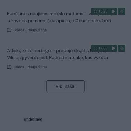
00:15:25
Ruošiantis naujiems mokslo metams – vaikų teisių
tarnybos primena: štai apie ką būtina pasikalbėti
Laidos
|
Nauja diena
00:14:33
Atliekų krizė nedingo – pradėjo skųstis Naujosios
Vilnios gyventojai: I. Budraitė atsakė, kas vyksta
Laidos
|
Nauja diena
Visi įrašai