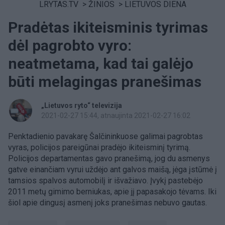
LRYTAS.TV
>
ŽINIOS
>
LIETUVOS DIENA
Pradėtas ikiteisminis tyrimas
dėl pagrobto vyro:
neatmetama, kad tai galėjo
būti melagingas pranešimas
„Lietuvos ryto“ televizija
2021-02-27 15:44
, atnaujinta 2021-02-27 16:02
Penktadienio pavakarę Šalčininkuose galimai pagrobtas
vyras, policijos pareigūnai pradėjo ikiteisminį tyrimą.
Policijos departamentas gavo pranešimą, jog du asmenys
gatve einančiam vyrui uždėjo ant galvos maišą, jėga įstūmė į
tamsios spalvos automobilį ir išvažiavo. Įvykį pastebėjo
2011 metų gimimo berniukas, apie jį papasakojo tėvams. Iki
šiol apie dingusį asmenį joks pranešimas nebuvo gautas.