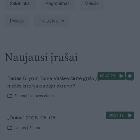
Šalčininkai
Pagrobimas
maišas
Policija
tik Lrytas.TV
Naujausi įrašai
00:42:29
Tadas Gryn ir Toma Vaškevičiūtė grįžo į praeitį: kodėl jų
meilės istorija padėjo ekrane?
Žinios
|
Lietuvos diena
00:21:19
„Žinios“ 2026-08-08
Laidos
|
Žinios