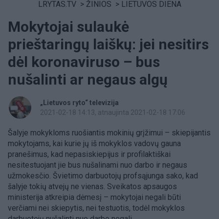
LRYTAS.TV
>
ŽINIOS
>
LIETUVOS DIENA
Mokytojai sulaukė
prieštaringų laiškų: jei nesitirs
dėl koronaviruso – bus
nušalinti ar negaus algų
„Lietuvos ryto“ televizija
2021-02-18 14:13
, atnaujinta 2021-02-18 17:06
Šalyje mokykloms ruošiantis mokinių grįžimui – skiepijantis
mokytojams, kai kurie jų iš mokyklos vadovų gauna
pranešimus, kad nepasiskiepijus ir profilaktiškai
nesitestuojant jie bus nušalinami nuo darbo ir negaus
užmokesčio. Švietimo darbuotojų profsąjunga sako, kad
šalyje tokių atvejų ne vienas. Sveikatos apsaugos
ministerija atkreipia dėmesį – mokytojai negali būti
verčiami nei skiepytis, nei testuotis, todėl mokyklos
darbuotojų nušalinti nuo darbo negali.