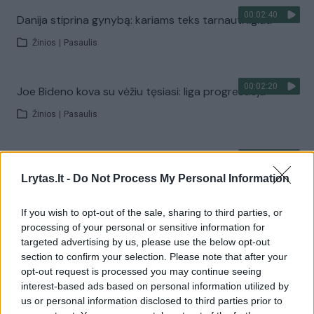
00:02:40
Danija stiprina gynybą: kariams teks tarnauti ilgiau
Žinios
|
Pasaulis
00:02:20
Joe Bideno kova su vėžiu tęsiasi: liga progresuoja
Žinios
|
Pasaulis
00:02:08
A. Tapinas žmoną pakvietė į sceną: pora leidosi į
romantišką šokį
Lrytas.lt -
Do Not Process My Personal Information
Žinios
|
Pramogos
If you wish to opt-out of the sale, sharing to third parties, or
processing of your personal or sensitive information for
targeted advertising by us, please use the below opt-out
Visi įrašai
section to confirm your selection. Please note that after your
opt-out request is processed you may continue seeing
interest-based ads based on personal information utilized by
us or personal information disclosed to third parties prior to