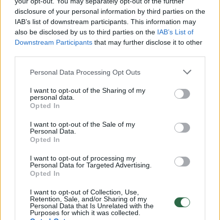
Žiūrimiausi įrašai
your opt-out. You may separately opt-out of the further
disclosure of your personal information by third parties on the
IAB’s list of downstream participants. This information may
also be disclosed by us to third parties on the
IAB’s List of
00:00:30
Vaizdai iš tragiškos avarijos Vilniaus r.: dviejų moterų ir
Downstream Participants
that may further disclose it to other
vaiko gyvybių išgelbėti nepavyko
third parties.
Žinios
|
Lietuvos diena
Personal Data Processing Opt Outs
I want to opt-out of the Sharing of my
00:00:57
Savaitės vidurys nusimato karštas: temperatūra kils iki
personal data.
Opted In
32 laipsnių šilumos
I want to opt-out of the Sale of my
Žinios
|
Orai
Personal Data.
Opted In
00:15:54
I want to opt-out of processing my
V. Zalužno pasisakymą laiko bandymu įsitvirtinti
Personal Data for Targeted Advertising.
Ukrainos politikoje: jis yra neteisus
Opted In
Laidos
|
Nauja diena
I want to opt-out of Collection, Use,
Retention, Sale, and/or Sharing of my
Personal Data that Is Unrelated with the
Purposes for which it was collected.
00:00:57