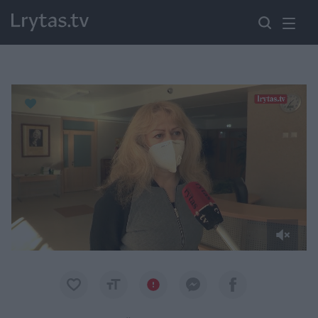
Paremkite Ukrainą