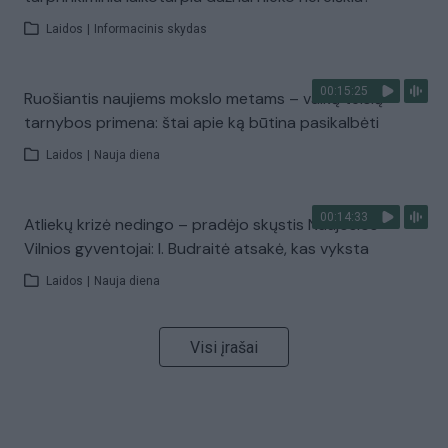
Laidos
|
Informacinis skydas
00:15:25
Ruošiantis naujiems mokslo metams – vaikų teisių
tarnybos primena: štai apie ką būtina pasikalbėti
Laidos
|
Nauja diena
00:14:33
Atliekų krizė nedingo – pradėjo skųstis Naujosios
Vilnios gyventojai: I. Budraitė atsakė, kas vyksta
Laidos
|
Nauja diena
Visi įrašai