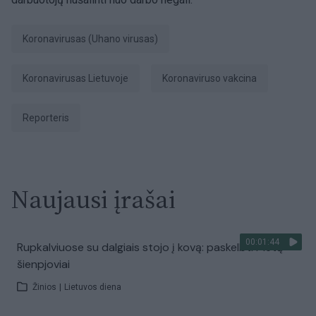
koronavirusas (Uhano virusas)
Koronavirusas Lietuvoje
Koronaviruso vakcina
Reporteris
Naujausi įrašai
00:01:44
Rupkalviuose su dalgiais stojo į kovą: paskelbti Metų
šienpjoviai
Žinios
|
Lietuvos diena