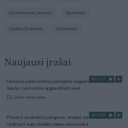
Koronavirusas Lietuvoje
karantinas
Giedrius Drukteinis
visuomenė
Naujausi įrašai
00:11:27
Lietuvos pasiruošimą pavojams neigiamai vertinantis
šaulys: nustokime apgaudinėti save
Laidos
|
Nauja diena
00:12:58
Pravėrė ukrainiečių pinigines: atsakė, kiek vidutiniškai
uždirba ir kaip išsilaiko šalies ekonomika