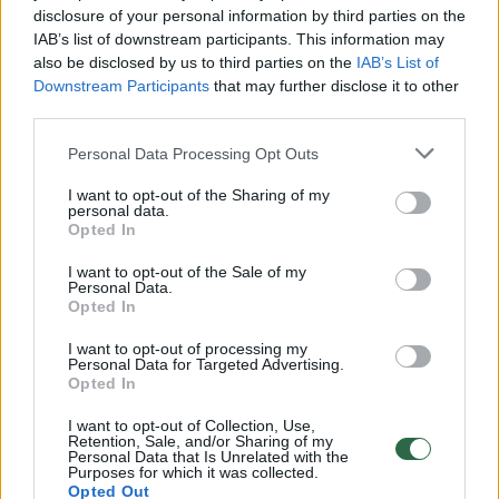
disclosure of your personal information by third parties on the
IAB’s list of downstream participants. This information may
00:00:49
Pateikė daugiau detalių apie iš tėvų paimtus šešis
also be disclosed by us to third parties on the
IAB’s List of
Downstream Participants
that may further disclose it to other
vaikus: jiems kilusi grėsmė
third parties.
Žinios
|
Lietuvos diena
Personal Data Processing Opt Outs
I want to opt-out of the Sharing of my
00:00:30
Vaizdai iš tragiškos avarijos Vilniaus r.: dviejų moterų ir
personal data.
vaiko gyvybių išgelbėti nepavyko
Opted In
Žinios
|
Lietuvos diena
I want to opt-out of the Sale of my
Personal Data.
Opted In
00:00:59
Nufilmavo, kaip patvino Vilniaus Vakarinis aplinkkelis:
I want to opt-out of processing my
Personal Data for Targeted Advertising.
vaizdas pribloškia
Opted In
Žinios
|
Lietuvos diena
I want to opt-out of Collection, Use,
Retention, Sale, and/or Sharing of my
Personal Data that Is Unrelated with the
Purposes for which it was collected.
00:02:01
„Pagarba pirmajai premjerei“: pasidalijo jautriais
Opted Out