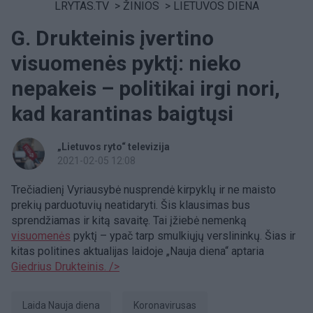
LRYTAS.TV
>
ŽINIOS
>
LIETUVOS DIENA
G. Drukteinis įvertino
visuomenės pyktį: nieko
nepakeis – politikai irgi nori,
kad karantinas baigtųsi
„Lietuvos ryto“ televizija
2021-02-05 12:08
Trečiadienį Vyriausybė nusprendė kirpyklų ir ne maisto
prekių parduotuvių neatidaryti. Šis klausimas bus
sprendžiamas ir kitą savaitę. Tai įžiebė nemenką
visuomenės
pyktį – ypač tarp smulkiųjų verslininkų. Šias ir
kitas politines aktualijas laidoje „Nauja diena“ aptaria
Giedrius Drukteinis.
/>
laida Nauja diena
koronavirusas