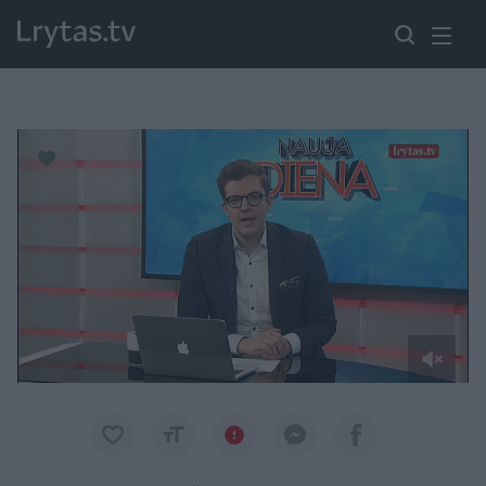
Paremkite Ukrainą