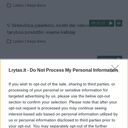
Laidos
|
Nauja diena
00:16:37
V. Sinkevičius paaiškino, kodėl dar nebuvo Koalicinės
tarybos posėdžio: esame kalbėję
Laidos
|
Nauja diena
00:01:31
Pamatykite atsisveikinimo su K. Prunskiene akimirkas:
amžinojo poilsio ji atguls Antakalnio kapinėse
Lrytas.lt -
Do Not Process My Personal Information
Žinios
|
Lietuvos diena
If you wish to opt-out of the sale, sharing to third parties, or
processing of your personal or sensitive information for
Visi įrašai
targeted advertising by us, please use the below opt-out
section to confirm your selection. Please note that after your
opt-out request is processed you may continue seeing
interest-based ads based on personal information utilized by
Žiūrimiausi įrašai
us or personal information disclosed to third parties prior to
your opt-out. You may separately opt-out of the further