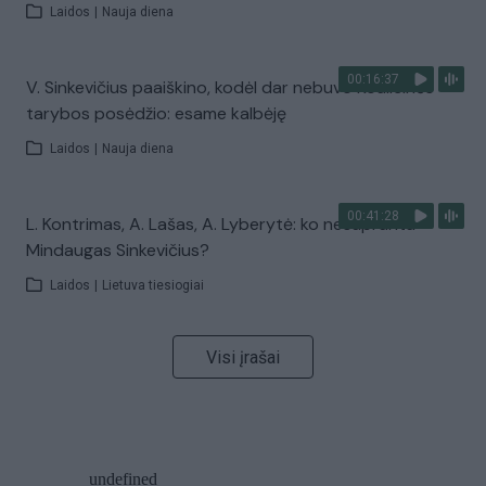
Laidos
|
Nauja diena
00:16:37
V. Sinkevičius paaiškino, kodėl dar nebuvo Koalicinės
tarybos posėdžio: esame kalbėję
Laidos
|
Nauja diena
00:41:28
L. Kontrimas, A. Lašas, A. Lyberytė: ko nesupranta
Mindaugas Sinkevičius?
Laidos
|
Lietuva tiesiogiai
Visi įrašai