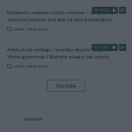
00:15:25
Ruošiantis naujiems mokslo metams – vaikų teisių
tarnybos primena: štai apie ką būtina pasikalbėti
Laidos
|
Nauja diena
00:14:33
Atliekų krizė nedingo – pradėjo skųstis Naujosios
Vilnios gyventojai: I. Budraitė atsakė, kas vyksta
Laidos
|
Nauja diena
Visi įrašai