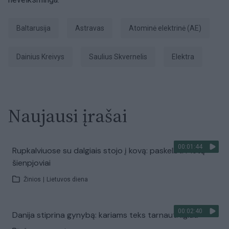
Baltarusija
Astravas
Atominė elektrinė (AE)
Dainius Kreivys
Saulius Skvernelis
Elektra
Naujausi įrašai
00:01:44
Rupkalviuose su dalgiais stojo į kovą: paskelbti Metų
šienpjoviai
Žinios
|
Lietuvos diena
00:02:40
Danija stiprina gynybą: kariams teks tarnauti ilgiau