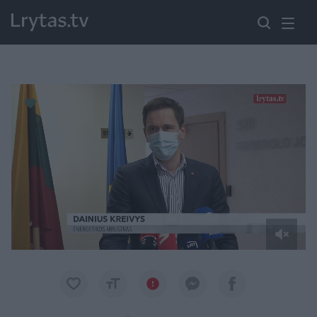
Paremkite Ukrainą