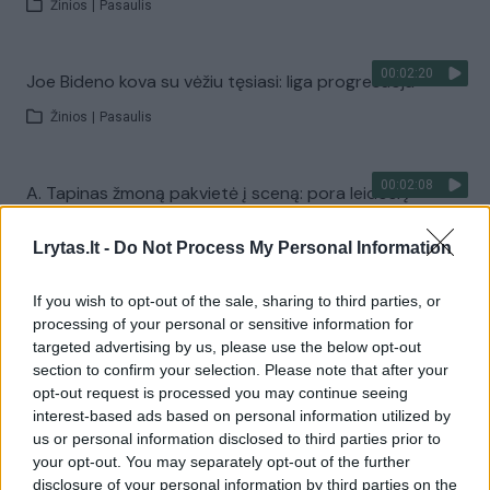
Žinios
|
Pasaulis
00:02:20
Joe Bideno kova su vėžiu tęsiasi: liga progresuoja
Žinios
|
Pasaulis
00:02:08
A. Tapinas žmoną pakvietė į sceną: pora leidosi į
romantišką šokį
Lrytas.lt -
Do Not Process My Personal Information
Žinios
|
Pramogos
If you wish to opt-out of the sale, sharing to third parties, or
processing of your personal or sensitive information for
Visi įrašai
targeted advertising by us, please use the below opt-out
section to confirm your selection. Please note that after your
opt-out request is processed you may continue seeing
interest-based ads based on personal information utilized by
Žiūrimiausi įrašai
us or personal information disclosed to third parties prior to
your opt-out. You may separately opt-out of the further
disclosure of your personal information by third parties on the