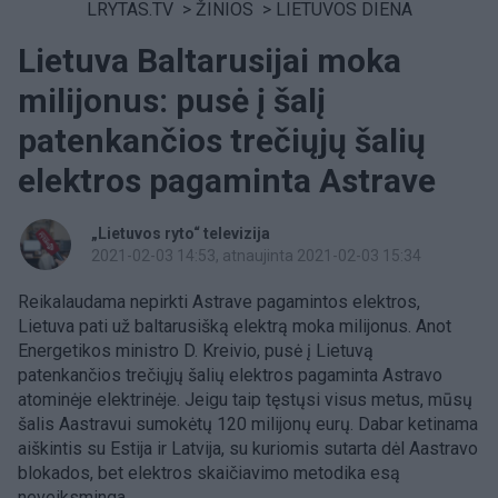
LRYTAS.TV
>
ŽINIOS
>
LIETUVOS DIENA
Lietuva Baltarusijai moka
milijonus: pusė į šalį
patenkančios trečiųjų šalių
elektros pagaminta Astrave
„Lietuvos ryto“ televizija
2021-02-03 14:53
, atnaujinta 2021-02-03 15:34
Reikalaudama nepirkti Astrave pagamintos elektros,
Lietuva pati už baltarusišką elektrą moka milijonus. Anot
Energetikos ministro D. Kreivio, pusė į Lietuvą
patenkančios trečiųjų šalių elektros pagaminta Astravo
atominėje elektrinėje. Jeigu taip tęstųsi visus metus, mūsų
šalis Aastravui sumokėtų 120 milijonų eurų. Dabar ketinama
aiškintis su Estija ir Latvija, su kuriomis sutarta dėl Aastravo
blokados, bet elektros skaičiavimo metodika esą
neveiksminga.