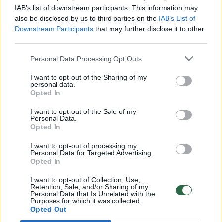
00:00:30
Vaizdai iš tragiškos avarijos Vilniaus r.: dviejų moterų ir
IAB’s list of downstream participants. This information may
also be disclosed by us to third parties on the
IAB’s List of
vaiko gyvybių išgelbėti nepavyko
Downstream Participants
that may further disclose it to other
Žinios
|
Lietuvos diena
third parties.
Personal Data Processing Opt Outs
00:00:57
Savaitės vidurys nusimato karštas: temperatūra kils iki
I want to opt-out of the Sharing of my
32 laipsnių šilumos
personal data.
Opted In
Žinios
|
Orai
I want to opt-out of the Sale of my
Personal Data.
Opted In
00:15:54
V. Zalužno pasisakymą laiko bandymu įsitvirtinti
Ukrainos politikoje: jis yra neteisus
I want to opt-out of processing my
Personal Data for Targeted Advertising.
Opted In
Laidos
|
Nauja diena
I want to opt-out of Collection, Use,
Retention, Sale, and/or Sharing of my
00:00:57
Personal Data that Is Unrelated with the
Sinoptikai atsakė, kokiais orais užbaigsime darbo
Purposes for which it was collected.
savaitę: karščiai atsitrauks
Opted Out