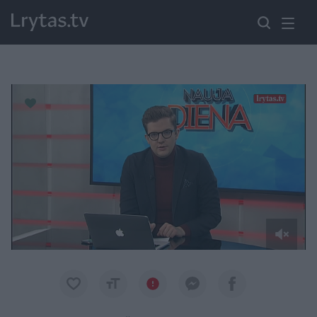
Paremkite Ukrainą