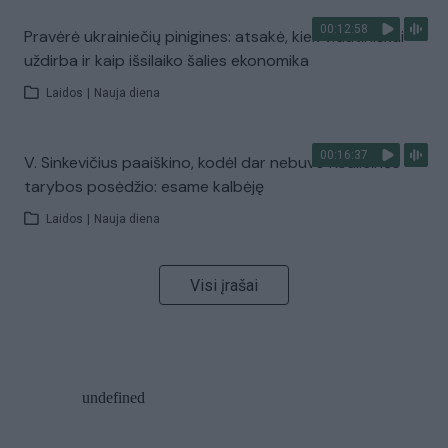
00:12:58
Pravėrė ukrainiečių pinigines: atsakė, kiek vidutiniškai
uždirba ir kaip išsilaiko šalies ekonomika
Laidos
|
Nauja diena
00:16:37
V. Sinkevičius paaiškino, kodėl dar nebuvo Koalicinės
tarybos posėdžio: esame kalbėję
Laidos
|
Nauja diena
Visi įrašai