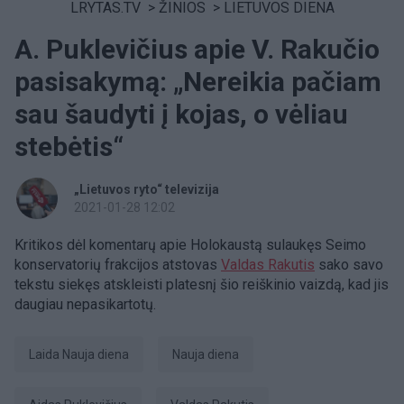
LRYTAS.TV
>
ŽINIOS
>
LIETUVOS DIENA
A. Puklevičius apie V. Rakučio
pasisakymą: „Nereikia pačiam
sau šaudyti į kojas, o vėliau
stebėtis“
„Lietuvos ryto“ televizija
2021-01-28 12:02
Kritikos dėl komentarų apie Holokaustą sulaukęs Seimo
konservatorių frakcijos atstovas
Valdas Rakutis
sako savo
tekstu siekęs atskleisti platesnį šio reiškinio vaizdą, kad jis
daugiau nepasikartotų.
laida Nauja diena
Nauja diena