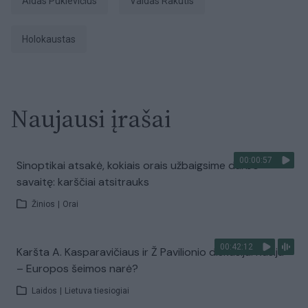
Aidas Puklevičius
Valdas Rakutis
Holokaustas
Naujausi įrašai
00:00:57
Sinoptikai atsakė, kokiais orais užbaigsime darbo
savaitę: karščiai atsitrauks
Žinios
|
Orai
00:42:12
Karšta A. Kasparavičiaus ir Ž Pavilionio diskusija: Rusija
– Europos šeimos narė?
Laidos
|
Lietuva tiesiogiai