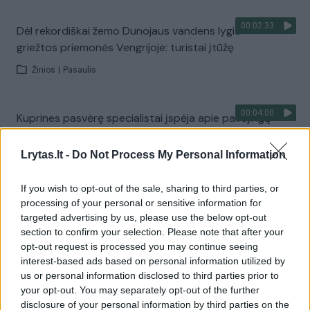
00:02:33
Dėl rekordiškai žemo Dunojaus vandens lygio –
griežtos priemonės Vengrijoje: turistai įtūžę
Žinios
|
Pasaulis
00:04:00
Kuprines pasvėrę specialistai įspėja apie pavojingą
įprotį: tą daro daugiau nei pusė pradinukų
Lrytas.lt -
Do Not Process My Personal Information
Žinios
|
Lietuvos diena
If you wish to opt-out of the sale, sharing to third parties, or
Visi įrašai
processing of your personal or sensitive information for
targeted advertising by us, please use the below opt-out
section to confirm your selection. Please note that after your
opt-out request is processed you may continue seeing
Žiūrimiausi įrašai
interest-based ads based on personal information utilized by
us or personal information disclosed to third parties prior to
your opt-out. You may separately opt-out of the further
disclosure of your personal information by third parties on the