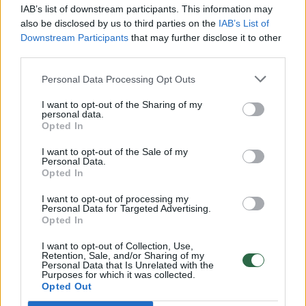
00:00:30
Vaizdai iš tragiškos avarijos Vilniaus r.: dviejų moterų ir
IAB’s list of downstream participants. This information may
vaiko gyvybių išgelbėti nepavyko
also be disclosed by us to third parties on the
IAB’s List of
Downstream Participants
that may further disclose it to other
Žinios
|
Lietuvos diena
third parties.
Personal Data Processing Opt Outs
00:00:57
Savaitės vidurys nusimato karštas: temperatūra kils iki
I want to opt-out of the Sharing of my
32 laipsnių šilumos
personal data.
Opted In
Žinios
|
Orai
I want to opt-out of the Sale of my
Personal Data.
Opted In
00:00:59
Nufilmavo, kaip patvino Vilniaus Vakarinis aplinkkelis:
vaizdas pribloškia
I want to opt-out of processing my
Personal Data for Targeted Advertising.
Žinios
Opted In
|
Lietuvos diena
I want to opt-out of Collection, Use,
Retention, Sale, and/or Sharing of my
00:02:01
„Pagarba pirmajai premjerei“: pasidalijo jautriais
Personal Data that Is Unrelated with the
Purposes for which it was collected.
prisiminimais apie Kazimierą Prunskienę
Opted Out
Žinios
|
Lietuvos diena