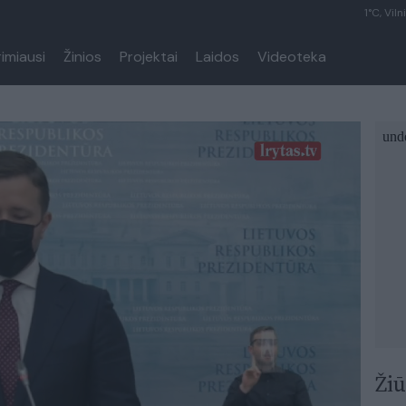
1°C, Viln
rimiausi
Žinios
Projektai
Laidos
Videoteka
Žiū