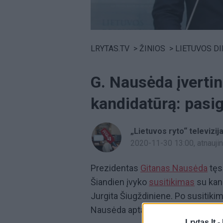
Volume
0%
LRYTAS.TV
>
ŽINIOS
>
LIETUVOS D
G. Nausėda įvertin
kandidatūrą: pasi
„Lietuvos ryto“ televizij
2020-11-30 13:00
, atnauj
Prezidentas
Gitanas Nausėda
tęs
Šiandien įvyko
susitikimas
su kand
Jurgita Šiugždiniene. Po susitikimo
Nausėda aptarė su kandidate, kur
Lrytas.lt -