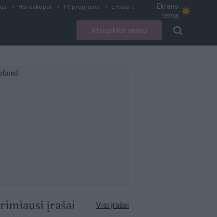
Ekrano
ius
Horoskopai
TV programa
Lrytas.lt
tema
Atsiųskite video
rimiausi įrašai
Visi įrašai