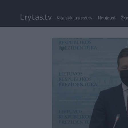
Klausyk Lrytas.tv
Naujausi
Žiū
Paremkite Ukrainą