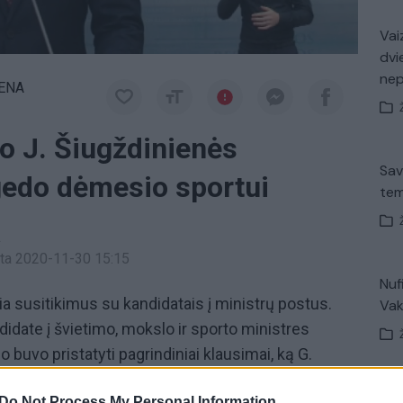
Vaiz
dvi
ne
IENA
o J. Šiugždinienės
Sav
gedo dėmesio sportui
tem
a
inta 2020-11-30 15:15
Nuf
ia susitikimus su kandidatais į ministrų postus.
Vak
idate į švietimo, mokslo ir sporto ministres
 buvo pristatyti pagrindiniai klausimai, ką G.
 sutapo bei išsiskyrė jų nuomonės.
„Pa
Do Not Process My Personal Information