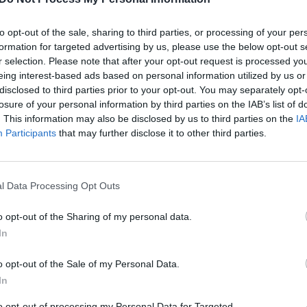
jau
sporto ministras
Pru
to opt-out of the sale, sharing to third parties, or processing of your per
formation for targeted advertising by us, please use the below opt-out s
(ŠMSM)
Jurgita Šiugždinienė
susitikimas
r selection. Please note that after your opt-out request is processed y
eing interest-based ads based on personal information utilized by us or
disclosed to third parties prior to your opt-out. You may separately opt-
losure of your personal information by third parties on the IAB’s list of
. This information may also be disclosed by us to third parties on the
IA
Participants
that may further disclose it to other third parties.
Visi įrašai
l Data Processing Opt Outs
o opt-out of the Sharing of my personal data.
1:33
00:01:54
jeras ​
K. Prunskienė išlydėta į paskutinę kelionę:
In
– už
užfiksavo ceremonijos vaizdus iš arti
o opt-out of the Sale of my Personal Data.
Žinios
|
Lietuvos diena
In
to opt-out of processing my Personal Data for Targeted