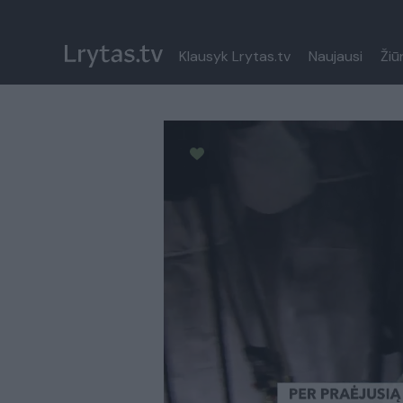
Klausyk Lrytas.tv
Naujausi
Žiū
Paremkite Ukrainą