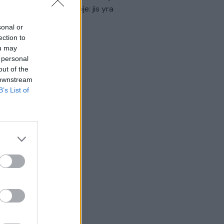
virtinti Ukrainos politikoje: jis yra
eisus
sonal or
ection to
Laidos
|
Nauja diena
ou may
 personal
out of the
 downstream
B’s List of