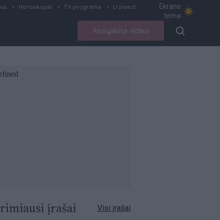
Ekrano
ius
Horoskopai
TV programa
Lrytas.lt
tema
Atsiųskite video
rimiausi įrašai
Visi įrašai