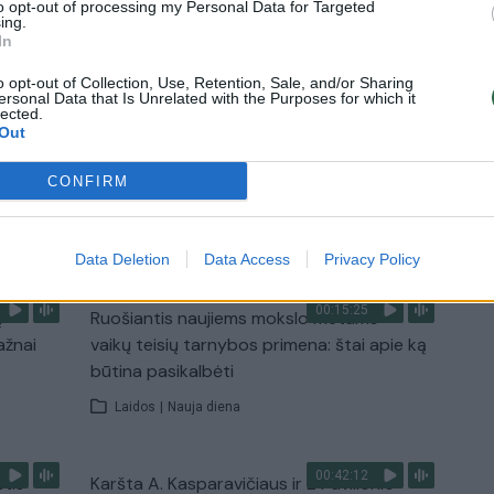
to opt-out of processing my Personal Data for Targeted
ing.
In
0:29
00:02:08
mas
Aukštaitijos pučiamųjų orkestras
3
Nyderlanduose apgynė čempionų vardą
o opt-out of Collection, Use, Retention, Sale, and/or Sharing
ersonal Data that Is Unrelated with the Purposes for which it
Žinios
|
Lietuvos diena
lected.
Out
CONFIRM
TV
Visi įrašai
Data Deletion
Data Access
Privacy Policy
00:15:25
ų
Ruošiantis naujiems mokslo metams –
ažnai
vaikų teisių tarnybos primena: štai apie ką
būtina pasikalbėti
Laidos
|
Nauja diena
00:42:12
stis
Karšta A. Kasparavičiaus ir Ž Pavilionio