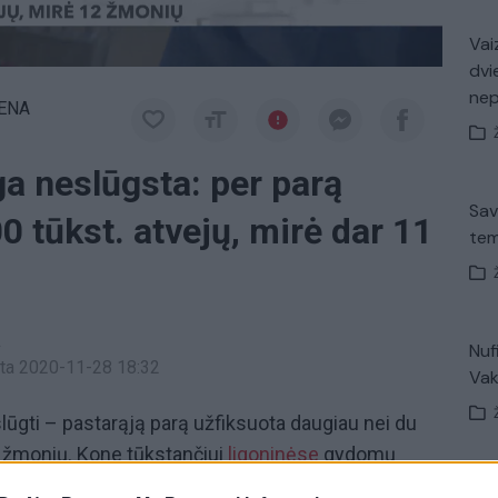
Vaiz
dvi
ne
IENA
a neslūgsta: per parą
Sav
0 tūkst. atvejų, mirė dar 11
tem
a
Nuf
inta 2020-11-28 18:32
Vak
ūgti – pastarąją parą užfiksuota daugiau nei du
1 žmonių. Kone tūkstančiui
ligoninėse
gydomų
k šimtui vykdoma dirbtinė plaučių ventiliacija.
V. 