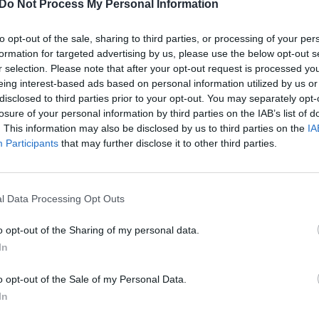
Do Not Process My Personal Information
nistras
Aurelijus Veryga
teigia – visuomenė
įsit
net
dėl numoja ranka į įspėjimus, susirenka ir švenčia.
to opt-out of the sale, sharing to third parties, or processing of your per
formation for targeted advertising by us, please use the below opt-out s
r selection. Please note that after your opt-out request is processed y
etuvoje
koronavirusas (Uhano virusas)
eing interest-based ads based on personal information utilized by us or
disclosed to third parties prior to your opt-out. You may separately opt-
tik Lrytas.TV
losure of your personal information by third parties on the IAB’s list of
. This information may also be disclosed by us to third parties on the
IA
Participants
that may further disclose it to other third parties.
Visi įrašai
l Data Processing Opt Outs
o opt-out of the Sharing of my personal data.
2:40
00:03:52
mai –
Liūdna vyresnio amžiaus dirbančiųjų
In
nenori:
kasdienybė – priekabiavimas, patyčios ir
užgaulūs įvardžiai
o opt-out of the Sale of my Personal Data.
In
Žinios
|
Lietuvos diena