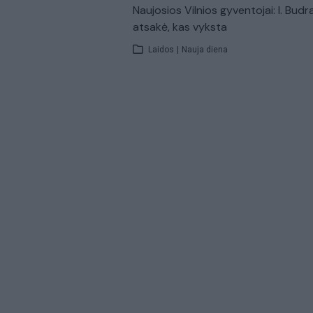
Naujosios Vilnios gyventojai: I. Budr
atsakė, kas vyksta
Laidos
|
Nauja diena