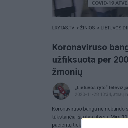
Volume
0%
LRYTAS.TV
>
ŽINIOS
>
LIETUVOS D
Koronaviruso bang
užfiksuota per 200
žmonių
„Lietuvos ryto“ televizij
2020-11-28 13:34
, atnauj
Koronaviruso banga nė nebando sl
tūkstančiai šimtas atvejų. Mirė 1
pacientų tiekiamas deguonis, bevei