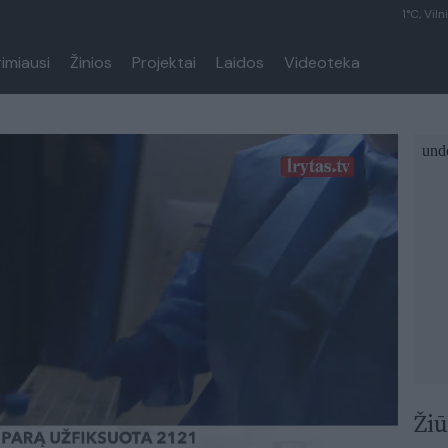
1°C, Viln
rimiausi
Žinios
Projektai
Laidos
Videoteka
Žiū