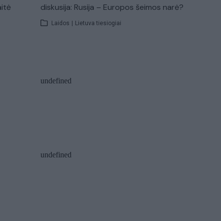
aitė
diskusija: Rusija – Europos šeimos narė?
Laidos
|
Lietuva tiesiogiai