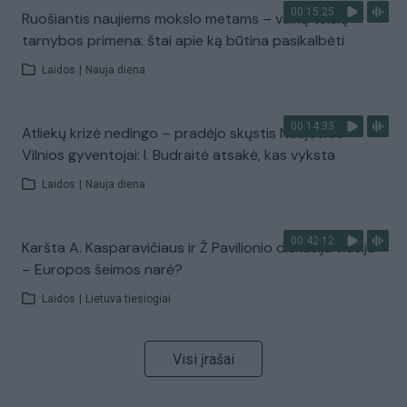
00:15:25
Ruošiantis naujiems mokslo metams – vaikų teisių
tarnybos primena: štai apie ką būtina pasikalbėti
Laidos
|
Nauja diena
00:14:33
Atliekų krizė nedingo – pradėjo skųstis Naujosios
Vilnios gyventojai: I. Budraitė atsakė, kas vyksta
Laidos
|
Nauja diena
00:42:12
Karšta A. Kasparavičiaus ir Ž Pavilionio diskusija: Rusija
– Europos šeimos narė?
Laidos
|
Lietuva tiesiogiai
Visi įrašai