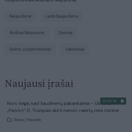
Nauja diena
laida Nauja diena
Andrius Mazuronis
Seimas
Seimo vicepirmininkas
valstiečiai
Naujausi įrašai
00:02:40
Nors teigė, kad šaudmenų pakankamai – Ukrainai
„Patriot“ D. Trumpas skirti nenori: raketų mes norime
Žinios
|
Pasaulis