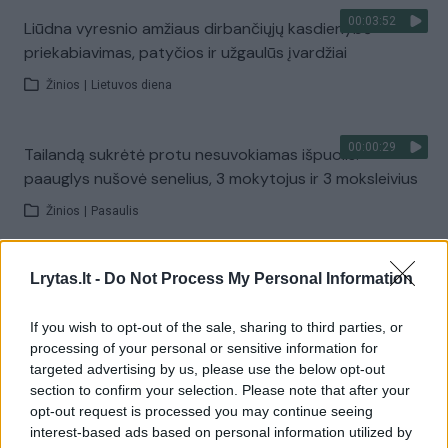
00:03:52
Liūdna vyresnio amžiaus dirbančiųjų kasdienybė –
priekabiavimas, patyčios ir užgaulūs įvardžiai
Žinios
|
Lietuvos diena
00:00:29
Tailandą sukrėtė protu nesuvokiamas išpuolis:
paauglys nušovė senelius, 3 mokytojus ir 3 moksleivius
Žinios
|
Pasaulis
00:02:08
Aukštaitijos pučiamųjų orkestras Nyderlanduose
Lrytas.lt -
Do Not Process My Personal Information
apgynė čempionų vardą
If you wish to opt-out of the sale, sharing to third parties, or
Žinios
|
Lietuvos diena
processing of your personal or sensitive information for
targeted advertising by us, please use the below opt-out
section to confirm your selection. Please note that after your
Visi įrašai
opt-out request is processed you may continue seeing
interest-based ads based on personal information utilized by