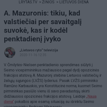
LRYTAS.TV
>
ŽINIOS
>
LIETUVOS DIENA
A. Mazuronis: tikiu, kad
valstiečiai per savaitgalį
suvokė, kas ir kodėl
penktadienį įvyko
„Lietuvos ryto“ televizija
2020-11-16 12:35
V. Čmilytės-Nielsen penktadienio sprendimas siūlyti į
Seimo vicepirmininkus mažiausios pagal dydį opozicinės
frakcijos atstovą A. Mazuronį stebina Lietuvos valstiečių ir
žaliųjų sąjungos (LVŽS) lyderius. Pasak LVŽS pirmininko
Ramūno Karbauskio, yra Konstitucinė norma, kuomet Seimo
pirmininkas pasiūlo vienu iš savo pavaduotojų skirti
didžiausios opozicinės frakcijos atstovą. Laidoje
„Nauja
diena“
pokalbis apie esamą situaciją su išrinktu Seimo
vicepirmininku Andriumi Mazuroniu.