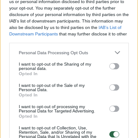
us or personal information disclosed to third parties prior to
your opt-out. You may separately opt-out of the further
Žiūrimiausi įrašai
disclosure of your personal information by third parties on the
IAB’s list of downstream participants. This information may
also be disclosed by us to third parties on the
IAB’s List of
Downstream Participants
that may further disclose it to other
00:00:30
Vaizdai iš tragiškos avarijos Vilniaus r.: dviejų moterų ir
third parties.
vaiko gyvybių išgelbėti nepavyko
Personal Data Processing Opt Outs
Žinios
|
Lietuvos diena
I want to opt-out of the Sharing of my
personal data.
Opted In
00:00:57
Savaitės vidurys nusimato karštas: temperatūra kils iki
32 laipsnių šilumos
I want to opt-out of the Sale of my
Personal Data.
Žinios
|
Orai
Opted In
I want to opt-out of processing my
Personal Data for Targeted Advertising.
00:00:59
Nufilmavo, kaip patvino Vilniaus Vakarinis aplinkkelis:
Opted In
vaizdas pribloškia
I want to opt-out of Collection, Use,
Retention, Sale, and/or Sharing of my
Žinios
|
Lietuvos diena
Personal Data that Is Unrelated with the