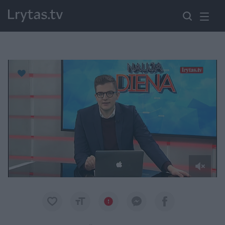
Paremkite Ukrainą