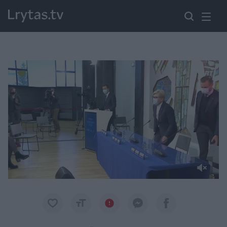
Paremkite Ukrainą