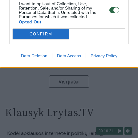
00:00:59
I want to opt-out of Collection, Use,
Nufilmavo, kaip patvino Vilniaus Vakarinis aplinkkelis:
Retention, Sale, and/or Sharing of my
vaizdas pribloškia
Personal Data that Is Unrelated with the
Purposes for which it was collected.
Opted Out
Žinios
|
Lietuvos diena
CONFIRM
00:15:54
V. Zalužno pasisakymą laiko bandymu įsitvirtinti
Ukrainos politikoje: jis yra neteisus
Data Deletion
Data Access
Privacy Policy
Laidos
|
Nauja diena
Visi įrašai
Klausyk Lrytas.TV
00:10:21
Kodėl apklausos internete ir politikų reitingai