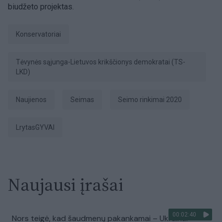
biudžeto projektas.
Konservatoriai
Tėvynės sąjunga-Lietuvos krikščionys demokratai (TS-
LKD)
Naujienos
Seimas
Seimo rinkimai 2020
LrytasGYVAI
Naujausi įrašai
00:02:40
Nors teigė, kad šaudmenų pakankamai – Ukrainai