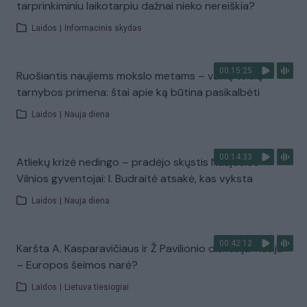
tarprinkiminiu laikotarpiu dažnai nieko nereiškia?
Laidos
|
Informacinis skydas
00:15:25
Ruošiantis naujiems mokslo metams – vaikų teisių
tarnybos primena: štai apie ką būtina pasikalbėti
Laidos
|
Nauja diena
00:14:33
Atliekų krizė nedingo – pradėjo skųstis Naujosios
Vilnios gyventojai: I. Budraitė atsakė, kas vyksta
Laidos
|
Nauja diena
00:42:12
Karšta A. Kasparavičiaus ir Ž Pavilionio diskusija: Rusija
– Europos šeimos narė?
Laidos
|
Lietuva tiesiogiai