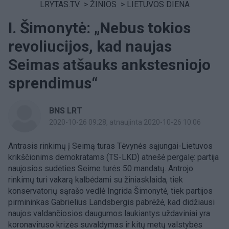
LRYTAS.TV
>
ŽINIOS
>
LIETUVOS DIENA
I. Šimonytė: „Nebus tokios
revoliucijos, kad naujas
Seimas atšauks ankstesniojo
sprendimus“
BNS LRT
2020-10-26 09:28
, atnaujinta 2020-10-26 10:06
Antrasis rinkimų į Seimą turas Tėvynės sąjungai-Lietuvos
krikščionims demokratams (TS-LKD) atnešė pergalę: partija
naujosios sudėties Seime turės 50 mandatų. Antrojo
rinkimų turi vakarą kalbėdami su žiniasklaida, tiek
konservatorių sąrašo vedlė Ingrida Šimonytė, tiek partijos
pirmininkas Gabrielius Landsbergis pabrėžė, kad didžiausi
naujos valdančiosios daugumos laukiantys uždaviniai yra
koronaviruso krizės suvaldymas ir kitų metų valstybės