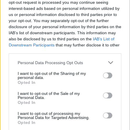
opt-out request is processed you may continue seeing
interest-based ads based on personal information utilized by
Visi įrašai
us or personal information disclosed to third parties prior to
your opt-out. You may separately opt-out of the further
disclosure of your personal information by third parties on the
IAB’s list of downstream participants. This information may
Žiūrimiausi įrašai
also be disclosed by us to third parties on the
IAB’s List of
Downstream Participants
that may further disclose it to other
third parties.
00:00:30
Vaizdai iš tragiškos avarijos Vilniaus r.: dviejų moterų ir
Personal Data Processing Opt Outs
vaiko gyvybių išgelbėti nepavyko
I want to opt-out of the Sharing of my
personal data.
Žinios
|
Lietuvos diena
Opted In
I want to opt-out of the Sale of my
00:00:57
Savaitės vidurys nusimato karštas: temperatūra kils iki
Personal Data.
Opted In
32 laipsnių šilumos
I want to opt-out of processing my
Žinios
|
Orai
Personal Data for Targeted Advertising.
Opted In