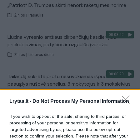
„Patriot“ D. Trumpas skirti nenori: raketų mes norime
Žinios
|
Pasaulis
00:03:52
Liūdna vyresnio amžiaus dirbančiųjų kasdienybė –
priekabiavimas, patyčios ir užgaulūs įvardžiai
Žinios
|
Lietuvos diena
00:00:29
Tailandą sukrėtė protu nesuvokiamas išpuolis:
paauglys nušovė senelius, 3 mokytojus ir 3 moksleivius
Žinios
|
Pasaulis
Lrytas.lt -
Do Not Process My Personal Information
00:02:08
Aukštaitijos pučiamųjų orkestras Nyderlanduose
If you wish to opt-out of the sale, sharing to third parties, or
apgynė čempionų vardą
processing of your personal or sensitive information for
targeted advertising by us, please use the below opt-out
Žinios
|
Lietuvos diena
section to confirm your selection. Please note that after your