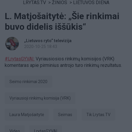
LRYTAS.TV
>
ŽINIOS
>
LIETUVOS DIENA
L. Matjošaitytė: „Šie rinkimai
buvo didelis iššūkis“
„Lietuvos ryto“ televizija
2020-10-25 18:43
#LrytasGYVAI:
Vyriausiosios rinkimų komisijos (VRK)
komentaras apie pirminius antrojo turo rinkimų rezultatus.
Seimo rinkimai 2020
Vyriausioji rinkimų komisija (VRK)
Laura Matjošaitytė
Seimas
tik Lrytas.TV
Video
LrytasGYVAI