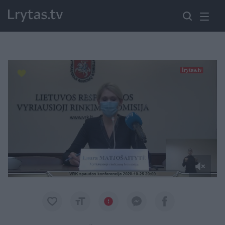
Paremkite Ukrainą