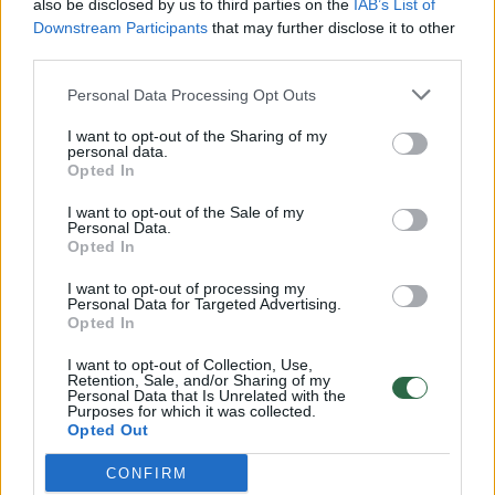
also be disclosed by us to third parties on the
IAB’s List of
Žinios
|
Lietuvos diena
Downstream Participants
that may further disclose it to other
third parties.
00:00:57
Savaitės vidurys nusimato karštas: temperatūra kils iki
Personal Data Processing Opt Outs
32 laipsnių šilumos
I want to opt-out of the Sharing of my
Žinios
|
Orai
personal data.
Opted In
I want to opt-out of the Sale of my
00:00:59
Nufilmavo, kaip patvino Vilniaus Vakarinis aplinkkelis:
Personal Data.
Opted In
vaizdas pribloškia
I want to opt-out of processing my
Žinios
|
Lietuvos diena
Personal Data for Targeted Advertising.
Opted In
00:15:54
V. Zalužno pasisakymą laiko bandymu įsitvirtinti
I want to opt-out of Collection, Use,
Retention, Sale, and/or Sharing of my
Ukrainos politikoje: jis yra neteisus
Personal Data that Is Unrelated with the
Purposes for which it was collected.
Laidos
|
Nauja diena
Opted Out
CONFIRM