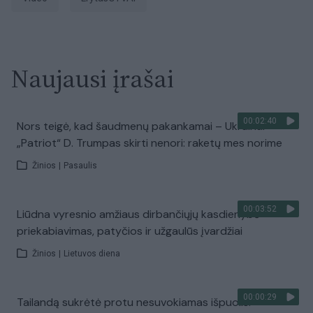
Naujausi įrašai
00:02:40
Nors teigė, kad šaudmenų pakankamai – Ukrainai
„Patriot“ D. Trumpas skirti nenori: raketų mes norime
Žinios
|
Pasaulis
00:03:52
Liūdna vyresnio amžiaus dirbančiųjų kasdienybė –
priekabiavimas, patyčios ir užgaulūs įvardžiai
Žinios
|
Lietuvos diena
00:00:29
Tailandą sukrėtė protu nesuvokiamas išpuolis: