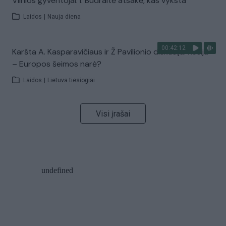
Vilnios gyventojai: I. Budraitė atsakė, kas vyksta
Laidos
|
Nauja diena
00:42:12
Karšta A. Kasparavičiaus ir Ž Pavilionio diskusija: Rusija
– Europos šeimos narė?
Laidos
|
Lietuva tiesiogiai
Visi įrašai