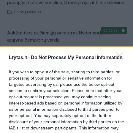
paauglys nušovė senelius, 3 mokytojus ir 3 moksleivius
Žinios
|
Pasaulis
00:02:08
Aukštaitijos pučiamųjų orkestras Nyderlanduose
apgynė čempionų vardą
Žinios
|
Lietuvos diena
Lrytas.lt -
Do Not Process My Personal Information
Visi įrašai
If you wish to opt-out of the sale, sharing to third parties, or
processing of your personal or sensitive information for
targeted advertising by us, please use the below opt-out
section to confirm your selection. Please note that after your
Žiūrimiausi įrašai
opt-out request is processed you may continue seeing
interest-based ads based on personal information utilized by
us or personal information disclosed to third parties prior to
your opt-out. You may separately opt-out of the further
00:00:30
Vaizdai iš tragiškos avarijos Vilniaus r.: dviejų moterų ir
disclosure of your personal information by third parties on the
vaiko gyvybių išgelbėti nepavyko
IAB’s list of downstream participants. This information may