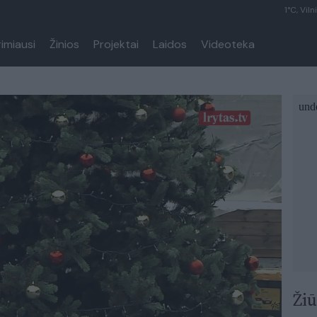
1°C, Viln
rimiausi
Žinios
Projektai
Laidos
Videoteka
Žiū