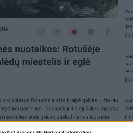
Pat
pai
gr
IENA
inės nuotaikos: Rotušėje
Vaiz
lėdų miestelis ir eglė
dvi
ne
a
 pro Vilniaus Rotušės aikštę kraipė galvas – čia jau
Nuf
Vak
tatydami namelius. Tradiciškai didieji šalies miestai
ų miestelius atidarydavo paskutinėmis lapkričio
 Sostinės savivaldybės atstovai pranešė, kad
Do Not Process My Personal Information