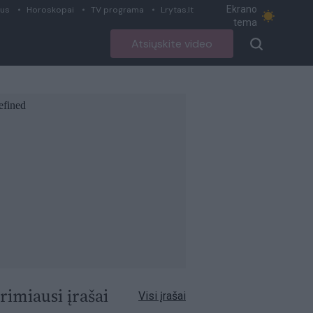
Ekrano
ius
Horoskopai
TV programa
Lrytas.lt
tema
Atsiųskite video
rimiausi įrašai
Visi įrašai