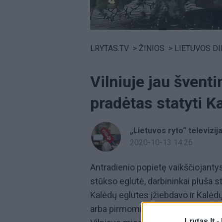
Volume
0%
LRYTAS.TV
>
ŽINIOS
>
LIETUVOS D
Vilniuje jau švent
pradėtas statyti Ka
„Lietuvos ryto“ televizij
2020-10-13 14:26
Antradienio popietę vaikščiojantys
stūkso eglutė, darbininkai pluša s
Kalėdų eglutes įžiebdavo ir Kalėd
arba pirmomis gruodžio dienomis.
Lrytas.lt -