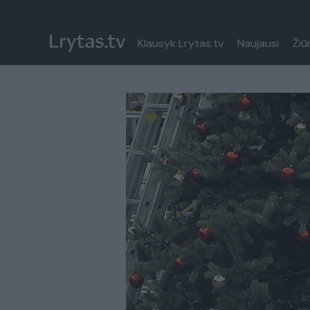
Klausyk Lrytas.tv
Naujausi
Žiū
Paremkite Ukrainą