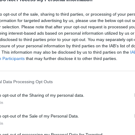
uždarajai akcinei bendrovei nuo spalio 14 d.
„Pa
klipą Rotušės aikštėje.
jau
to opt-out of the sale, sharing to third parties, or processing of your per
Pru
formation for targeted advertising by us, please use the below opt-out s
alėdų eglė
Kalėdų miestelis
tik Lrytas.TV
r selection. Please note that after your opt-out request is processed y
eing interest-based ads based on personal information utilized by us or
disclosed to third parties prior to your opt-out. You may separately opt-
losure of your personal information by third parties on the IAB’s list of
. This information may also be disclosed by us to third parties on the
IA
Participants
that may further disclose it to other third parties.
Visi įrašai
l Data Processing Opt Outs
o opt-out of the Sharing of my personal data.
00:05:25
ko
K. Prunskienės brolis prisiminė jaudinančią
In
akimirką prieš mirtį: „Tai buvo simbolinis
mūsų pagerbimo ženklas“
o opt-out of the Sale of my Personal Data.
In
Žinios
|
Lietuvos diena
to opt-out of processing my Personal Data for Targeted