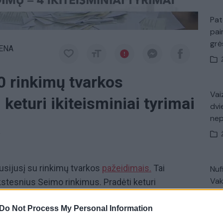
Pat
pai
gr
IENA
0 rinkimų tvarkos
Vaiz
keturi ikiteisminiai tyrimai
dvi
ne
a
usijusį su rinkimų tvarkos
pažeidimais.
Tai
Nuf
Vak
stesnius Seimo rinkimus. Pradėti keturi
atvejai tikslinami. Daugiausia pranešimų gauta dėl
Do Not Process My Personal Information
tomobilių prie apylinkių, saviizoliacijos pažeidimų.