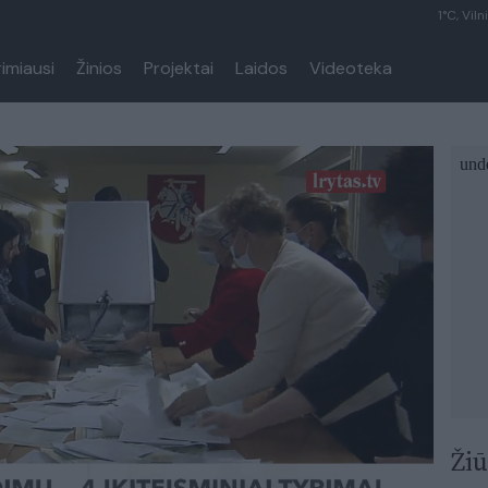
1°C, Viln
rimiausi
Žinios
Projektai
Laidos
Videoteka
Žiū