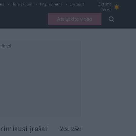
Ekrano
ius
Horoskopai
TV programa
Lrytas.lt
tema
Atsiųskite video
rimiausi įrašai
Visi įrašai