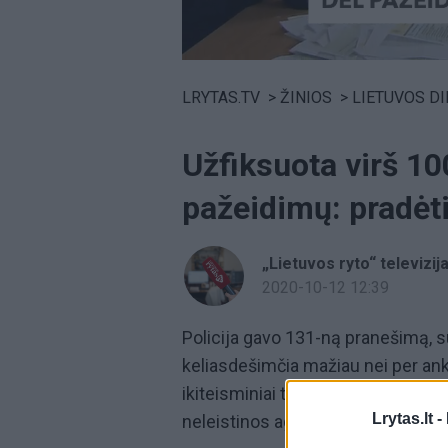
Volume
0%
LRYTAS.TV
>
ŽINIOS
>
LIETUVOS D
Užfiksuota virš 10
pažeidimų: pradėti 
„Lietuvos ryto“ televizij
2020-10-12 12:39
Policija gavo 131-ną pranešimą, s
keliasdešimčia mažiau nei per ank
ikiteisminiai tyrimai. Dar septyni 
Lrytas.lt -
neleistinos agitacijos, įtartinų au