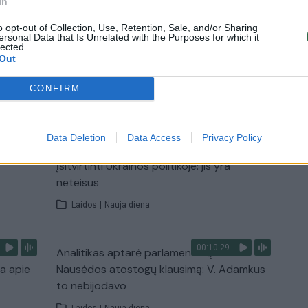
In
Baltijos šalyse
o opt-out of Collection, Use, Retention, Sale, and/or Sharing
ersonal Data that Is Unrelated with the Purposes for which it
Žinios
|
Lietuvos diena
lected.
Out
CONFIRM
TV
Visi įrašai
Data Deletion
Data Access
Privacy Policy
00:15:54
ko
V. Zalužno pasisakymą laiko bandymu
įsitvirtinti Ukrainos politikoje: jis yra
neteisus
Laidos
|
Nauja diena
00:10:29
s“:
Analitikas aptarė parlamentarų ir G.
ba apie
Nausėdos atostogų klausimą: V. Adamkus
to nebijodavo
Laidos
|
Nauja diena