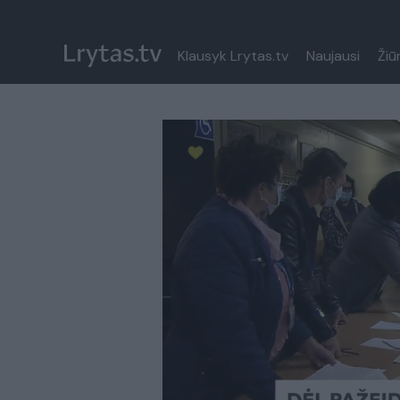
Klausyk Lrytas.tv
Naujausi
Žiū
Paremkite Ukrainą