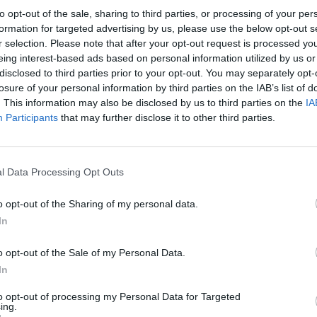
„Pa
to opt-out of the sale, sharing to third parties, or processing of your per
i rinkimų komisija (VRK)
Laura Matjošaitytė
jau
formation for targeted advertising by us, please use the below opt-out s
r selection. Please note that after your opt-out request is processed y
Pru
eing interest-based ads based on personal information utilized by us or
tik Lrytas.TV
Video
disclosed to third parties prior to your opt-out. You may separately opt-
losure of your personal information by third parties on the IAB’s list of
. This information may also be disclosed by us to third parties on the
IA
Participants
that may further disclose it to other third parties.
Visi įrašai
l Data Processing Opt Outs
1:31
00:02:01
nskiene
Prieš išlydint į paskutinę kelionę – jautrūs
o opt-out of the Sharing of my personal data.
V. P. Andriukaičio ir R. Stankevičiaus
In
žodžiai: padėkojo visuomenei
Žinios
|
Lietuvos diena
o opt-out of the Sale of my Personal Data.
In
0:59
00:00:45
as
to opt-out of processing my Personal Data for Targeted
Lietuvos karinė žvalgyba: Rusija svarsto
ing.
,4 mln.
surengti atakas prieš kritinę infrastruktūrą