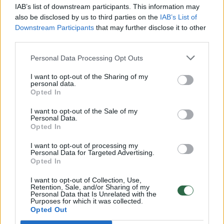
00:00:30
Vaizdai iš tragiškos avarijos Vilniaus r.: dviejų moterų ir
IAB’s list of downstream participants. This information may
vaiko gyvybių išgelbėti nepavyko
also be disclosed by us to third parties on the
IAB’s List of
Downstream Participants
that may further disclose it to other
Žinios
|
Lietuvos diena
third parties.
Personal Data Processing Opt Outs
00:00:57
Savaitės vidurys nusimato karštas: temperatūra kils iki
I want to opt-out of the Sharing of my
32 laipsnių šilumos
personal data.
Opted In
Žinios
|
Orai
I want to opt-out of the Sale of my
Personal Data.
Opted In
00:00:59
Nufilmavo, kaip patvino Vilniaus Vakarinis aplinkkelis:
vaizdas pribloškia
I want to opt-out of processing my
Personal Data for Targeted Advertising.
Žinios
Opted In
|
Lietuvos diena
I want to opt-out of Collection, Use,
Retention, Sale, and/or Sharing of my
00:15:54
V. Zalužno pasisakymą laiko bandymu įsitvirtinti
Personal Data that Is Unrelated with the
Purposes for which it was collected.
Ukrainos politikoje: jis yra neteisus
Opted Out
Laidos
|
Nauja diena