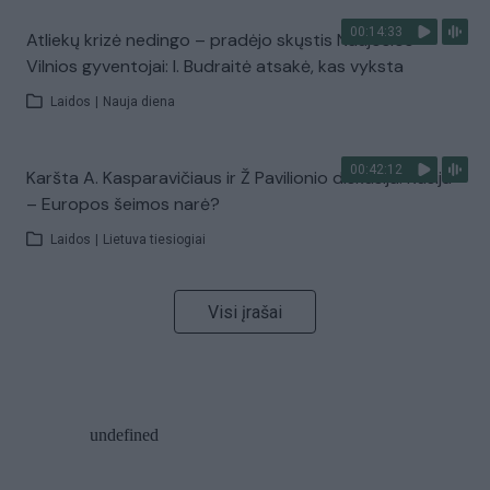
00:14:33
Atliekų krizė nedingo – pradėjo skųstis Naujosios
Vilnios gyventojai: I. Budraitė atsakė, kas vyksta
Laidos
|
Nauja diena
00:42:12
Karšta A. Kasparavičiaus ir Ž Pavilionio diskusija: Rusija
– Europos šeimos narė?
Laidos
|
Lietuva tiesiogiai
Visi įrašai