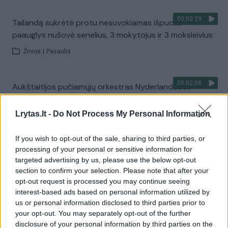
00:00:29
Tailandą sukrėtė protu nesuvokiamas išpuolis:
paauglys nušovė senelius, 3 mokytojus ir 3 moksleivius
Žinios
|
Pasaulis
00:02:08
Aukštaitijos pučiamųjų orkestras Nyderlanduose
apgynė čempionų vardą
Lrytas.lt -
Do Not Process My Personal Information
Žinios
|
Lietuvos diena
If you wish to opt-out of the sale, sharing to third parties, or
Visi įrašai
processing of your personal or sensitive information for
targeted advertising by us, please use the below opt-out
section to confirm your selection. Please note that after your
opt-out request is processed you may continue seeing
Žiūrimiausi įrašai
interest-based ads based on personal information utilized by
us or personal information disclosed to third parties prior to
your opt-out. You may separately opt-out of the further
disclosure of your personal information by third parties on the