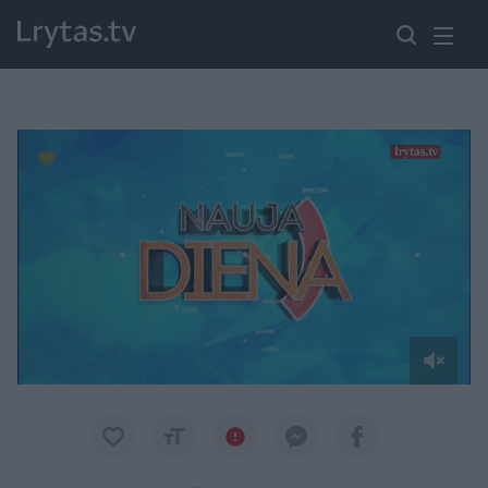
Paremkite Ukrainą