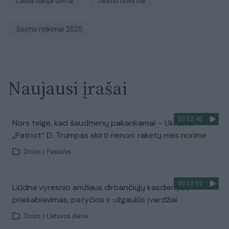
laida Nauja diena
Seimo rinkimai
Seimo rinkimai 2020
Naujausi įrašai
00:02:40
Nors teigė, kad šaudmenų pakankamai – Ukrainai
„Patriot“ D. Trumpas skirti nenori: raketų mes norime
Žinios
|
Pasaulis
00:03:52
Liūdna vyresnio amžiaus dirbančiųjų kasdienybė –
priekabiavimas, patyčios ir užgaulūs įvardžiai
Žinios
|
Lietuvos diena