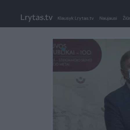
Klausyk Lrytas.tv
Naujausi
Žiū
Paremkite Ukrainą