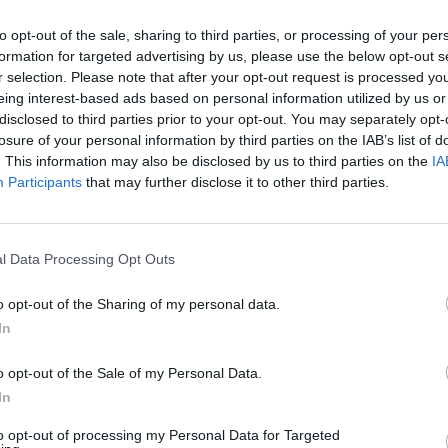
ra šalių, kurios juos pirko už dar didesnę kainą ir
aut
to opt-out of the sale, sharing to third parties, or processing of your per
formation for targeted advertising by us, please use the below opt-out s
r selection. Please note that after your opt-out request is processed y
komentarai
Ramūnas Karbauskis
eing interest-based ads based on personal information utilized by us or
disclosed to third parties prior to your opt-out. You may separately opt-
losure of your personal information by third parties on the IAB’s list of
. This information may also be disclosed by us to third parties on the
IA
Participants
that may further disclose it to other third parties.
Visi įrašai
l Data Processing Opt Outs
o opt-out of the Sharing of my personal data.
0:57
00:42:12
aigsime
Karšta A. Kasparavičiaus ir Ž Pavilionio
In
diskusija: Rusija – Europos šeimos narė?
o opt-out of the Sale of my Personal Data.
Laidos
|
Lietuva tiesiogiai
In
to opt-out of processing my Personal Data for Targeted
2:33
00:04:00