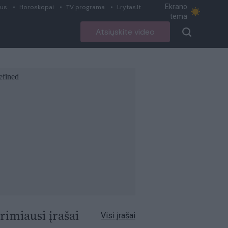
Ekrano
ius
Horoskopai
TV programa
Lrytas.lt
tema
Atsiųskite video
rimiausi įrašai
Visi įrašai