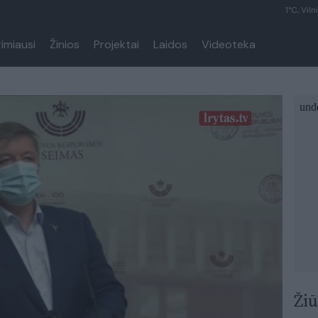
1°C, Viln
rimiausi
Žinios
Projektai
Laidos
Videoteka
Žiū