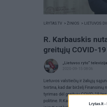
Volume
0%
LRYTAS.TV
>
ŽINIOS
>
LIETUVOS D
R. Karbauskis nuta
greitųjų COVID-19 
„Lietuvos ryto“ televizij
2020-09-15 08:06
Lietuvos valstiečių ir žaliųjų sąj
tvirtina, kad dar birželį Finansin
tyrimas dėl greitųjų COVID-19 test
politine. R.Karbauskis pasidžiaug
Lrytas.lt -