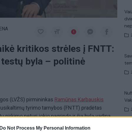
Vaiz
dvi
ne
IENA
ikė kritikos strėles į FNTT:
Sav
testų byla – politinė
tem
a
Nuf
ungos (LVŽS) pirmininkas
Ramūnas Karbauskis
Vak
ių nusikaltimų tyrimo tarnybos (FNTT) pradėtas
ų pirkimo neturi jokio pagrindo ir šią bylą vadina
ė, kad, nors testai koronaviruso tyrimams buvo
Do Not Process My Personal Information
Avar