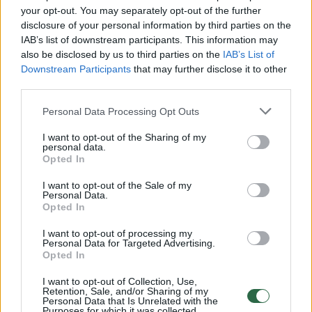
Žiūrimiausi įrašai
your opt-out. You may separately opt-out of the further
disclosure of your personal information by third parties on the
IAB’s list of downstream participants. This information may
00:00:30
Vaizdai iš tragiškos avarijos Vilniaus r.: dviejų moterų ir
also be disclosed by us to third parties on the
IAB’s List of
vaiko gyvybių išgelbėti nepavyko
Downstream Participants
that may further disclose it to other
third parties.
Žinios
|
Lietuvos diena
Personal Data Processing Opt Outs
00:00:57
I want to opt-out of the Sharing of my
Savaitės vidurys nusimato karštas: temperatūra kils iki
personal data.
32 laipsnių šilumos
Opted In
Žinios
|
Orai
I want to opt-out of the Sale of my
Personal Data.
Opted In
00:15:54
V. Zalužno pasisakymą laiko bandymu įsitvirtinti
I want to opt-out of processing my
Personal Data for Targeted Advertising.
Ukrainos politikoje: jis yra neteisus
Opted In
Laidos
|
Nauja diena
I want to opt-out of Collection, Use,
Retention, Sale, and/or Sharing of my
Personal Data that Is Unrelated with the
Purposes for which it was collected.
00:05:25