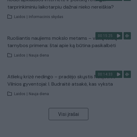
tarprinkiminiu laikotarpiu dažnai nieko nereiškia?
Laidos
|
Informacinis skydas
00:15:25
Ruošiantis naujiems mokslo metams – vaikų teisių
tarnybos primena: štai apie ką būtina pasikalbėti
Laidos
|
Nauja diena
00:14:33
Atliekų krizė nedingo – pradėjo skųstis Naujosios
Vilnios gyventojai: I. Budraitė atsakė, kas vyksta
Laidos
|
Nauja diena
Visi įrašai