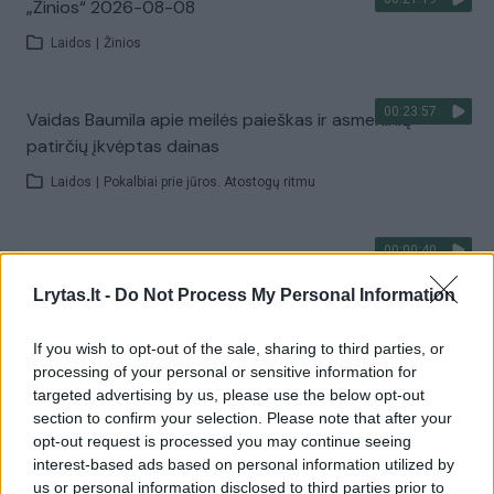
„Žinios“ 2026-08-08
Laidos
|
Žinios
00:23:57
Vaidas Baumila apie meilės paieškas ir asmeninių
patirčių įkvėptas dainas
Laidos
|
Pokalbiai prie jūros. Atostogų ritmu
00:00:40
Dronai Vokietijoje kelia vis daugiau klausimų: du
pastebėti virš karinės bazės
Lrytas.lt -
Do Not Process My Personal Information
Žinios
|
Pasaulis
If you wish to opt-out of the sale, sharing to third parties, or
processing of your personal or sensitive information for
Visi įrašai
targeted advertising by us, please use the below opt-out
section to confirm your selection. Please note that after your
opt-out request is processed you may continue seeing
interest-based ads based on personal information utilized by
us or personal information disclosed to third parties prior to