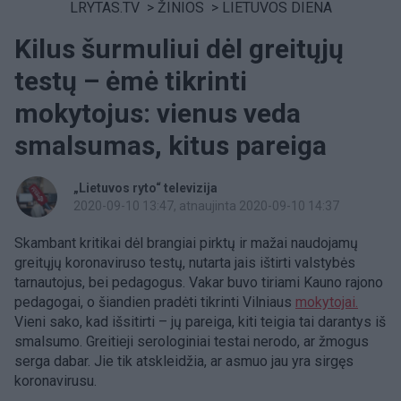
LRYTAS.TV
>
ŽINIOS
>
LIETUVOS DIENA
Kilus šurmuliui dėl greitųjų
testų – ėmė tikrinti
mokytojus: vienus veda
smalsumas, kitus pareiga
„Lietuvos ryto“ televizija
2020-09-10 13:47
, atnaujinta 2020-09-10 14:37
Skambant kritikai dėl brangiai pirktų ir mažai naudojamų
greitųjų koronaviruso testų, nutarta jais ištirti valstybės
tarnautojus, bei pedagogus. Vakar buvo tiriami Kauno rajono
pedagogai, o šiandien pradėti tikrinti Vilniaus
mokytojai.
Vieni sako, kad išsitirti – jų pareiga, kiti teigia tai darantys iš
smalsumo. Greitieji serologiniai testai nerodo, ar žmogus
serga dabar. Jie tik atskleidžia, ar asmuo jau yra sirgęs
koronavirusu.