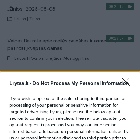
00:21:19
„Žinios“ 2026-08-08
Laidos
|
Žinios
00:23:57
Vaidas Baumila apie meilės paieškas ir asmeninių
patirčių įkvėptas dainas
Laidos
|
Pokalbiai prie jūros. Atostogų ritmu
00:00:40
Dronai Vokietijoje kelia vis daugiau klausimų: du
Lrytas.lt -
Do Not Process My Personal Information
pastebėti virš karinės bazės
Žinios
|
Pasaulis
If you wish to opt-out of the sale, sharing to third parties, or
processing of your personal or sensitive information for
targeted advertising by us, please use the below opt-out
Visi įrašai
section to confirm your selection. Please note that after your
opt-out request is processed you may continue seeing
interest-based ads based on personal information utilized by
us or personal information disclosed to third parties prior to