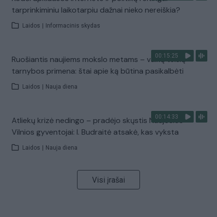
tarprinkiminiu laikotarpiu dažnai nieko nereiškia?
Laidos
|
Informacinis skydas
00:15:25
Ruošiantis naujiems mokslo metams – vaikų teisių
tarnybos primena: štai apie ką būtina pasikalbėti
Laidos
|
Nauja diena
00:14:33
Atliekų krizė nedingo – pradėjo skųstis Naujosios
Vilnios gyventojai: I. Budraitė atsakė, kas vyksta
Laidos
|
Nauja diena
Visi įrašai