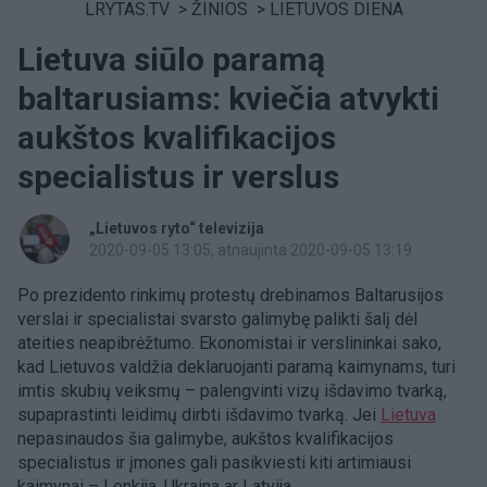
LRYTAS.TV
>
ŽINIOS
>
LIETUVOS DIENA
Lietuva siūlo paramą
baltarusiams: kviečia atvykti
aukštos kvalifikacijos
specialistus ir verslus
„Lietuvos ryto“ televizija
2020-09-05 13:05
, atnaujinta 2020-09-05 13:19
Po prezidento rinkimų protestų drebinamos Baltarusijos
verslai ir specialistai svarsto galimybę palikti šalį dėl
ateities neapibrėžtumo. Ekonomistai ir verslininkai sako,
kad Lietuvos valdžia deklaruojanti paramą kaimynams, turi
imtis skubių veiksmų – palengvinti vizų išdavimo tvarką,
supaprastinti leidimų dirbti išdavimo tvarką. Jei
Lietuva
nepasinaudos šia galimybe, aukštos kvalifikacijos
specialistus ir įmones gali pasikviesti kiti artimiausi
kaimynai – Lenkija, Ukraina ar Latvija.