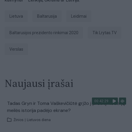
Lietuva
Baltarusija
leidimai
Baltarusijos prezidento rinkimai 2020
tik Lrytas.TV
Verslas
Naujausi įrašai
00:42:29
Tadas Gryn ir Toma Vaškevičiūtė grįžo į praeitį: kodėl jų
meilės istorija padėjo ekrane?
Žinios
|
Lietuvos diena