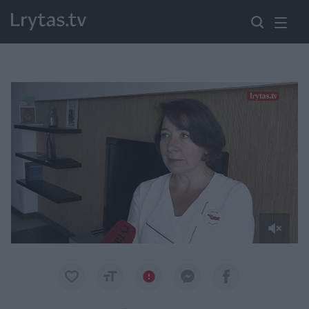
Paremkite Ukrainą