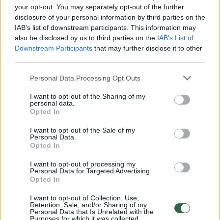
Žiūrimiausi įrašai
your opt-out. You may separately opt-out of the further
disclosure of your personal information by third parties on the
IAB’s list of downstream participants. This information may
also be disclosed by us to third parties on the
IAB’s List of
00:00:30
Vaizdai iš tragiškos avarijos Vilniaus r.: dviejų moterų ir
Downstream Participants
that may further disclose it to other
third parties.
vaiko gyvybių išgelbėti nepavyko
Žinios
|
Lietuvos diena
Personal Data Processing Opt Outs
I want to opt-out of the Sharing of my
personal data.
00:00:57
Savaitės vidurys nusimato karštas: temperatūra kils iki
Opted In
32 laipsnių šilumos
I want to opt-out of the Sale of my
Personal Data.
Žinios
|
Orai
Opted In
I want to opt-out of processing my
00:15:54
V. Zalužno pasisakymą laiko bandymu įsitvirtinti
Personal Data for Targeted Advertising.
Opted In
Ukrainos politikoje: jis yra neteisus
I want to opt-out of Collection, Use,
Laidos
|
Nauja diena
Retention, Sale, and/or Sharing of my
Personal Data that Is Unrelated with the
Purposes for which it was collected.