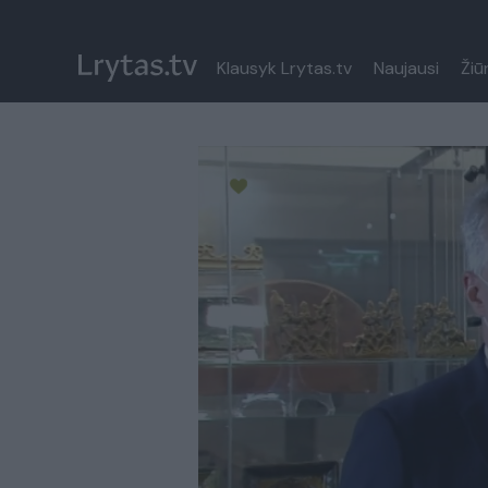
Klausyk Lrytas.tv
Naujausi
Žiū
Paremkite Ukrainą