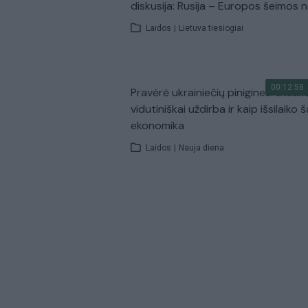
diskusija: Rusija – Europos šeimos 
Laidos
|
Lietuva tiesiogiai
00:12:58
Pravėrė ukrainiečių pinigines: atsakė
vidutiniškai uždirba ir kaip išsilaiko š
ekonomika
Laidos
|
Nauja diena