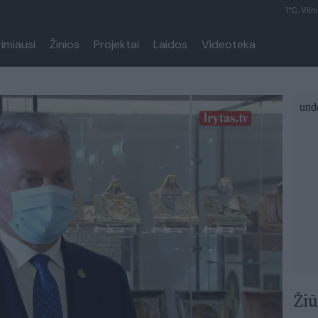
1°C, Viln
rimiausi
Žinios
Projektai
Laidos
Videoteka
Žiū