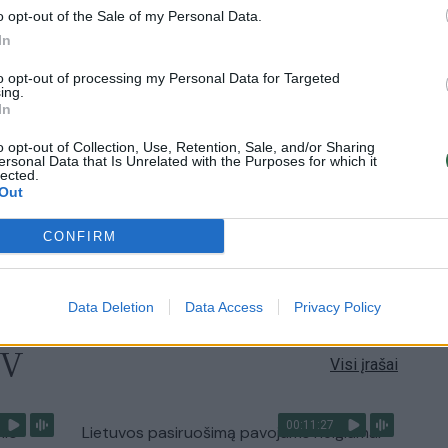
o opt-out of the Sale of my Personal Data.
In
0:57
00:42:12
aigsime
Karšta A. Kasparavičiaus ir Ž Pavilionio
to opt-out of processing my Personal Data for Targeted
diskusija: Rusija – Europos šeimos narė?
ing.
In
Laidos
|
Lietuva tiesiogiai
o opt-out of Collection, Use, Retention, Sale, and/or Sharing
ersonal Data that Is Unrelated with the Purposes for which it
lected.
2:33
00:04:00
dens
Kuprines pasvėrę specialistai įspėja apie
Out
e:
pavojingą įprotį: tą daro daugiau nei pusė
pradinukų
CONFIRM
Žinios
|
Lietuvos diena
Data Deletion
Data Access
Privacy Policy
TV
Visi įrašai
00:11:27
nio
Lietuvos pasiruošimą pavojams neigiamai