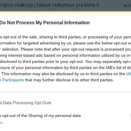
ropos reakcija į tokius veiksmus yra kieta ir
aut
 ji yra gana griežta. Kalbama apie kietą poziciją
u daug faktorių leidžia manyti, kad tokie sprendimai
Do Not Process My Personal Information
tokie sprendimai yra koordinuoti ir verčia besti
ios sluoksnius“, – sakė valstybės vadovas. „Tai
to opt-out of the sale, sharing to third parties, or processing of your per
formation for targeted advertising by us, please use the below opt-out s
itymą su žmogaus gyvybe, kovojimą su politiniais
r selection. Please note that after your opt-out request is processed y
iausius Stalino laikus, kuomet buvo sakoma, kad
eing interest-based ads based on personal information utilized by us or
– tęsė jis.
disclosed to third parties prior to your opt-out. You may separately opt-
losure of your personal information by third parties on the IAB’s list of
. This information may also be disclosed by us to third parties on the
IA
rezidento rinkimai 2020
Aleksejus Navalnas
Participants
that may further disclose it to other third parties.
l Data Processing Opt Outs
o opt-out of the Sharing of my personal data.
In
Visi įrašai