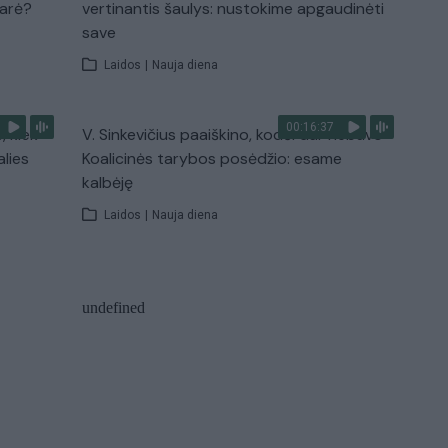
narė?
vertinantis šaulys: nustokime apgaudinėti
save
Laidos
|
Nauja diena
00:16:37
, kiek
V. Sinkevičius paaiškino, kodėl dar nebuvo
alies
Koalicinės tarybos posėdžio: esame
kalbėję
Laidos
|
Nauja diena