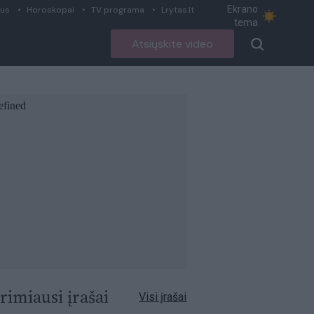
Ekrano
ius
Horoskopai
TV programa
Lrytas.lt
tema
Atsiųskite video
rimiausi įrašai
Visi įrašai