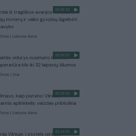
00:00:30
dai iš tragiškos avarijos Vilniaus r.:
ejų moterų ir vaiko gyvybių išgelbėti
pavyko
Žinios
|
Lietuvos diena
00:00:57
aitės vidurys nusimato karštas:
peratūra kils iki 32 laipsnių šilumos
Žinios
|
Orai
00:00:59
ilmavo, kaip patvino Vilniaus
arinis aplinkkelis: vaizdas pribloškia
Žinios
|
Lietuvos diena
00:00:55
ija Vilniuje: į stotelę įsirėžęs