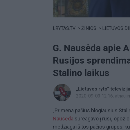
Volume
0%
LRYTAS.TV
>
ŽINIOS
>
LIETUVOS D
G. Nausėda apie A
Rusijos sprendima
Stalino laikus
„Lietuvos ryto“ televizij
2020-09-03 12:16
, atnauj
„Primena pačius blogiausius Stali
Nausėda
sureagavo į rusų opozic
medžiaga iš tos pačios grupės, ku