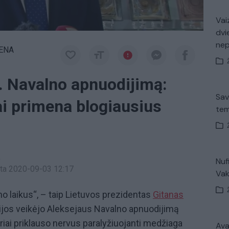
Vaiz
dvi
ne
IENA
. Navalno apnuodijimą:
Sav
i primena blogiausius
tem
a
Nuf
inta 2020-09-03 12:17
Vak
no laikus“, – taip Lietuvos prezidentas
Gitanas
ijos veikėjo Aleksejaus Navalno apnuodijimą
riai priklauso nervus paralyžiuojanti medžiaga
Avar