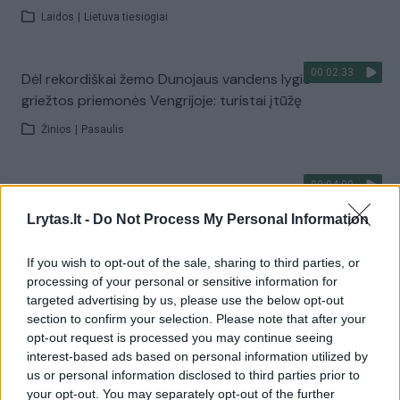
Laidos
|
Lietuva tiesiogiai
00:02:33
Dėl rekordiškai žemo Dunojaus vandens lygio –
griežtos priemonės Vengrijoje: turistai įtūžę
Žinios
|
Pasaulis
00:04:00
Kuprines pasvėrę specialistai įspėja apie pavojingą
įprotį: tą daro daugiau nei pusė pradinukų
Lrytas.lt -
Do Not Process My Personal Information
Žinios
|
Lietuvos diena
If you wish to opt-out of the sale, sharing to third parties, or
processing of your personal or sensitive information for
Visi įrašai
targeted advertising by us, please use the below opt-out
section to confirm your selection. Please note that after your
opt-out request is processed you may continue seeing
interest-based ads based on personal information utilized by
Žiūrimiausi įrašai
us or personal information disclosed to third parties prior to
your opt-out. You may separately opt-out of the further