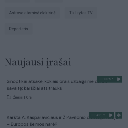
Astravo atominė elektrinė
tik Lrytas.TV
Reporteris
Naujausi įrašai
00:00:57
Sinoptikai atsakė, kokiais orais užbaigsime darbo
savaitę: karščiai atsitrauks
Žinios
|
Orai
00:42:12
Karšta A. Kasparavičiaus ir Ž Pavilionio diskusija: Rusija
– Europos šeimos narė?