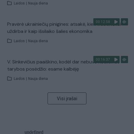
Laidos
|
Nauja diena
00:12:58
Pravėrė ukrainiečių pinigines: atsakė, kiek vidutiniškai
uždirba ir kaip išsilaiko šalies ekonomika
Laidos
|
Nauja diena
00:16:37
V. Sinkevičius paaiškino, kodėl dar nebuvo Koalicinės
tarybos posėdžio: esame kalbėję
Laidos
|
Nauja diena
Visi įrašai