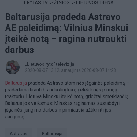
LRYTAS.TV
>
ŽINIOS
>
LIETUVOS DIENA
Baltarusija pradeda Astravo
AE paleidimą: Vilnius Minskui
įteikė notą – ragina nutraukti
darbus
„Lietuvos ryto“ televizija
2020-08-07 13:12
, atnaujinta 2020-08-07 14:23
Baltarusija
pradeda Astravo atominės jėgainės paleidimą –
pradedama krauti branduolinį kurą į elektrinės pirmąjį
reaktorių. Lietuva Minskui įteikė notą, griežtai smerkiančią
Baltarusijos veiksmus: Minskas raginamas sustabdyti
jėgainės įjungimo darbus ir pirmiausia užtikrinti jos
saugumą.
Astravas
Baltarusija