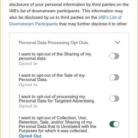
disclosure of your personal information by third parties on the
IAB’s list of downstream participants. This information may
00:00:30
Vaizdai iš tragiškos avarijos Vilniaus r.: dviejų moterų ir
also be disclosed by us to third parties on the
IAB’s List of
Downstream Participants
that may further disclose it to other
vaiko gyvybių išgelbėti nepavyko
third parties.
Žinios
|
Lietuvos diena
Personal Data Processing Opt Outs
I want to opt-out of the Sharing of my
00:00:57
Savaitės vidurys nusimato karštas: temperatūra kils iki
personal data.
32 laipsnių šilumos
Opted In
Žinios
|
Orai
I want to opt-out of the Sale of my
Personal Data.
Opted In
00:00:59
Nufilmavo, kaip patvino Vilniaus Vakarinis aplinkkelis:
I want to opt-out of processing my
Personal Data for Targeted Advertising.
vaizdas pribloškia
Opted In
Žinios
|
Lietuvos diena
I want to opt-out of Collection, Use,
Retention, Sale, and/or Sharing of my
Personal Data that Is Unrelated with the
Purposes for which it was collected.
00:00:55
Avarija Vilniuje: į stotelę įsirėžęs automobilis sužalojo
Opted Out