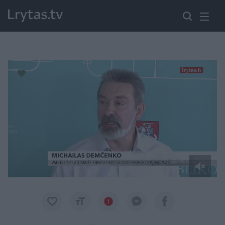
Paremkite Ukrainą