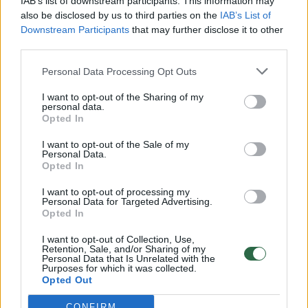
IAB’s list of downstream participants. This information may
vaiko gyvybių išgelbėti nepavyko
also be disclosed by us to third parties on the
IAB’s List of
Downstream Participants
that may further disclose it to other
Žinios
|
Lietuvos diena
third parties.
Personal Data Processing Opt Outs
00:00:57
Savaitės vidurys nusimato karštas: temperatūra kils iki
32 laipsnių šilumos
I want to opt-out of the Sharing of my
personal data.
Žinios
Opted In
|
Orai
I want to opt-out of the Sale of my
Personal Data.
00:00:59
Nufilmavo, kaip patvino Vilniaus Vakarinis aplinkkelis:
Opted In
vaizdas pribloškia
I want to opt-out of processing my
Personal Data for Targeted Advertising.
Žinios
|
Lietuvos diena
Opted In
I want to opt-out of Collection, Use,
00:00:55
Retention, Sale, and/or Sharing of my
Avarija Vilniuje: į stotelę įsirėžęs automobilis sužalojo
Personal Data that Is Unrelated with the
dvi moteris
Purposes for which it was collected.
Opted Out
Žinios
|
Lietuvos diena
CONFIRM