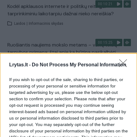
00:10:21
Kodėl apklausos internete ir politikų reitingai
tarprinkiminiu laikotarpiu dažnai nieko nereiškia?
Laidos
|
Informacinis skydas
00:15:25
Ruošiantis naujiems mokslo metams – vaikų teisių
tarnybos primena: štai apie ką būtina pasikalbėti
Laidos
|
Nauja diena
Lrytas.lt -
Do Not Process My Personal Information
If you wish to opt-out of the sale, sharing to third parties, or
Visi įrašai
processing of your personal or sensitive information for
targeted advertising by us, please use the below opt-out
section to confirm your selection. Please note that after your
opt-out request is processed you may continue seeing
Žiūrimiausi įrašai
interest-based ads based on personal information utilized by
us or personal information disclosed to third parties prior to
your opt-out. You may separately opt-out of the further
disclosure of your personal information by third parties on the
00:00:30
Vaizdai iš tragiškos avarijos Vilniaus r.: dviejų moterų ir