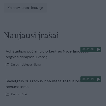
Koronavirusas Lietuvoje
Naujausi įrašai
00:02:08
Aukštaitijos pučiamųjų orkestras Nyderlanduose
apgynė čempionų vardą
Žinios
|
Lietuvos diena
00:01:33
Savaitgalis bus ramus ir saulėtas: lietaus beveik
nenumatoma
Žinios
|
Orai