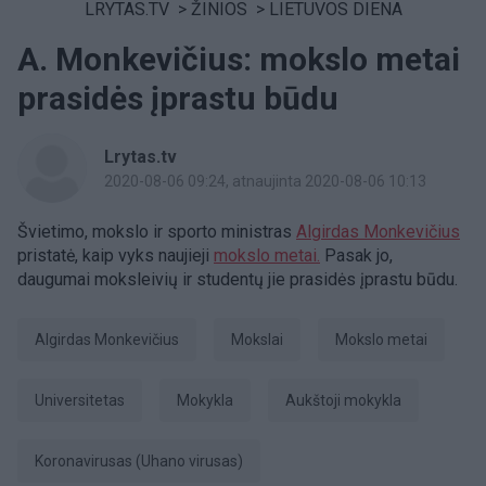
LRYTAS.TV
>
ŽINIOS
>
LIETUVOS DIENA
A. Monkevičius: mokslo metai
prasidės įprastu būdu
Lrytas.tv
2020-08-06 09:24
, atnaujinta 2020-08-06 10:13
Švietimo, mokslo ir sporto ministras
Algirdas Monkevičius
pristatė, kaip vyks naujieji
mokslo metai.
Pasak jo,
daugumai moksleivių ir studentų jie prasidės įprastu būdu.
Algirdas Monkevičius
mokslai
mokslo metai
universitetas
Mokykla
aukštoji mokykla
koronavirusas (Uhano virusas)