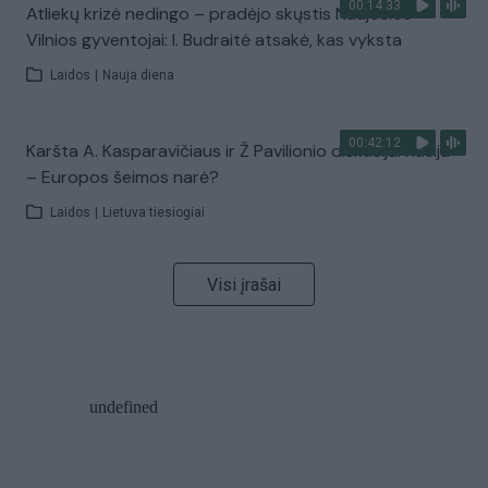
00:14:33
Atliekų krizė nedingo – pradėjo skųstis Naujosios
Vilnios gyventojai: I. Budraitė atsakė, kas vyksta
Laidos
|
Nauja diena
00:42:12
Karšta A. Kasparavičiaus ir Ž Pavilionio diskusija: Rusija
– Europos šeimos narė?
Laidos
|
Lietuva tiesiogiai
Visi įrašai