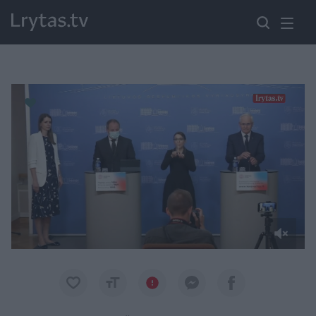
Paremkite Ukrainą