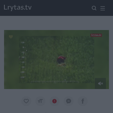
Paremkite Ukrainą