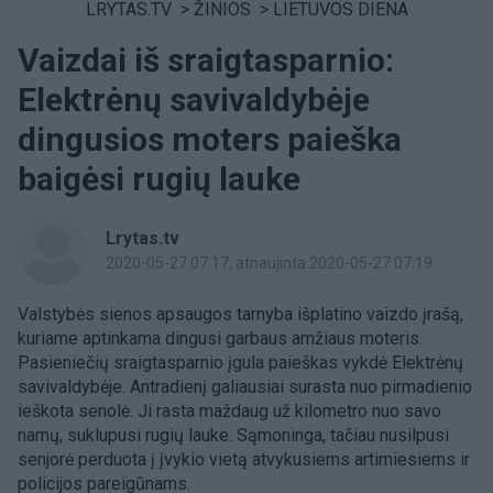
LRYTAS.TV
>
ŽINIOS
>
LIETUVOS DIENA
Vaizdai iš sraigtasparnio:
Elektrėnų savivaldybėje
dingusios moters paieška
baigėsi rugių lauke
Lrytas.tv
2020-05-27 07:17
, atnaujinta 2020-05-27 07:19
Valstybės sienos apsaugos tarnyba išplatino vaizdo įrašą,
kuriame aptinkama dingusi garbaus amžiaus moteris.
Pasieniečių sraigtasparnio įgula paieškas vykdė Elektrėnų
savivaldybėje. Antradienį galiausiai surasta nuo pirmadienio
ieškota senolė. Ji rasta maždaug už kilometro nuo savo
namų, suklupusi rugių lauke. Sąmoninga, tačiau nusilpusi
senjorė perduota į įvykio vietą atvykusiems artimiesiems ir
policijos pareigūnams.