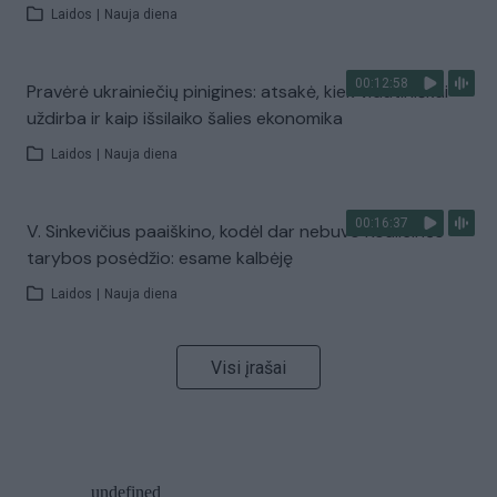
Laidos
|
Nauja diena
00:12:58
Pravėrė ukrainiečių pinigines: atsakė, kiek vidutiniškai
uždirba ir kaip išsilaiko šalies ekonomika
Laidos
|
Nauja diena
00:16:37
V. Sinkevičius paaiškino, kodėl dar nebuvo Koalicinės
tarybos posėdžio: esame kalbėję
Laidos
|
Nauja diena
Visi įrašai