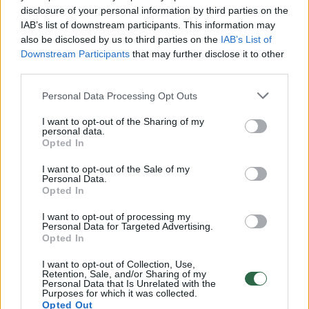
disclosure of your personal information by third parties on the
IAB’s list of downstream participants. This information may
00:00:30
Vaizdai iš tragiškos avarijos Vilniaus r.: dviejų moterų ir
also be disclosed by us to third parties on the
IAB’s List of
Downstream Participants
that may further disclose it to other
vaiko gyvybių išgelbėti nepavyko
third parties.
Žinios
|
Lietuvos diena
Personal Data Processing Opt Outs
I want to opt-out of the Sharing of my
00:00:57
Savaitės vidurys nusimato karštas: temperatūra kils iki
personal data.
32 laipsnių šilumos
Opted In
Žinios
|
Orai
I want to opt-out of the Sale of my
Personal Data.
Opted In
00:00:59
Nufilmavo, kaip patvino Vilniaus Vakarinis aplinkkelis:
I want to opt-out of processing my
Personal Data for Targeted Advertising.
vaizdas pribloškia
Opted In
Žinios
|
Lietuvos diena
I want to opt-out of Collection, Use,
Retention, Sale, and/or Sharing of my
Personal Data that Is Unrelated with the
Purposes for which it was collected.
00:00:55
Avarija Vilniuje: į stotelę įsirėžęs automobilis sužalojo
Opted Out