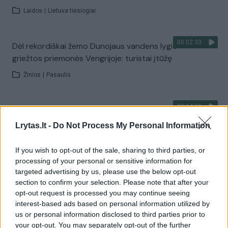
Laidos
|
Lietuva tiesiogiai
00:02:33
Dėl rekordiškai žemo Dunojaus vandens lygio –
griežtos priemonės Vengrijoje: turistai įtūžę
Žinios
|
Pasaulis
00:04:00
Kuprines pasvėrę specialistai įspėja apie pavojingą
įprotį: tą daro daugiau nei pusė pradinukų
Lrytas.lt -
Do Not Process My Personal Information
Žinios
|
Lietuvos diena
If you wish to opt-out of the sale, sharing to third parties, or
processing of your personal or sensitive information for
targeted advertising by us, please use the below opt-out
Visi įrašai
section to confirm your selection. Please note that after your
opt-out request is processed you may continue seeing
interest-based ads based on personal information utilized by
us or personal information disclosed to third parties prior to
Žiūrimiausi įrašai
your opt-out. You may separately opt-out of the further