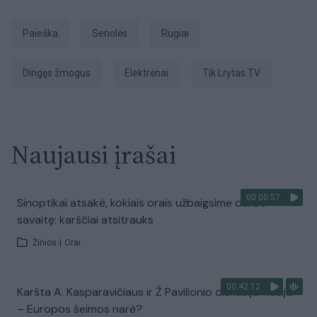
paieška
senolės
rugiai
dingęs žmogus
Elektrėnai
tik Lrytas.TV
Naujausi įrašai
00:00:57
Sinoptikai atsakė, kokiais orais užbaigsime darbo
savaitę: karščiai atsitrauks
Žinios
|
Orai
00:42:12
Karšta A. Kasparavičiaus ir Ž Pavilionio diskusija: Rusija
– Europos šeimos narė?