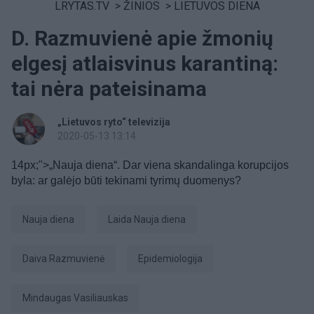
LRYTAS.TV
>
ŽINIOS
>
LIETUVOS DIENA
D. Razmuvienė apie žmonių
elgesį atlaisvinus karantiną:
tai nėra pateisinama
„Lietuvos ryto“ televizija
2020-05-13 13:14
14px;">„Nauja diena“. Dar viena skandalinga korupcijos
byla: ar galėjo būti tekinami tyrimų duomenys?
Nauja diena
laida Nauja diena
Daiva Razmuvienė
epidemiologija
Mindaugas Vasiliauskas