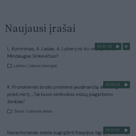
Naujausi įrašai
00:41:28
L. Kontrimas, A. Lašas, A. Lyberytė: ko nesupranta
Mindaugas Sinkevičius?
Laidos
|
Lietuva tiesiogiai
00:05:25
K. Prunskienės brolis prisiminė jaudinančią akimirką
prieš mirtį: „Tai buvo simbolinis mūsų pagerbimo
ženklas“
Žinios
|
Lietuvos diena
00:03:01
Kazachstanas siekia sugrąžinti Kaspijos tigrą į Centrinę