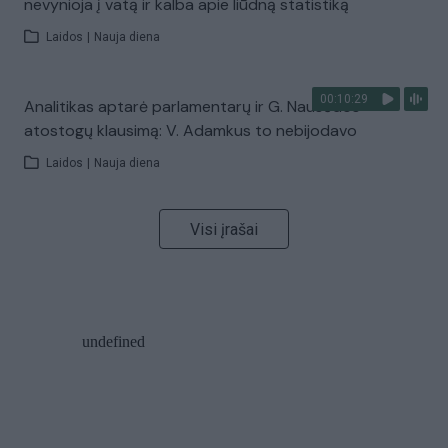
nevynioja į vatą ir kalba apie liūdną statistiką
Laidos
|
Nauja diena
00:10:29
Analitikas aptarė parlamentarų ir G. Nausėdos
atostogų klausimą: V. Adamkus to nebijodavo
Laidos
|
Nauja diena
Visi įrašai