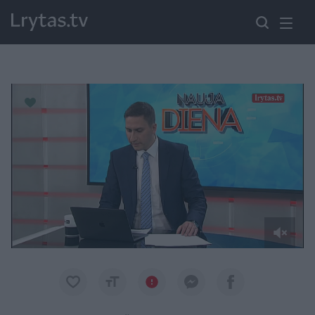
Paremkite Ukrainą