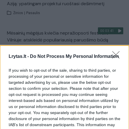
Aziją: ypatingam projektui ruoštasi dešimtmetį
Žinios
|
Pasaulis
00:03:41
Mėsainių mėgėjus kviečia nepražiopsoti festivalio
Vilniuje: atskleidė populiariausią paruošimo būdą
Žinios
|
Lietuvos diena
Lrytas.lt -
Do Not Process My Personal Information
Visi įrašai
If you wish to opt-out of the sale, sharing to third parties, or
processing of your personal or sensitive information for
targeted advertising by us, please use the below opt-out
section to confirm your selection. Please note that after your
Žiūrimiausi įrašai
opt-out request is processed you may continue seeing
interest-based ads based on personal information utilized by
us or personal information disclosed to third parties prior to
your opt-out. You may separately opt-out of the further
00:00:49
Pateikė daugiau detalių apie iš tėvų paimtus šešis
disclosure of your personal information by third parties on the
vaikus: jiems kilusi grėsmė
IAB’s list of downstream participants. This information may