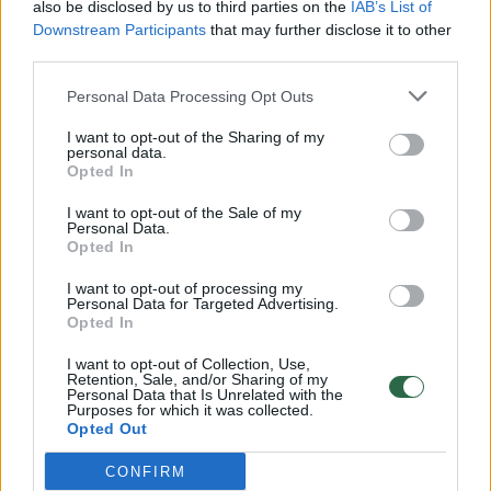
also be disclosed by us to third parties on the
IAB’s List of
Žinios
|
Lietuvos diena
Downstream Participants
that may further disclose it to other
third parties.
00:00:30
Vaizdai iš tragiškos avarijos Vilniaus r.: dviejų moterų ir
Personal Data Processing Opt Outs
vaiko gyvybių išgelbėti nepavyko
I want to opt-out of the Sharing of my
personal data.
Žinios
|
Lietuvos diena
Opted In
I want to opt-out of the Sale of my
00:00:59
Nufilmavo, kaip patvino Vilniaus Vakarinis aplinkkelis:
Personal Data.
Opted In
vaizdas pribloškia
I want to opt-out of processing my
Žinios
|
Lietuvos diena
Personal Data for Targeted Advertising.
Opted In
00:02:01
„Pagarba pirmajai premjerei“: pasidalijo jautriais
I want to opt-out of Collection, Use,
Retention, Sale, and/or Sharing of my
prisiminimais apie Kazimierą Prunskienę
Personal Data that Is Unrelated with the
Purposes for which it was collected.
Opted Out
Žinios
|
Lietuvos diena
CONFIRM