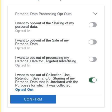
00:00:30
Vaizdai iš tragiškos avarijos Vilniaus r.: dviejų moterų ir
third parties.
vaiko gyvybių išgelbėti nepavyko
Personal Data Processing Opt Outs
Žinios
|
Lietuvos diena
I want to opt-out of the Sharing of my
personal data.
Opted In
00:00:59
Nufilmavo, kaip patvino Vilniaus Vakarinis aplinkkelis:
I want to opt-out of the Sale of my
vaizdas pribloškia
Personal Data.
Opted In
Žinios
|
Lietuvos diena
I want to opt-out of processing my
Personal Data for Targeted Advertising.
Opted In
00:02:01
„Pagarba pirmajai premjerei“: pasidalijo jautriais
prisiminimais apie Kazimierą Prunskienę
I want to opt-out of Collection, Use,
Retention, Sale, and/or Sharing of my
Žinios
|
Lietuvos diena
Personal Data that Is Unrelated with the
Purposes for which it was collected.
Opted Out
Visi įrašai
CONFIRM