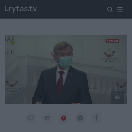
Paremkite Ukrainą