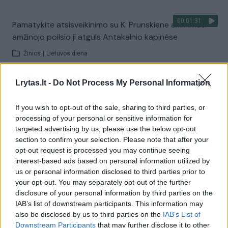
00:01:31
Pamatykite atsisveikinimo su K. Prunskiene akimirkas:
amžinojo poilsio ji atguls Antakalnio kapinėse
Žinios
|
Lietuvos diena
Lrytas.lt -
Do Not Process My Personal Information
Visi įrašai
If you wish to opt-out of the sale, sharing to third parties, or
processing of your personal or sensitive information for
targeted advertising by us, please use the below opt-out
Žiūrimiausi įrašai
section to confirm your selection. Please note that after your
opt-out request is processed you may continue seeing
interest-based ads based on personal information utilized by
00:00:49
Pateikė daugiau detalių apie iš tėvų paimtus šešis
us or personal information disclosed to third parties prior to
your opt-out. You may separately opt-out of the further
vaikus: jiems kilusi grėsmė
disclosure of your personal information by third parties on the
Žinios
|
Lietuvos diena
IAB’s list of downstream participants. This information may
also be disclosed by us to third parties on the
IAB’s List of
Downstream Participants
that may further disclose it to other