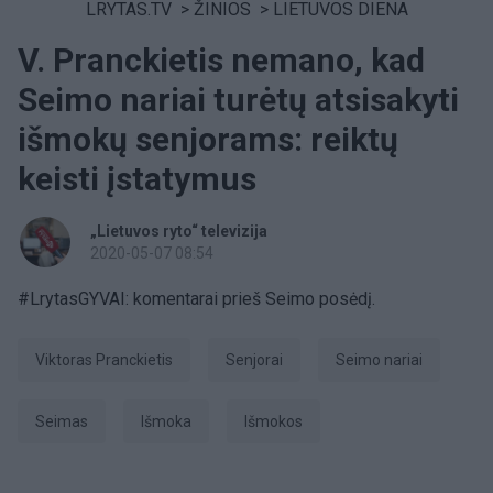
LRYTAS.TV
>
ŽINIOS
>
LIETUVOS DIENA
V. Pranckietis nemano, kad
Seimo nariai turėtų atsisakyti
išmokų senjorams: reiktų
keisti įstatymus
„Lietuvos ryto“ televizija
2020-05-07 08:54
#LrytasGYVAI: komentarai prieš Seimo posėdį.
Viktoras Pranckietis
senjorai
Seimo nariai
Seimas
išmoka
išmokos