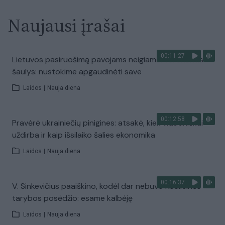
Naujausi įrašai
00:11:27
Lietuvos pasiruošimą pavojams neigiamai vertinantis
šaulys: nustokime apgaudinėti save
Laidos
|
Nauja diena
00:12:58
Pravėrė ukrainiečių pinigines: atsakė, kiek vidutiniškai
uždirba ir kaip išsilaiko šalies ekonomika
Laidos
|
Nauja diena
00:16:37
V. Sinkevičius paaiškino, kodėl dar nebuvo Koalicinės
tarybos posėdžio: esame kalbėję
Laidos
|
Nauja diena