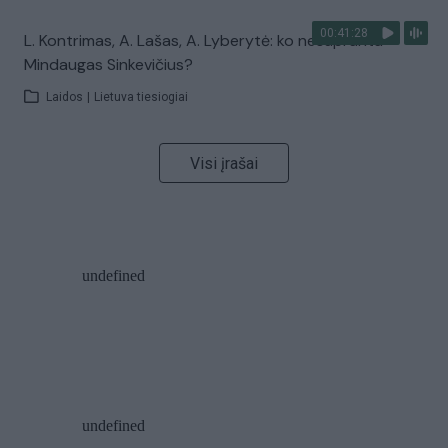
00:41:28
L. Kontrimas, A. Lašas, A. Lyberytė: ko nesupranta
Mindaugas Sinkevičius?
Laidos
|
Lietuva tiesiogiai
Visi įrašai