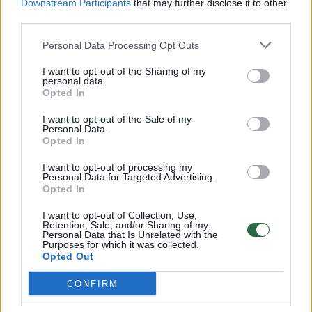
Downstream Participants
that may further disclose it to other
third parties.
00:00:57
Savaitės vidurys nusimato karštas: temperatūra kils iki
32 laipsnių šilumos
Personal Data Processing Opt Outs
Žinios
|
Orai
I want to opt-out of the Sharing of my
personal data.
Opted In
00:00:59
Nufilmavo, kaip patvino Vilniaus Vakarinis aplinkkelis:
I want to opt-out of the Sale of my
vaizdas pribloškia
Personal Data.
Opted In
Žinios
|
Lietuvos diena
I want to opt-out of processing my
Personal Data for Targeted Advertising.
Opted In
00:02:01
„Pagarba pirmajai premjerei“: pasidalijo jautriais
I want to opt-out of Collection, Use,
prisiminimais apie Kazimierą Prunskienę
Retention, Sale, and/or Sharing of my
Personal Data that Is Unrelated with the
Žinios
|
Lietuvos diena
Purposes for which it was collected.
Opted Out
CONFIRM
Visi įrašai