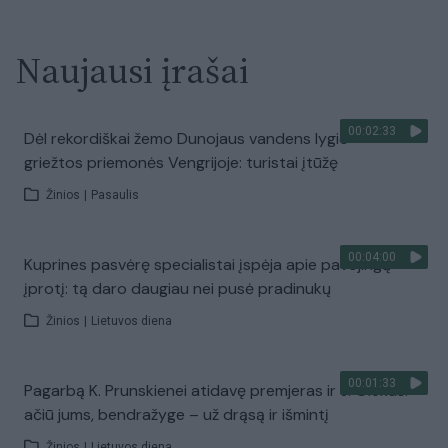
Naujausi įrašai
00:02:33
Dėl rekordiškai žemo Dunojaus vandens lygio –
griežtos priemonės Vengrijoje: turistai įtūžę
Žinios
|
Pasaulis
00:04:00
Kuprines pasvėrę specialistai įspėja apie pavojingą
įprotį: tą daro daugiau nei pusė pradinukų
Žinios
|
Lietuvos diena
00:01:33
Pagarbą K. Prunskienei atidavę premjeras ​ir J. Olekas:
ačiū jums, bendražyge – už drąsą ir išmintį
Žinios
|
Lietuvos diena