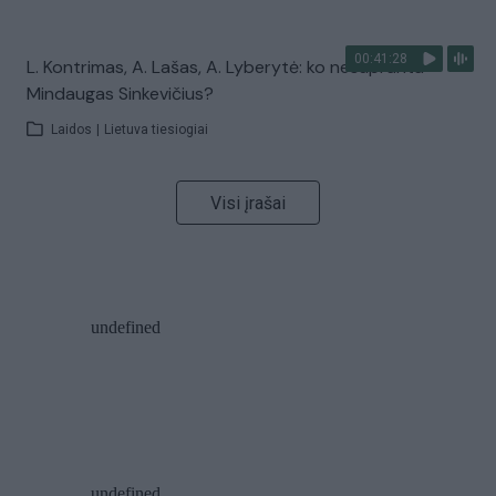
00:41:28
L. Kontrimas, A. Lašas, A. Lyberytė: ko nesupranta
Mindaugas Sinkevičius?
Laidos
|
Lietuva tiesiogiai
Visi įrašai