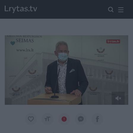
Paremkite Ukrainą