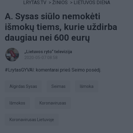
LRYTAS.TV
>
ŽINIOS
>
LIETUVOS DIENA
A. Sysas siūlo nemokėti
išmokų tiems, kurie uždirba
daugiau nei 600 eurų
„Lietuvos ryto“ televizija
2020-05-07 08:58
#LrytasGYVAI: komentarai prieš Seimo posėdį.
Algirdas Sysas
Seimas
išmoka
išmokos
koronavirusas
Koronavirusas Lietuvoje