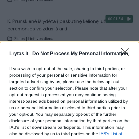
00:01:54
K. Prunskienė išlydėta į paskutinę kelionę: užfiksavo
ceremonijos vaizdus iš arti
Žinios
|
Lietuvos diena
Lrytas.lt -
Do Not Process My Personal Information
Visi įrašai
If you wish to opt-out of the sale, sharing to third parties, or
processing of your personal or sensitive information for
targeted advertising by us, please use the below opt-out
Žiūrimiausi įrašai
section to confirm your selection. Please note that after your
opt-out request is processed you may continue seeing
interest-based ads based on personal information utilized by
us or personal information disclosed to third parties prior to
00:00:30
Vaizdai iš tragiškos avarijos Vilniaus r.: dviejų moterų ir
your opt-out. You may separately opt-out of the further
vaiko gyvybių išgelbėti nepavyko
disclosure of your personal information by third parties on the
IAB’s list of downstream participants. This information may
Žinios
|
Lietuvos diena
also be disclosed by us to third parties on the
IAB’s List of