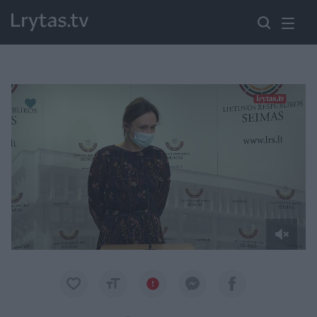
Paremkite Ukrainą