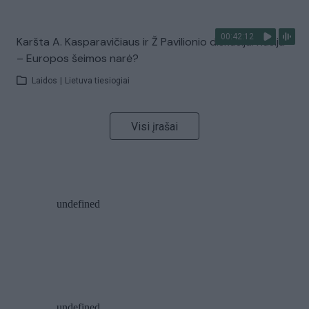
00:42:12
Karšta A. Kasparavičiaus ir Ž Pavilionio diskusija: Rusija
– Europos šeimos narė?
Laidos
|
Lietuva tiesiogiai
Visi įrašai