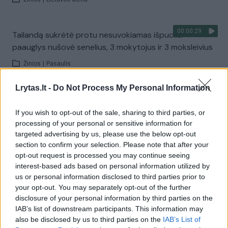
00:00:29
Tailandą sukrėtė protu nesuvokiamas išpuolis:
paauglys nušovė senelius, 3 mokytojus ir 3 moksleivius
Žinios
|
Pasaulis
Lrytas.lt -
Do Not Process My Personal Information
Visi įrašai
If you wish to opt-out of the sale, sharing to third parties, or
processing of your personal or sensitive information for
targeted advertising by us, please use the below opt-out
Žiūrimiausi įrašai
section to confirm your selection. Please note that after your
opt-out request is processed you may continue seeing
interest-based ads based on personal information utilized by
us or personal information disclosed to third parties prior to
00:00:30
Vaizdai iš tragiškos avarijos Vilniaus r.: dviejų moterų ir
your opt-out. You may separately opt-out of the further
vaiko gyvybių išgelbėti nepavyko
disclosure of your personal information by third parties on the
IAB’s list of downstream participants. This information may
Žinios
|
Lietuvos diena
also be disclosed by us to third parties on the
IAB’s List of