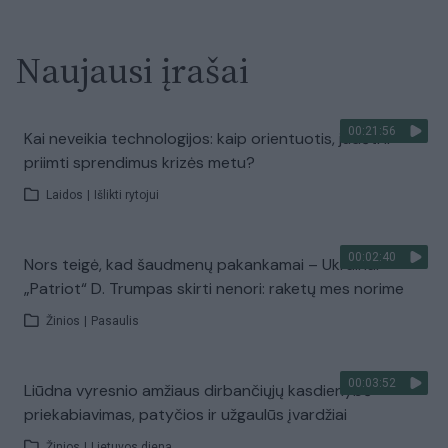
Naujausi įrašai
00:21:56
Kai neveikia technologijos: kaip orientuotis, judėti ir
priimti sprendimus krizės metu?
Laidos
|
Išlikti rytojui
00:02:40
Nors teigė, kad šaudmenų pakankamai – Ukrainai
„Patriot“ D. Trumpas skirti nenori: raketų mes norime
Žinios
|
Pasaulis
00:03:52
Liūdna vyresnio amžiaus dirbančiųjų kasdienybė –
priekabiavimas, patyčios ir užgaulūs įvardžiai
Žinios
|
Lietuvos diena