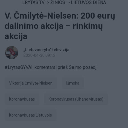
LRYTAS.TV
>
ŽINIOS
>
LIETUVOS DIENA
V. Čmilytė-Nielsen: 200 eurų
dalinimo akcija – rinkimų
akcija
„Lietuvos ryto“ televizija
2020-04-30 09:13
#LrytasGYVAI: komentarai prieš Seimo posėdį.
Viktorija Čmilytė-Nielsen
išmoka
koronavirusas
koronavirusas (Uhano virusas)
Koronavirusas Lietuvoje