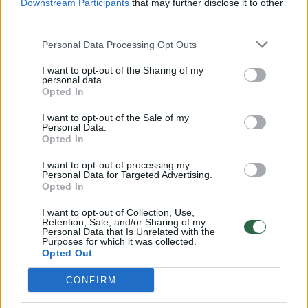
Downstream Participants
that may further disclose it to other
third parties.
00:00:57
Savaitės vidurys nusimato karštas: temperatūra kils iki
32 laipsnių šilumos
Personal Data Processing Opt Outs
Žinios
|
Orai
I want to opt-out of the Sharing of my
personal data.
Opted In
00:15:54
V. Zalužno pasisakymą laiko bandymu įsitvirtinti
I want to opt-out of the Sale of my
Ukrainos politikoje: jis yra neteisus
Personal Data.
Opted In
Laidos
|
Nauja diena
I want to opt-out of processing my
Personal Data for Targeted Advertising.
Opted In
00:00:59
Nufilmavo, kaip patvino Vilniaus Vakarinis aplinkkelis:
I want to opt-out of Collection, Use,
vaizdas pribloškia
Retention, Sale, and/or Sharing of my
Personal Data that Is Unrelated with the
Žinios
|
Lietuvos diena
Purposes for which it was collected.
Opted Out
CONFIRM
Visi įrašai