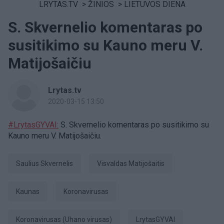
LRYTAS.TV
>
ŽINIOS
>
LIETUVOS DIENA
S. Skvernelio komentaras po
susitikimo su Kauno meru V.
Matijošaičiu
Lrytas.tv
2020-03-15 13:50
#LrytasGYVAI:
S. Skvernelio komentaras po susitikimo su
Kauno meru V. Matijošaičiu.
Saulius Skvernelis
Visvaldas Matijošaitis
Kaunas
koronavirusas
koronavirusas (Uhano virusas)
LrytasGYVAI