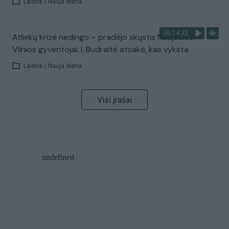
Laidos
|
Nauja diena
00:14:33
Atliekų krizė nedingo – pradėjo skųstis Naujosios
Vilnios gyventojai: I. Budraitė atsakė, kas vyksta
Laidos
|
Nauja diena
Visi įrašai