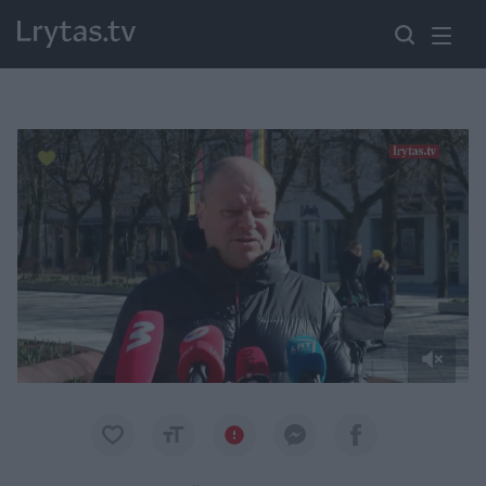
Paremkite Ukrainą