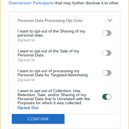
Downstream Participants
that may further disclose it to other
third parties.
00:00:57
Savaitės vidurys nusimato karštas: temperatūra kils iki
32 laipsnių šilumos
Personal Data Processing Opt Outs
Žinios
|
Orai
I want to opt-out of the Sharing of my
personal data.
Opted In
00:15:54
V. Zalužno pasisakymą laiko bandymu įsitvirtinti
I want to opt-out of the Sale of my
Personal Data.
Ukrainos politikoje: jis yra neteisus
Opted In
Laidos
|
Nauja diena
I want to opt-out of processing my
Personal Data for Targeted Advertising.
Opted In
00:00:59
Nufilmavo, kaip patvino Vilniaus Vakarinis aplinkkelis:
I want to opt-out of Collection, Use,
vaizdas pribloškia
Retention, Sale, and/or Sharing of my
Personal Data that Is Unrelated with the
Purposes for which it was collected.
Žinios
|
Lietuvos diena
Opted Out
CONFIRM
Visi įrašai