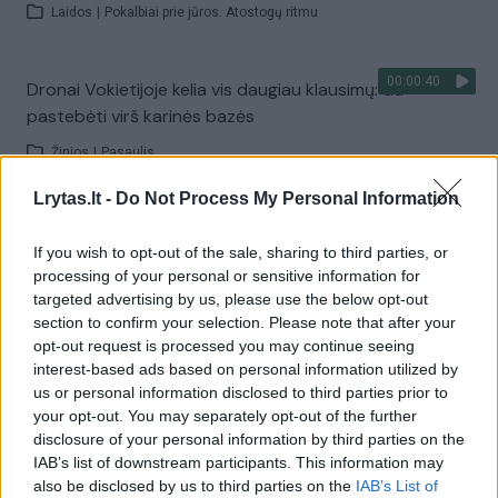
Laidos
|
Pokalbiai prie jūros. Atostogų ritmu
00:00:40
Dronai Vokietijoje kelia vis daugiau klausimų: du
pastebėti virš karinės bazės
Žinios
|
Pasaulis
Lrytas.lt -
Do Not Process My Personal Information
Visi įrašai
If you wish to opt-out of the sale, sharing to third parties, or
processing of your personal or sensitive information for
targeted advertising by us, please use the below opt-out
Žiūrimiausi įrašai
section to confirm your selection. Please note that after your
opt-out request is processed you may continue seeing
interest-based ads based on personal information utilized by
us or personal information disclosed to third parties prior to
00:00:30
Vaizdai iš tragiškos avarijos Vilniaus r.: dviejų moterų ir
your opt-out. You may separately opt-out of the further
vaiko gyvybių išgelbėti nepavyko
disclosure of your personal information by third parties on the
IAB’s list of downstream participants. This information may
Žinios
|
Lietuvos diena
also be disclosed by us to third parties on the
IAB’s List of