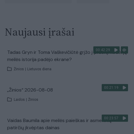
Naujausi įrašai
00:42:29
Tadas Gryn ir Toma Vaškevičiūtė grįžo į praeitį: kodėl jų
meilės istorija padėjo ekrane?
Žinios
|
Lietuvos diena
00:21:19
„Žinios“ 2026-08-08
Laidos
|
Žinios
00:23:57
Vaidas Baumila apie meilės paieškas ir asmeninių
patirčių įkvėptas dainas