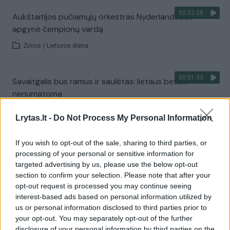
00:02:08
Aukštaitijos pučiamųjų orkestras Nyderlanduose
apgynė čempionų vardą
Žinios
|
Lietuvos diena
00:01:33
Savaitgalis bus ramus ir saulėtas: lietaus beveik
nenumatoma
Žinios
|
Orai
Lrytas.lt -
Do Not Process My Personal Information
If you wish to opt-out of the sale, sharing to third parties, or
Visi įrašai
processing of your personal or sensitive information for
targeted advertising by us, please use the below opt-out
section to confirm your selection. Please note that after your
opt-out request is processed you may continue seeing
Žiūrimiausi įrašai
interest-based ads based on personal information utilized by
us or personal information disclosed to third parties prior to
your opt-out. You may separately opt-out of the further
00:00:30
disclosure of your personal information by third parties on the