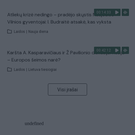
00:14:33
Atliekų krizė nedingo – pradėjo skųstis Naujosios
Vilnios gyventojai: I. Budraitė atsakė, kas vyksta
Laidos
|
Nauja diena
00:42:12
Karšta A. Kasparavičiaus ir Ž Pavilionio diskusija: Rusija
– Europos šeimos narė?
Laidos
|
Lietuva tiesiogiai
Visi įrašai