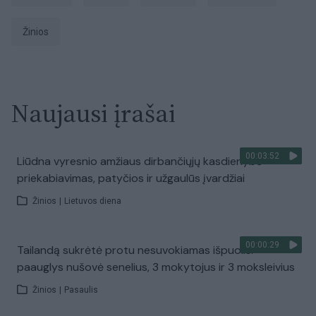
Žinios
Naujausi įrašai
00:03:52
Liūdna vyresnio amžiaus dirbančiųjų kasdienybė –
priekabiavimas, patyčios ir užgaulūs įvardžiai
Žinios
|
Lietuvos diena
00:00:29
Tailandą sukrėtė protu nesuvokiamas išpuolis:
paauglys nušovė senelius, 3 mokytojus ir 3 moksleivius
Žinios
|
Pasaulis