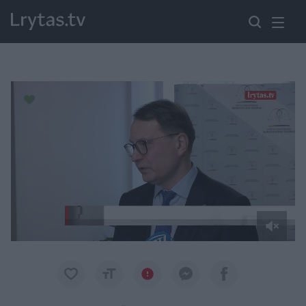
Paremkite Ukrainą