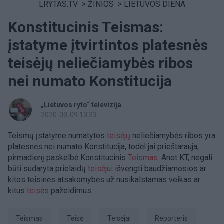
LRYTAS.TV
>
ŽINIOS
>
LIETUVOS DIENA
Konstitucinis Teismas:
įstatyme įtvirtintos platesnės
teisėjų neliečiamybės ribos
nei numato Konstitucija
„Lietuvos ryto“ televizija
2020-03-09 13:23
Teismų įstatyme numatytos
teisėjų
neliečiamybės ribos yra
platesnės nei numato Konstitucija, todėl jai prieštarauja,
pirmadienį paskelbė Konstitucinis
Teismas.
Anot KT, negali
būti sudaryta prielaidų
teisėjui
išvengti baudžiamosios ar
kitos teisinės atsakomybės už nusikalstamas veikas ar
kitus
teisės
pažeidimus.
Teismas
teisė
teisėjai
Reporteris