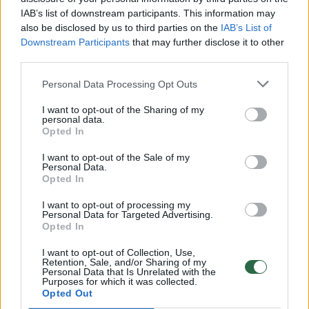
Vaizdai iš tragiškos avarijos Vilniaus r.: dviejų moterų ir
IAB’s list of downstream participants. This information may
vaiko gyvybių išgelbėti nepavyko
also be disclosed by us to third parties on the
IAB’s List of
Žinios
|
Lietuvos diena
Downstream Participants
that may further disclose it to other
third parties.
00:00:57
Personal Data Processing Opt Outs
Savaitės vidurys nusimato karštas: temperatūra kils iki
32 laipsnių šilumos
I want to opt-out of the Sharing of my
personal data.
Žinios
|
Orai
Opted In
I want to opt-out of the Sale of my
Personal Data.
00:00:59
Nufilmavo, kaip patvino Vilniaus Vakarinis aplinkkelis:
Opted In
vaizdas pribloškia
I want to opt-out of processing my
Žinios
|
Lietuvos diena
Personal Data for Targeted Advertising.
Opted In
I want to opt-out of Collection, Use,
00:05:25
K. Prunskienės brolis prisiminė jaudinančią akimirką
Retention, Sale, and/or Sharing of my
Personal Data that Is Unrelated with the
prieš mirtį: „Tai buvo simbolinis mūsų pagerbimo
Purposes for which it was collected.
ženklas“
Opted Out