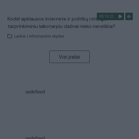
00:10:21
Kodėl apklausos internete ir politikų reitingai
tarprinkiminiu laikotarpiu dažnai nieko nereiškia?
Laidos
|
Informacinis skydas
Visi įrašai