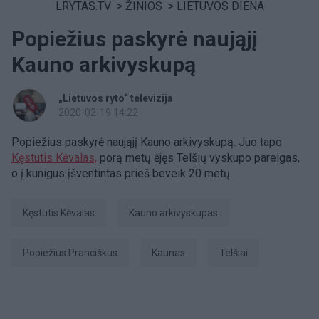
LRYTAS.TV
>
ŽINIOS
>
LIETUVOS DIENA
Popiežius paskyrė naująjį
Kauno arkivyskupą
„Lietuvos ryto“ televizija
2020-02-19 14:22
Popiežius paskyrė naująjį Kauno arkivyskupą. Juo tapo
Kęstutis Kėvalas,
porą metų ėjęs Telšių vyskupo pareigas,
o į kunigus įšventintas prieš beveik 20 metų.
Kęstutis Kėvalas
Kauno arkivyskupas
Popiežius Pranciškus
Kaunas
Telšiai