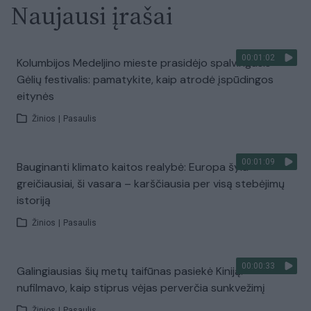
Naujausi įrašai
00:01:02
Kolumbijos Medeljino mieste prasidėjo spalvingasis
Gėlių festivalis: pamatykite, kaip atrodė įspūdingos
eitynės
Žinios
|
Pasaulis
00:01:09
Bauginanti klimato kaitos realybė: Europa šyla
greičiausiai, ši vasara – karščiausia per visą stebėjimų
istoriją
Žinios
|
Pasaulis
00:00:33
Galingiausias šių metų taifūnas pasiekė Kiniją:
nufilmavo, kaip stiprus vėjas perverčia sunkvežimį
Žinios
|
Pasaulis