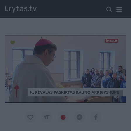
Paremkite Ukrainą