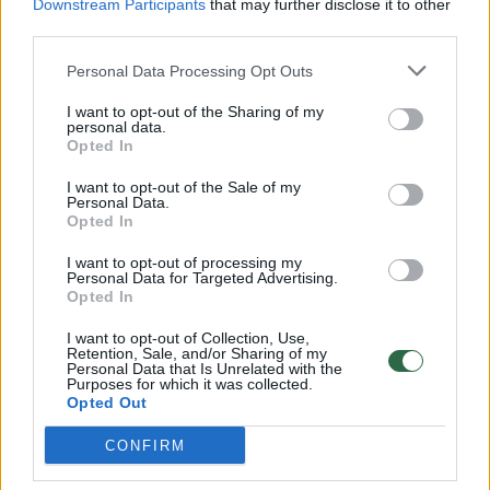
Downstream Participants
that may further disclose it to other
third parties.
00:00:57
Savaitės vidurys nusimato karštas: temperatūra kils iki
32 laipsnių šilumos
Personal Data Processing Opt Outs
Žinios
|
Orai
I want to opt-out of the Sharing of my
personal data.
Opted In
00:15:54
V. Zalužno pasisakymą laiko bandymu įsitvirtinti
I want to opt-out of the Sale of my
Ukrainos politikoje: jis yra neteisus
Personal Data.
Opted In
Laidos
|
Nauja diena
I want to opt-out of processing my
Personal Data for Targeted Advertising.
Opted In
00:00:57
Sinoptikai atsakė, kokiais orais užbaigsime darbo
I want to opt-out of Collection, Use,
savaitę: karščiai atsitrauks
Retention, Sale, and/or Sharing of my
Personal Data that Is Unrelated with the
Žinios
|
Orai
Purposes for which it was collected.
Opted Out
CONFIRM
Visi įrašai