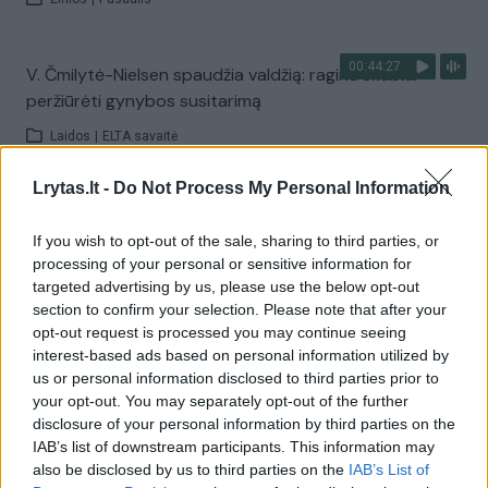
00:44:27
V. Čmilytė-Nielsen spaudžia valdžią: ragina skubiai
peržiūrėti gynybos susitarimą
Laidos
|
ELTA savaitė
Lrytas.lt -
Do Not Process My Personal Information
Visi įrašai
If you wish to opt-out of the sale, sharing to third parties, or
processing of your personal or sensitive information for
targeted advertising by us, please use the below opt-out
Žiūrimiausi įrašai
section to confirm your selection. Please note that after your
opt-out request is processed you may continue seeing
interest-based ads based on personal information utilized by
us or personal information disclosed to third parties prior to
00:00:30
Vaizdai iš tragiškos avarijos Vilniaus r.: dviejų moterų ir
your opt-out. You may separately opt-out of the further
vaiko gyvybių išgelbėti nepavyko
disclosure of your personal information by third parties on the
IAB’s list of downstream participants. This information may
Žinios
|
Lietuvos diena
also be disclosed by us to third parties on the
IAB’s List of