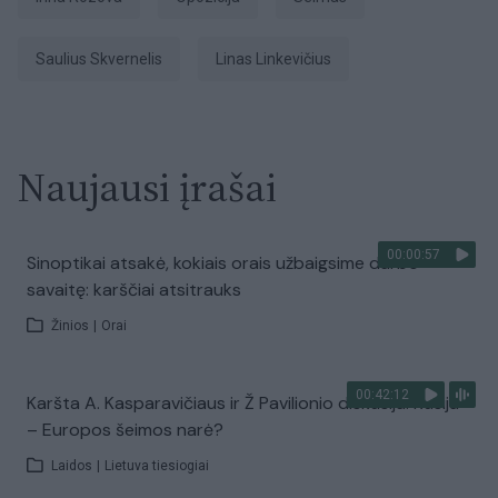
Saulius Skvernelis
Linas Linkevičius
Naujausi įrašai
00:00:57
Sinoptikai atsakė, kokiais orais užbaigsime darbo
savaitę: karščiai atsitrauks
Žinios
|
Orai
00:42:12
Karšta A. Kasparavičiaus ir Ž Pavilionio diskusija: Rusija
– Europos šeimos narė?
Laidos
|
Lietuva tiesiogiai