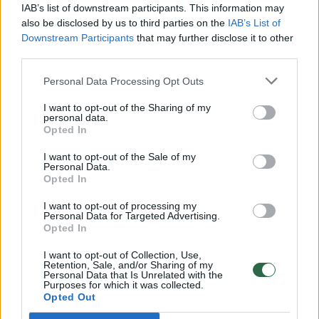
00:00:30
Vaizdai iš tragiškos avarijos Vilniaus r.: dviejų moterų ir
IAB’s list of downstream participants. This information may
vaiko gyvybių išgelbėti nepavyko
also be disclosed by us to third parties on the
IAB’s List of
Downstream Participants
that may further disclose it to other
Žinios
|
Lietuvos diena
third parties.
Personal Data Processing Opt Outs
00:00:57
Savaitės vidurys nusimato karštas: temperatūra kils iki
I want to opt-out of the Sharing of my
32 laipsnių šilumos
personal data.
Opted In
Žinios
|
Orai
I want to opt-out of the Sale of my
Personal Data.
Opted In
00:00:59
Nufilmavo, kaip patvino Vilniaus Vakarinis aplinkkelis:
vaizdas pribloškia
I want to opt-out of processing my
Personal Data for Targeted Advertising.
Žinios
|
Lietuvos diena
Opted In
I want to opt-out of Collection, Use,
Retention, Sale, and/or Sharing of my
00:00:55
Avarija Vilniuje: į stotelę įsirėžęs automobilis sužalojo
Personal Data that Is Unrelated with the
Purposes for which it was collected.
dvi moteris
Opted Out
Žinios
|
Lietuvos diena