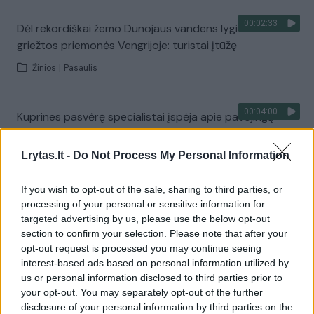
00:02:33
Dėl rekordiškai žemo Dunojaus vandens lygio –
griežtos priemonės Vengrijoje: turistai įtūžę
Žinios
|
Pasaulis
00:04:00
Kuprines pasvėrę specialistai įspėja apie pavojingą
įprotį: tą daro daugiau nei pusė pradinukų
Lrytas.lt -
Do Not Process My Personal Information
Žinios
|
Lietuvos diena
If you wish to opt-out of the sale, sharing to third parties, or
Visi įrašai
processing of your personal or sensitive information for
targeted advertising by us, please use the below opt-out
section to confirm your selection. Please note that after your
opt-out request is processed you may continue seeing
Žiūrimiausi įrašai
interest-based ads based on personal information utilized by
us or personal information disclosed to third parties prior to
your opt-out. You may separately opt-out of the further
disclosure of your personal information by third parties on the