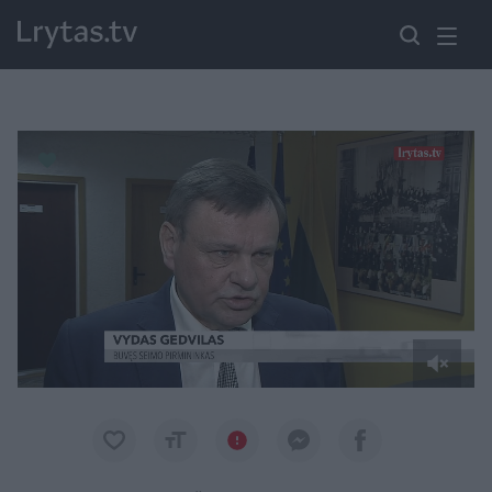
Paremkite Ukrainą