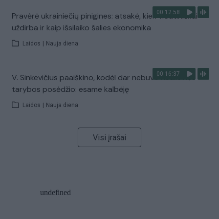
00:12:58
Pravėrė ukrainiečių pinigines: atsakė, kiek vidutiniškai
uždirba ir kaip išsilaiko šalies ekonomika
Laidos
|
Nauja diena
00:16:37
V. Sinkevičius paaiškino, kodėl dar nebuvo Koalicinės
tarybos posėdžio: esame kalbėję
Laidos
|
Nauja diena
Visi įrašai