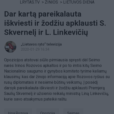
LRYTAS.TV
>
ŽINIOS
>
LIETUVOS DIENA
Dar kartą pareikalauta
iškviesti ir žodžiu apklausti S.
Skvernelį ir L. Linkevičių
„Lietuvos ryto“ televizija
2020-01-29 16:34
Opozicijos atstovai siūlo pirmiausia spręsti dėl Seimo
narės Irinos Rozovos apkaltos ir po to imtis kitų Seimo
Nacionalinio saugumo ir gynybos komiteto tyrime keliamų
klausimų: kas dar žinojo informaciją apie Rozovos ryšius su
rusų diplomatais ir nesiėmė būtinų veiksmų. Į posėdį
darsyk pareikalauta iškviesti ir žodžiu apklausti Premjerą
Saulių Skvernelį ir užsienio reikalų ministrą Liną Linkevičių,
kurie savo atsakymus pateikė raštu.
Irina Rozova
opozicija
Seimas