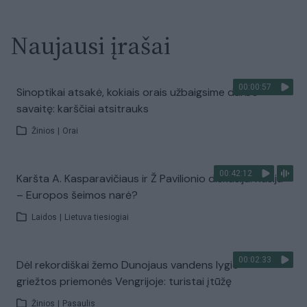
Naujausi įrašai
00:00:57
Sinoptikai atsakė, kokiais orais užbaigsime darbo
savaitę: karščiai atsitrauks
Žinios
|
Orai
00:42:12
Karšta A. Kasparavičiaus ir Ž Pavilionio diskusija: Rusija
– Europos šeimos narė?
Laidos
|
Lietuva tiesiogiai
00:02:33
Dėl rekordiškai žemo Dunojaus vandens lygio –
griežtos priemonės Vengrijoje: turistai įtūžę
Žinios
|
Pasaulis