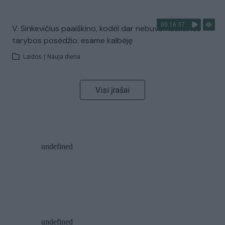
00:16:37
V. Sinkevičius paaiškino, kodėl dar nebuvo Koalicinės
tarybos posėdžio: esame kalbėję
Laidos
|
Nauja diena
Visi įrašai