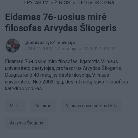
LRYTAS.TV
>
ŽINIOS
>
LIETUVOS DIENA
Eidamas 76-uosius mirė
filosofas Arvydas Šliogeris
„Lietuvos ryto“ televizija
2019-12-18 14:17
, atnaujinta 2020-02-20 12:22
Eidamas 76-uosius mirė filosofas, ilgametis Vilniaus
universiteto dėstytojas, profesorius Arvydas Šliogeris.
Daugiau kaip 40 metų jis dėstė filosofiją Vilniaus
universitete. Nuo 2003-iųjų, dešimt metų buvo Filosofijos
katedros vedėjas.
Mirtis
Nelaimė
Vilniaus universitetas (VU)
Arvydas Šliogeris