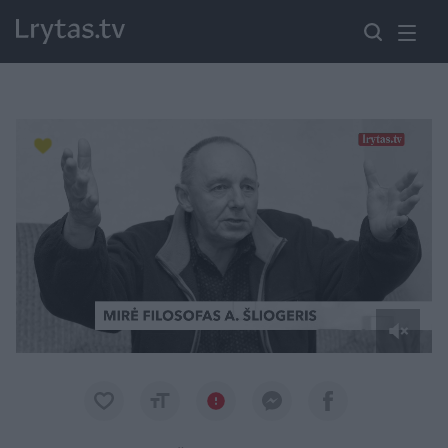
Paremkite Ukrainą