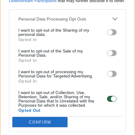
Downstream Participants
that may further disclose it to other
third parties.
00:00:57
Savaitės vidurys nusimato karštas: temperatūra kils iki
32 laipsnių šilumos
Personal Data Processing Opt Outs
Žinios
|
Orai
I want to opt-out of the Sharing of my
personal data.
Opted In
00:00:59
Nufilmavo, kaip patvino Vilniaus Vakarinis aplinkkelis:
I want to opt-out of the Sale of my
vaizdas pribloškia
Personal Data.
Opted In
Žinios
|
Lietuvos diena
I want to opt-out of processing my
Personal Data for Targeted Advertising.
Opted In
00:02:01
„Pagarba pirmajai premjerei“: pasidalijo jautriais
prisiminimais apie Kazimierą Prunskienę
I want to opt-out of Collection, Use,
Retention, Sale, and/or Sharing of my
Personal Data that Is Unrelated with the
Žinios
|
Lietuvos diena
Purposes for which it was collected.
Opted Out
CONFIRM
Visi įrašai