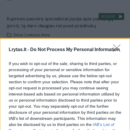
00:04:00
Kuprines pasvėrę specialistai įspėja apie pavojingą
įprotį: tą daro daugiau nei pusė pradinukų
Žinios
|
Lietuvos diena
Lrytas.lt -
Do Not Process My Personal Information
Visi įrašai
If you wish to opt-out of the sale, sharing to third parties, or
processing of your personal or sensitive information for
targeted advertising by us, please use the below opt-out
Žiūrimiausi įrašai
section to confirm your selection. Please note that after your
opt-out request is processed you may continue seeing
interest-based ads based on personal information utilized by
us or personal information disclosed to third parties prior to
00:00:30
Vaizdai iš tragiškos avarijos Vilniaus r.: dviejų moterų ir
your opt-out. You may separately opt-out of the further
vaiko gyvybių išgelbėti nepavyko
disclosure of your personal information by third parties on the
IAB’s list of downstream participants. This information may
Žinios
|
Lietuvos diena
also be disclosed by us to third parties on the
IAB’s List of