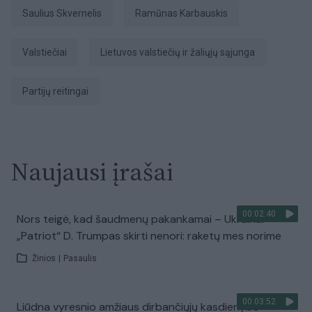
Saulius Skvernelis
Ramūnas Karbauskis
valstiečiai
Lietuvos valstiečių ir žaliųjų sąjunga
partijų reitingai
Naujausi įrašai
00:02:40
Nors teigė, kad šaudmenų pakankamai – Ukrainai
„Patriot“ D. Trumpas skirti nenori: raketų mes norime
Žinios
|
Pasaulis
00:03:52
Liūdna vyresnio amžiaus dirbančiųjų kasdienybė –