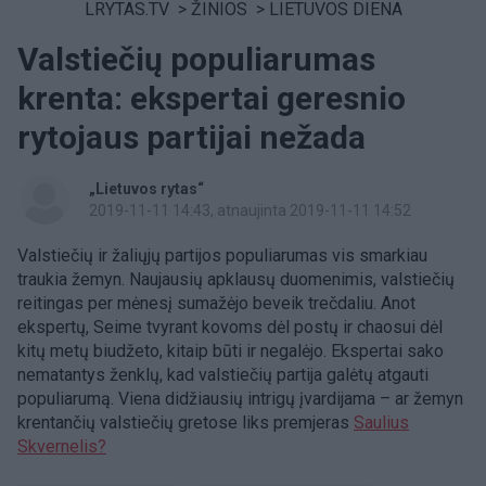
LRYTAS.TV
>
ŽINIOS
>
LIETUVOS DIENA
Valstiečių populiarumas
krenta: ekspertai geresnio
rytojaus partijai nežada
„Lietuvos rytas“
2019-11-11 14:43
, atnaujinta 2019-11-11 14:52
Valstiečių ir žaliųjų partijos populiarumas vis smarkiau
traukia žemyn. Naujausių apklausų duomenimis, valstiečių
reitingas per mėnesį sumažėjo beveik trečdaliu. Anot
ekspertų, Seime tvyrant kovoms dėl postų ir chaosui dėl
kitų metų biudžeto, kitaip būti ir negalėjo. Ekspertai sako
nematantys ženklų, kad valstiečių partija galėtų atgauti
populiarumą. Viena didžiausių intrigų įvardijama – ar žemyn
krentančių valstiečių gretose liks premjeras
Saulius
Skvernelis?