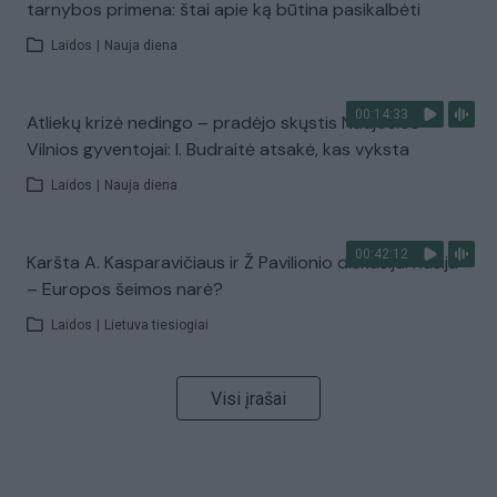
tarnybos primena: štai apie ką būtina pasikalbėti
Laidos
|
Nauja diena
00:14:33
Atliekų krizė nedingo – pradėjo skųstis Naujosios
Vilnios gyventojai: I. Budraitė atsakė, kas vyksta
Laidos
|
Nauja diena
00:42:12
Karšta A. Kasparavičiaus ir Ž Pavilionio diskusija: Rusija
– Europos šeimos narė?
Laidos
|
Lietuva tiesiogiai
Visi įrašai