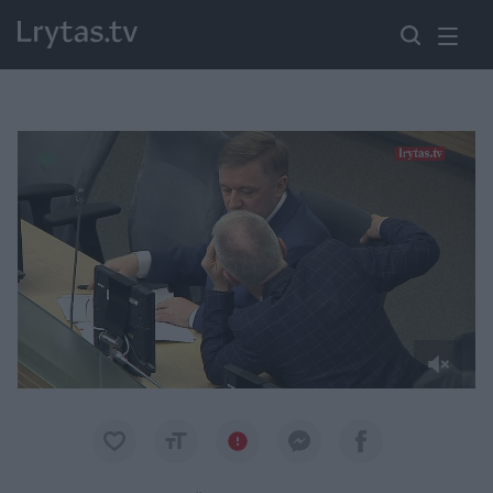
Paremkite Ukrainą