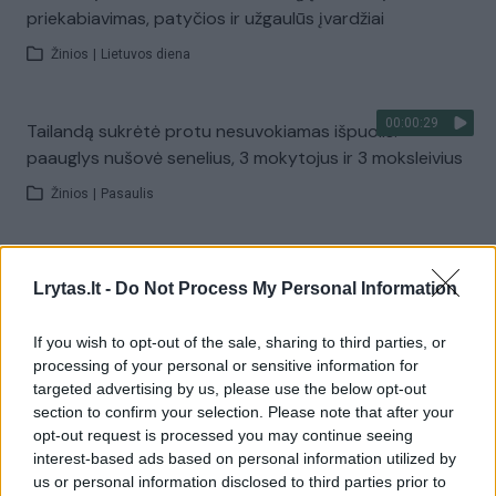
priekabiavimas, patyčios ir užgaulūs įvardžiai
Žinios
|
Lietuvos diena
00:00:29
Tailandą sukrėtė protu nesuvokiamas išpuolis:
paauglys nušovė senelius, 3 mokytojus ir 3 moksleivius
Žinios
|
Pasaulis
00:02:08
Aukštaitijos pučiamųjų orkestras Nyderlanduose
Lrytas.lt -
Do Not Process My Personal Information
apgynė čempionų vardą
Žinios
|
Lietuvos diena
If you wish to opt-out of the sale, sharing to third parties, or
processing of your personal or sensitive information for
targeted advertising by us, please use the below opt-out
Visi įrašai
section to confirm your selection. Please note that after your
opt-out request is processed you may continue seeing
interest-based ads based on personal information utilized by
us or personal information disclosed to third parties prior to