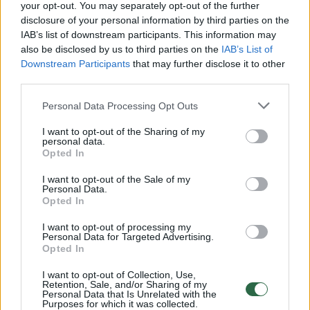
Žiūrimiausi įrašai
your opt-out. You may separately opt-out of the further
disclosure of your personal information by third parties on the
IAB’s list of downstream participants. This information may
also be disclosed by us to third parties on the
IAB’s List of
00:00:30
Vaizdai iš tragiškos avarijos Vilniaus r.: dviejų moterų ir
Downstream Participants
that may further disclose it to other
vaiko gyvybių išgelbėti nepavyko
third parties.
Žinios
|
Lietuvos diena
Personal Data Processing Opt Outs
I want to opt-out of the Sharing of my
personal data.
00:00:57
Savaitės vidurys nusimato karštas: temperatūra kils iki
Opted In
32 laipsnių šilumos
I want to opt-out of the Sale of my
Žinios
|
Orai
Personal Data.
Opted In
I want to opt-out of processing my
00:00:59
Nufilmavo, kaip patvino Vilniaus Vakarinis aplinkkelis:
Personal Data for Targeted Advertising.
Opted In
vaizdas pribloškia
Žinios
|
Lietuvos diena
I want to opt-out of Collection, Use,
Retention, Sale, and/or Sharing of my
Personal Data that Is Unrelated with the
Purposes for which it was collected.