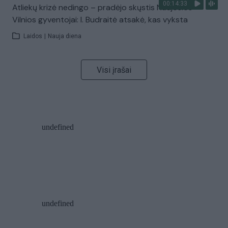
00:14:33
Atliekų krizė nedingo – pradėjo skųstis Naujosios
Vilnios gyventojai: I. Budraitė atsakė, kas vyksta
Laidos
|
Nauja diena
Visi įrašai