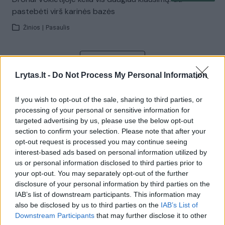
pastebėti virš karinės bazės
Žinios
|
Pasaulis
Visi įrašai
Lrytas.lt -
Do Not Process My Personal Information
If you wish to opt-out of the sale, sharing to third parties, or
Žiūrimiausi įrašai
processing of your personal or sensitive information for
targeted advertising by us, please use the below opt-out
section to confirm your selection. Please note that after your
opt-out request is processed you may continue seeing
00:00:30
Vaizdai iš tragiškos avarijos Vilniaus r.: dviejų moterų ir
interest-based ads based on personal information utilized by
vaiko gyvybių išgelbėti nepavyko
us or personal information disclosed to third parties prior to
your opt-out. You may separately opt-out of the further
Žinios
|
Lietuvos diena
disclosure of your personal information by third parties on the
IAB’s list of downstream participants. This information may
also be disclosed by us to third parties on the
IAB’s List of
00:00:57
Savaitės vidurys nusimato karštas: temperatūra kils iki
Downstream Participants
that may further disclose it to other
32 laipsnių šilumos