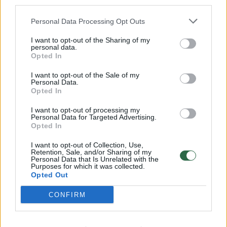
third parties.
Žinios
|
Orai
Personal Data Processing Opt Outs
I want to opt-out of the Sharing of my
00:15:54
V. Zalužno pasisakymą laiko bandymu įsitvirtinti
personal data.
Opted In
Ukrainos politikoje: jis yra neteisus
I want to opt-out of the Sale of my
Laidos
|
Nauja diena
Personal Data.
Opted In
00:05:25
K. Prunskienės brolis prisiminė jaudinančią akimirką
I want to opt-out of processing my
Personal Data for Targeted Advertising.
prieš mirtį: „Tai buvo simbolinis mūsų pagerbimo
Opted In
ženklas“
I want to opt-out of Collection, Use,
Žinios
Retention, Sale, and/or Sharing of my
|
Lietuvos diena
Personal Data that Is Unrelated with the
Purposes for which it was collected.
Opted Out
Visi įrašai
CONFIRM