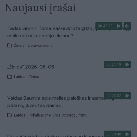
Naujausi įrašai
00:42:29
Tadas Gryn ir Toma Vaškevičiūtė grįžo į praeitį: kodėl jų
meilės istorija padėjo ekrane?
Žinios
|
Lietuvos diena
00:21:19
„Žinios“ 2026-08-08
Laidos
|
Žinios
00:23:57
Vaidas Baumila apie meilės paieškas ir asmeninių
patirčių įkvėptas dainas
Laidos
|
Pokalbiai prie jūros. Atostogų ritmu
00:00:40
Dronai Vokietijoje kelia vis daugiau klausimų: du