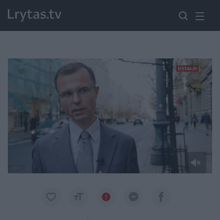
Paremkite Ukrainą